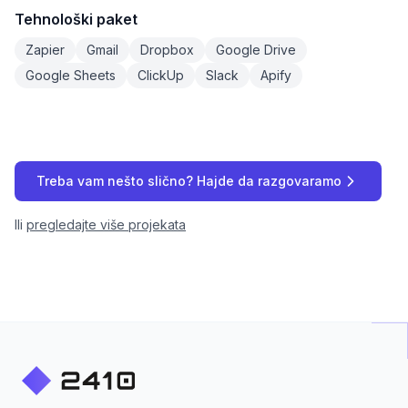
Tehnološki paket
Zapier
Gmail
Dropbox
Google Drive
Google Sheets
ClickUp
Slack
Apify
Treba vam nešto slično? Hajde da razgovaramo
Ili
pregledajte više projekata