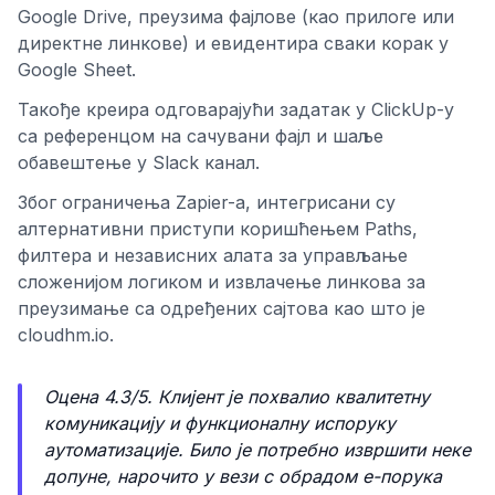
Google Drive, преузима фајлове (као прилоге или
директне линкове) и евидентира сваки корак у
Google Sheet.
Такође креира одговарајући задатак у ClickUp-у
са референцом на сачувани фајл и шаље
обавештење у Slack канал.
Због ограничења Zapier-а, интегрисани су
алтернативни приступи коришћењем Paths,
филтера и независних алата за управљање
сложенијом логиком и извлачење линкова за
преузимање са одређених сајтова као што је
cloudhm.io.
Оцена 4.3/5. Клијент је похвалио квалитетну
комуникацију и функционалну испоруку
аутоматизације. Било је потребно извршити неке
допуне, нарочито у вези с обрадом е-порука