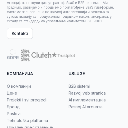
Агенција за потпуни циклус развоја SaaS и B2B система - Ми
градимо, развијамо и продајемо прилагођене SaaS платформе,
системе засноване на вештачкој интелигенцији и решења за
аутоматизацију са продуженом подршком након лансирања, у
складу са стандардима управљања квалитетом ISO 9001.
Kontakti
GDPR
КОМПАНИЈА
USLUGE
О компанији
B2B sistemi
Цене
Razvoj veb stranica
Projekti i svi pregledi
AI имплементација
Бренд
Развој AI агената
Poslovi
Tehnološka platforma
Локални представници