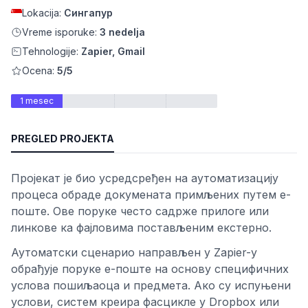
Lokacija:
Сингапур
Vreme isporuke:
3 nedelja
Tehnologije:
Zapier, Gmail
Ocena:
5/5
1 mesec
PREGLED PROJEKTA
osti
Пројекат је био усредсређен на аутоматизацију
процеса обраде докумената примљених путем е-
поште. Ове поруке често садрже прилоге или
линкове ка фајловима постављеним екстерно.
Аутоматски сценарио направљен у Zapier-у
обрађује поруке е-поште на основу специфичних
услова пошиљаоца и предмета. Ако су испуњени
услови, систем креира фасцикле у Dropbox или