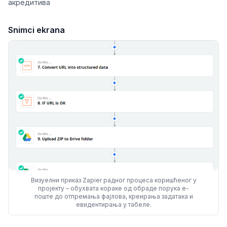
акредитива
Snimci ekrana
Визуелни приказ Zapier радног процеса коришћеног у
пројекту – обухвата кораке од обраде порука е-
поште до отпремања фајлова, креирања задатака и
евидентирања у табеле.