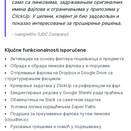
само са линковима, задржавањем оригиналних
имена фајлова и ограничењима у прилозима у
ClickUp. У целини, клијент је био задовољан и
показао интересовање за проширење решења.
- ruangwithv (UDC Company)
Ključne funkcionalnosti isporučene
Активација на основу филтера пошиљаоца и предмета
Обрада и обрада линкова фајлова у е-порукама
Отпремање фајлова на Dropbox и Google Drive са
структурирањем фасцикли
Креирање задатака у ClickUp са референцом на фајл
Евидентирање редова у Google Sheets ради праћења
Обавештења на Slack са сажетком задатка
Условна логика коришћењем Zapier Paths
Подршка за преузимање фајлова путем линкова
(cloudhm.io)
Руковање грешкама и помоћ у подешавању