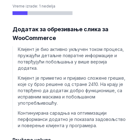
Vreme izrade: 1 nedelja
Додатак за обрезивање слика за
WooCommerce
Клијент је био активно укључен током процеса,
пружајући детаљне повратне информације и
потврђујући побољшања у више верзија
додатка.
Клијент је приметио и пријавио сложене грешке,
које су брзо решене од стране 2410. На крају је
потврђено да додатак добро функционише, са
исправним маскама и побољшаном
употребљивошћу.
Континуирана сарадња на оптимизацији
перформанси додатно је показала задовољство
и поверење клијента у програмера.