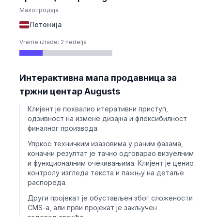
Малопродаја
Летонија
Vreme izrade: 2 nedelja
Интерактивна мапа продавница за
тржни центар Augusts
Клијент је похвалио итеративни приступ,
одзивност на измене дизајна и флексибилност
финалног производа.
Упркос техничким изазовима у раним фазама,
коначни резултат је тачно одговарао визуелним
и функционалним очекивањима. Клијент је ценио
контролу изгледа текста и пажњу на детаље
распореда.
Други пројекат је обустављен због сложености
CMS-a, али први пројекат је закључен