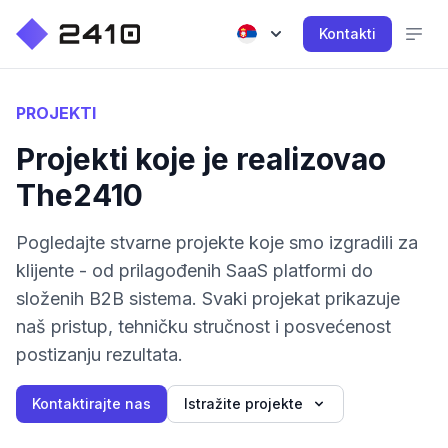
Kontakti
PROJEKTI
Projekti koje je realizovao
The2410
Pogledajte stvarne projekte koje smo izgradili za
klijente - od prilagođenih SaaS platformi do
složenih B2B sistema. Svaki projekat prikazuje
naš pristup, tehničku stručnost i posvećenost
postizanju rezultata.
Kontaktirajte nas
Istražite projekte