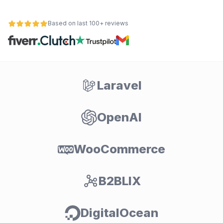
Based on last 100+ reviews
Laravel
OpenAI
osti
WooCommerce
B2BLIX
DigitalOcean