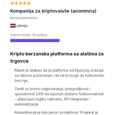
Kompanija za kriptovalute (anonimna)
Berza kriptovaluta
Latvija
Vreme izrade: 18 nedelja
Kripto berzanska platforma sa alatima za
trgovce
Klijent je istakao da je platforma od ključnog značaja
za njihovo poslovanje i da ne bi mogli da funkcionišu
bez nje.
Cenili su brzinu odgovaranja, prilagodljivost i
sposobnost 2410 da isporuči složenu funkcionalnost
- uključujući logiku naknada, API integracije i
automatizaciju.
Komunikacija je bila jasna i proaktivna. Projekat je