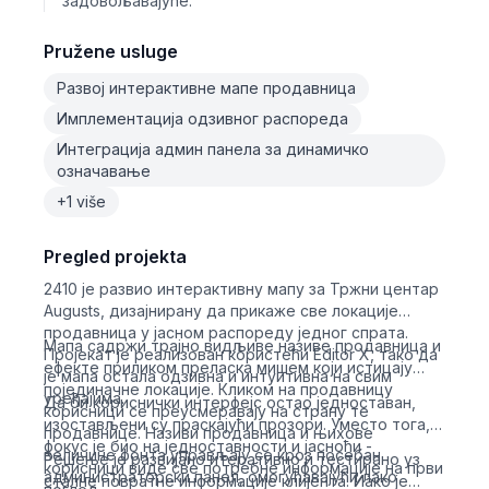
задовољавајуће.
Pružene usluge
Развој интерактивне мапе продавница
Имплементација одзивног распореда
Интеграција админ панела за динамичко
означавање
+1 više
Pregled projekta
2410 је развио интерактивну мапу за Тржни центар
Augusts, дизајнирану да прикаже све локације
продавница у јасном распореду једног спрата.
Мапа садржи трајно видљиве називе продавница и
Пројекат је реализован користећи Editor X, тако да
ефекте приликом преласка мишем који истицају
је мапа остала одзивна и интуитивна на свим
појединачне локације. Кликом на продавницу
уређајима.
Да би кориснички интерфејс остао једноставан,
корисници се преусмеравају на страну те
изостављени су праскајући прозори. Уместо тога,
продавнице. Називи продавница и њихове
фокус је био на једноставности и јасноћи -
величине фонта управљају се кроз посебан
Решење је развијано итеративно и тестирано уз
корисници виде све потребне информације на први
администраторски панел, омогућавајући лако
сталне повратне информације клијента. Иако је