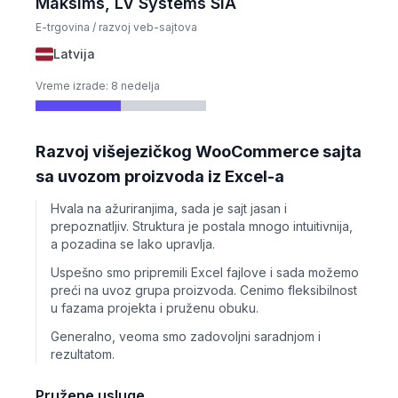
Maksims, LV Systems SIA
E-trgovina / razvoj veb-sajtova
Latvija
Vreme izrade: 8 nedelja
Razvoj višejezičkog WooCommerce sajta
sa uvozom proizvoda iz Excel-a
Hvala na ažuriranjima, sada je sajt jasan i
prepoznatljiv. Struktura je postala mnogo intuitivnija,
a pozadina se lako upravlja.
Uspešno smo pripremili Excel fajlove i sada možemo
preći na uvoz grupa proizvoda. Cenimo fleksibilnost
u fazama projekta i pruženu obuku.
Generalno, veoma smo zadovoljni saradnjom i
rezultatom.
Pružene usluge