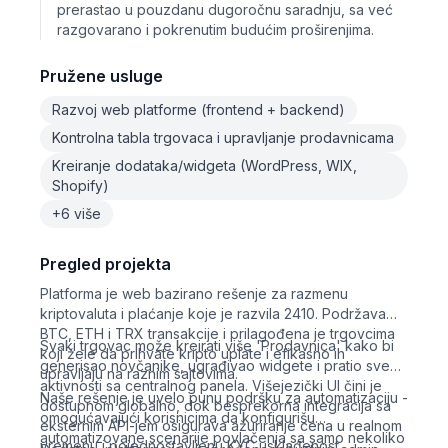
prerastao u pouzdanu dugoročnu saradnju, sa već
razgovarano i pokrenutim budućim proširenjima.
Pružene usluge
Razvoj web platforme (frontend + backend)
Kontrolna tabla trgovaca i upravljanje prodavnicama
Kreiranje dodataka/widgeta (WordPress, WIX,
Shopify)
+6 više
Pregled projekta
Platforma je web bazirano rešenje za razmenu
kriptovaluta i plaćanje koje je razvila 2410. Podržava
BTC, ETH i TRX transakcije i prilagođena je trgovcima
Svaki trgovac može kreirati više 'Prodavnica' kako bi
koji žele da prihvate kripto uplate i efikasno ih
generisao novčanike, ugrađivao widgete i pratio sve
upravljaju na raznim sajtovima.
aktivnosti sa centralnog panela. Višejezički UI čini je
Naše rešenje je uvelo punu podršku za automatizaciju -
dostupnom globalno, dok besprekorna integracija sa
omogućavajući korisnicima da konfigurišu
eksternim API-jem osigurava ažuriranje cena u realnom
automatizovane scenarije povlačenja sa samo nekoliko
vremenu i pojednostavljenu KYC usklađenost.