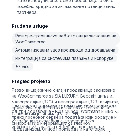
Рано испоручивање демо продавнице је било
посебно вредно за ангажовање потенцијалних
партнера.
Pružene usluge
Развој е-трговинске веб-странице засноване на
WooCommerce
Аутоматизовани увоз производа од добављача
Интеграција са системима плаћања и испоруке
+7 više
Pregled projekta
Развој вишејезичне онлајн продавнице засноване
на WooCommerce за SIA LUXURY. Вебсајт циља и
малопродајне (B2C) и велепродајне (B2B) клијенте,
Платформа подржава аутоматски увоз производа
пружајући једноставно искуство е-трговине на
од три добављача - Riba Mundo, Wortmann и Elko -
различитим језицима (LV, RU, EN).
преко посебног сервера података који обрађује и
Изграђена је скалабилна двосерверска
синхронизује информације са главном
инфраструктура која омогућава проширење
продавницом. Описе производа и категорије