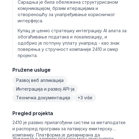
Сарадња је била обележена структурисаном
комуникацијом, брзим итерацијама и
отвореношћу за унапређивање корисничког
интерфејса.
Купац је ценио стратешку интеграцију AI алата за
обогаћивање података и локализацију, и
одобрио је потпуну уплату унапред - као знак
поверења у стручност компаније 2410 и смер
пројекта.
Pružene usluge
Развој веб апликација
Интеграција и развој API-ја
Техничка документација
+3 više
Pregled projekta
2410 је развио прилагођени систем за метаподатке
и распоред програма за латвијску емитерску
компанију. Платформа је дизајнирана да
Уредници и администратори могу приступити