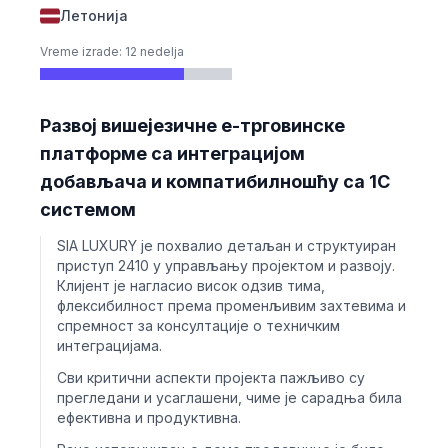
Летонија
Vreme izrade: 12 nedelja
Развој вишејезичне е-трговинске
платформе са интеграцијом
добављача и компатибилношћу са 1C
системом
SIA LUXURY је похвалио детаљан и структуиран
приступ 2410 у управљању пројектом и развоју.
Клијент је нагласио висок одзив тима,
флексибилност према променљивим захтевима и
спремност за консултације о техничким
интеграцијама.
Сви критични аспекти пројекта пажљиво су
прегледани и усаглашени, чиме је сарадња била
ефективна и продуктивна.