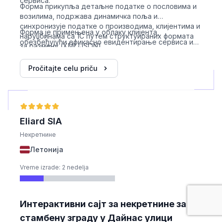
сервиса.
Форма прикупља детаљне податке о пословима и
возилима, подржава динамичка поља и
синхронизује податке о производима, клијентима и
Форма је примењена у облаку клијента,
наруџбинама са 1С путем структуираних формата
обезбеђујући ефикасно евидентирање сервиса и
за размену (XML/JSON).
комуникацију са постојећим ERP системима.
Pročitajte celu priču
Eliard SIA
Некретнине
Летонија
Vreme izrade: 2 nedelja
Интерактивни сајт за некретнине за
стамбену зграду у Дайнас улици