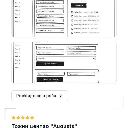
Pročitajte celu priču
Тржни центар "Augusts"