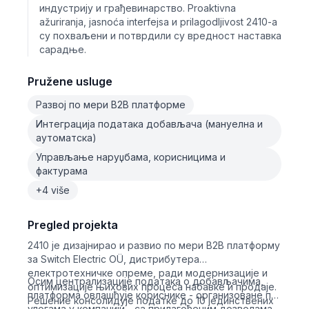
индустрију и грађевинарство. Proaktivna
ažuriranja, jasnoća interfejsa и prilagodljivost 2410-a
су похваљени и потврдили су вредност наставка
сарадње.
Pružene usluge
Развој по мери B2B платформе
Интеграција података добављача (мануелна и
аутоматска)
Управљање наруџбама, корисницима и
фактурама
+4 više
Pregled projekta
2410 је дизајнирао и развио по мери B2B платформу
за Switch Electric OÜ, дистрибутера
електротехничке опреме, ради модернизације и
Осим централизације података о добављачима,
оптимизације њихових процеса набавке и продаје.
платформа овлашћује кориснике - организоване по
Решение консолидује податке до 10 јединствених
улогама у компанији - са прилагођеним дозволама