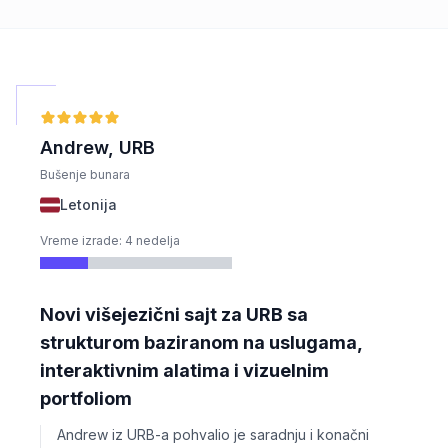
Andrew, URB
Bušenje bunara
Letonija
Vreme izrade: 4 nedelja
Novi višejezični sajt za URB sa
strukturom baziranom na uslugama,
interaktivnim alatima i vizuelnim
portfoliom
Andrew iz URB-a pohvalio je saradnju i konačni