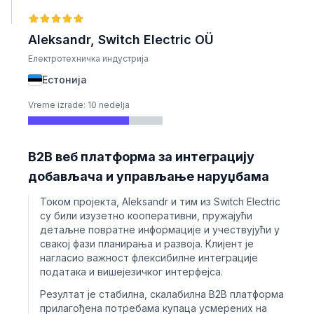
Aleksandr, Switch Electric OÜ
Електротехничка индустрија
Естонија
Vreme izrade: 10 nedelja
B2B веб платформа за интеграцију
добављача и управљање наруџбама
Током пројекта, Aleksandr и тим из Switch Electric
су били изузетно кооперативни, пружајући
детаљне повратне информације и учествујући у
свакој фази планирања и развоја. Клијент је
нагласио важност флексибилне интеграције
података и вишејезичког интерфејса.
Резултат је стабилна, скалабилна B2B платформа
прилагођена потребама купаца усмерених на