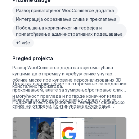
Pružene usluge
Развој прилагођеног WooCommerce додатка
Интеграција обрезивања слика и преклапања
Побољшања корисничког интерфејса и
прилагођавање административних подешавања
+1 više
Pregled projekta
Развој WooCommerce додатка који омогућава
купцима да отпремају и уређују слике унутар
облика маске пре куповине персонализованих 3D
Додатак садржи дугме за отпремање са модалним
кристалних производа.
прекривањем, алате за зумирање/ротирање слике
и могућност прегледа и потврде коначног излаза.
Валидација спречава додавање у корпу док се
Подржава гестове мобилних телефона, серверско
слика не отпреми. Континуирана ажурирања
спајање слика и функцију за преузимање од
обухватају исправке грешака, побољшања
администратора.
корисничког интерфејса и оптимизацију мобилне
одзивности.