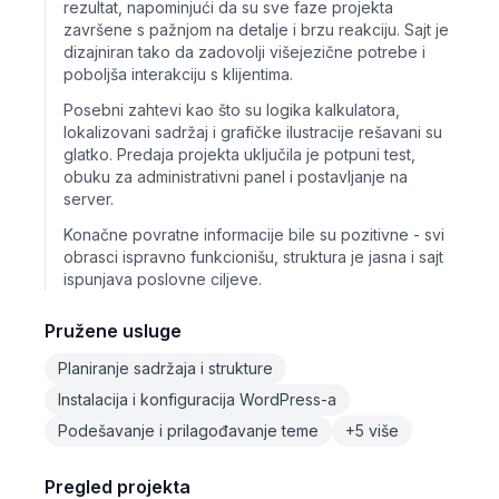
rezultat, napominjući da su sve faze projekta
završene s pažnjom na detalje i brzu reakciju. Sajt je
dizajniran tako da zadovolji višejezične potrebe i
poboljša interakciju s klijentima.
Posebni zahtevi kao što su logika kalkulatora,
lokalizovani sadržaj i grafičke ilustracije rešavani su
glatko. Predaja projekta uključila je potpuni test,
obuku za administrativni panel i postavljanje na
server.
Konačne povratne informacije bile su pozitivne - svi
obrasci ispravno funkcionišu, struktura je jasna i sajt
ispunjava poslovne ciljeve.
Pružene usluge
Planiranje sadržaja i strukture
Instalacija i konfiguracija WordPress-a
Podešavanje i prilagođavanje teme
+5 više
Pregled projekta