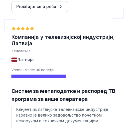
Pročitajte celu priču
Компанија у телевизијској индустрији,
Латвија
Телевизија
Латвија
Vreme izrade: 30 nedelja
Систем за метаподатке и распоред ТВ
програма за више оператера
Клијент из латвијске телевизијске индустрије
изразио је велико задовољство почетном
испоруком и техничком документацијом.