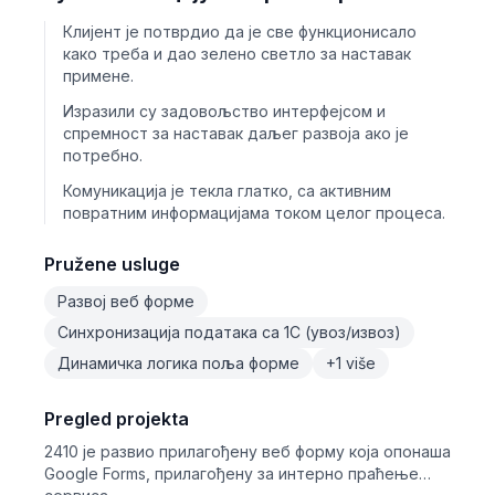
Клијент је потврдио да је све функционисало
како треба и дао зелено светло за наставак
примене.
Изразили су задовољство интерфејсом и
спремност за наставак даљег развоја ако је
потребно.
Комуникација је текла глатко, са активним
повратним информацијама током целог процеса.
Pružene usluge
Развој веб форме
Синхронизација података са 1С (увоз/извоз)
Динамичка логика поља форме
+1 više
Pregled projekta
2410 је развио прилагођену веб форму која опонаша
Google Forms, прилагођену за интерно праћење