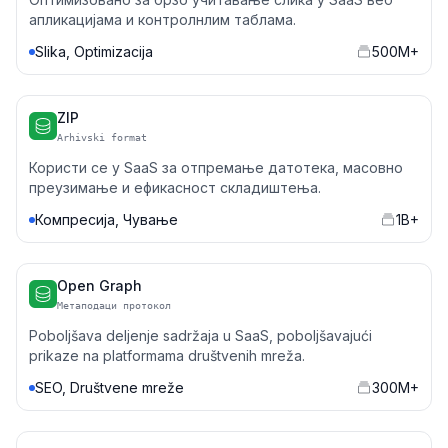
апликацијама и контролнлим таблама.
Slika, Optimizacija
500M+
ZIP
Arhivski format
Користи се у SaaS за отпремање датотека, масовно
преузимање и ефикасност складиштења.
Компресија, Чување
1B+
Open Graph
Метаподаци протокол
Poboljšava deljenje sadržaja u SaaS, poboljšavajući
prikaze na platformama društvenih mreža.
SEO, Društvene mreže
300M+