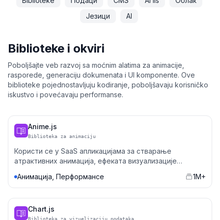
Biblioteke
Подаци
CMS
АПIs
Облак
Језици
AI
Biblioteke i okviri
Poboljšajte veb razvoj sa moćnim alatima za animacije,
rasporede, generaciju dokumenata i UI komponente. Ove
biblioteke pojednostavljuju kodiranje, poboljšavaju korisničko
iskustvo i povećavaju performanse.
osti
Anime.js
Biblioteka za animaciju
Користи се у SaaS апликацијама за стварање
атрактивних анимација, ефеката визуализације
података, и интерактивних елемената.
Анимација, Перформансе
1M+
Chart.js
Biblioteka za vizuelizaciju podataka