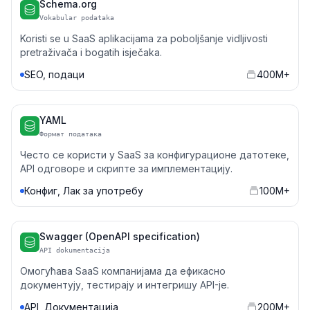
Schema.org
Vokabular podataka
Koristi se u SaaS aplikacijama za poboljšanje vidljivosti
pretraživača i bogatih isječaka.
SEO, подаци
400M+
YAML
Формат података
Често се користи у SaaS за конфигурационе датотеке,
API одговоре и скрипте за имплементацију.
Конфиг, Лак за употребу
100M+
Swagger (OpenAPI specification)
API dokumentacija
Омогућава SaaS компанијама да ефикасно
документују, тестирају и интегришу API-је.
API, Документација
200M+