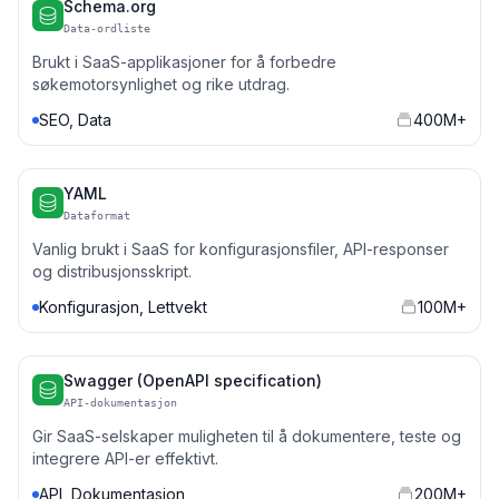
Schema.org
Data-ordliste
Brukt i SaaS-applikasjoner for å forbedre
søkemotorsynlighet og rike utdrag.
SEO, Data
400M+
YAML
Dataformat
Vanlig brukt i SaaS for konfigurasjonsfiler, API-responser
og distribusjonsskript.
Konfigurasjon, Lettvekt
100M+
Swagger (OpenAPI specification)
API-dokumentasjon
Gir SaaS-selskaper muligheten til å dokumentere, teste og
integrere API-er effektivt.
API, Dokumentasjon
200M+