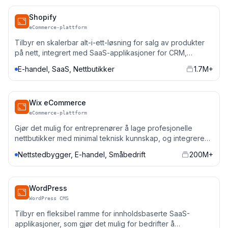
Shopify
eCommerce-plattform
Tilbyr en skalerbar alt-i-ett-løsning for salg av produkter
på nett, integrert med SaaS-applikasjoner for CRM,
betalingsløsninger og markedsføringsautomatisering.
E-handel, SaaS, Nettbutikker
1.7M+
Wix eCommerce
eCommerce-plattform
Gjør det mulig for entreprenører å lage profesjonelle
nettbutikker med minimal teknisk kunnskap, og integrere
med SaaS-verktøy for salg, analyse og automatisering.
Nettstedbygger, E-handel, Småbedrift
200M+
WordPress
WordPress CMS
Tilbyr en fleksibel ramme for innholdsbaserte SaaS-
applikasjoner, som gjør det mulig for bedrifter å