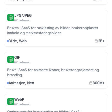
JPG/JPEG
Bildeformat
Brukes i SaaS for rasklasting av bilder, brukeropplastet
innhold og markedsføringsbilder.
Bilde, Web
2B+
GIF
Bildeformat
Brukt i SaaS for animerte ikoner, brukerengasjement og
branding.
Animasjon, Nett
800M+
WebP
Bildeformat
Optimalisert for hurtiglasting av bilder i SaaS-