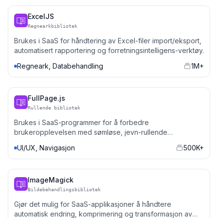
ExcelJS
Regnearkbibliotek
Brukes i SaaS for håndtering av Excel-filer import/eksport,
automatisert rapportering og forretningsintelligens-verktøy.
Regneark, Databehandling
1M+
FullPage.js
Rullende bibliotek
Brukes i SaaS-programmer for å forbedre
brukeropplevelsen med sømløse, jevn-rullende
landingssider og dashbord.
UI/UX, Navigasjon
500K+
ImageMagick
Bildebehandlingsbibliotek
Gjør det mulig for SaaS-applikasjoner å håndtere
automatisk endring, komprimering og transformasjon av