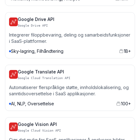
Google Drive API
Google Drive API
Integrerer filoppbevaring, deling og samarbeidsfunksjoner
i SaaS-plattformer.
Sky-lagring, Filhåndtering
1B+
Google Translate API
Google Cloud Translation API
Automatiserer flerspråklige støtte, innholdslokalisering, og
sanntidsoversettelse i SaaS applikasjoner.
AI, NLP, Oversettelse
100+
Google Vision API
Google Cloud Vision API
Gjør det mulig for SaaS-applikasjoner å analysere bilder,