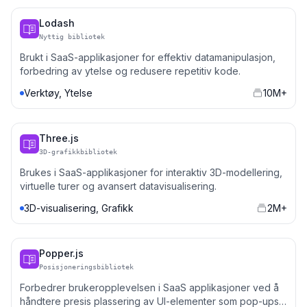
Lodash
Nyttig bibliotek
Brukt i SaaS-applikasjoner for effektiv datamanipulasjon,
forbedring av ytelse og redusere repetitiv kode.
Verktøy, Ytelse
10M+
Three.js
3D-grafikkbibliotek
Brukes i SaaS-applikasjoner for interaktiv 3D-modellering,
virtuelle turer og avansert datavisualisering.
3D-visualisering, Grafikk
2M+
Popper.js
Posisjoneringsbibliotek
Forbedrer brukeropplevelsen i SaaS applikasjoner ved å
håndtere presis plassering av UI-elementer som pop-ups