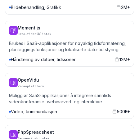
bilder på plattformer med mye media.
Bildebehandling, Grafikk
2M+
Moment.js
Dato-tidsbibliotek
Brukes i SaaS-applikasjoner for nøyaktig tidsformatering,
planleggingsfunksjoner og lokaliserte dato-tid styring.
Håndtering av datoer, tidssoner
12M+
OpenVidu
Videoplattform
Muliggjør SaaS-applikasjoner å integrere sanntids
videokonferanse, webinarvert, og interaktive
videofunksjoner.
Video, kommunikasjon
500K+
PhpSpreadsheet
Regnearkbibliotek