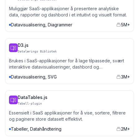
Muliggjør SaaS-applikasjoner å presentere analytiske
data, rapporter og dashbord i et intuitivt og visuelt format.
Datavisualisering, Diagrammer
5M+
D3.js
Datalærings Bibliotek
Brukes i SaaS-applikasjoner for å lage tilpassede, svært
interaktive datavisualiseringer, dashbord og
forretningsintelligensverktøy.
Datavisualisering, SVG
3M+
DataTables.js
Tabell-plugin
Essensielt i SaaS applikasjoner for å vise, sortere, filtrere
og paginere store datasett effektivt.
Tabeller, Datahåndtering
2M+