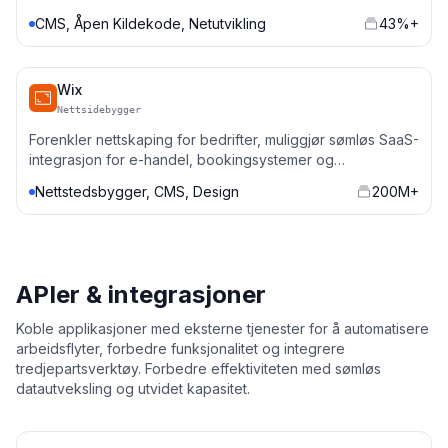
administrere blogger, porteføljer og nettbutikker med
CMS, Åpen Kildekode, Netutvikling
43%+
tilpassede integrasjoner.
Wix
Nettsidebygger
Forenkler nettskaping for bedrifter, muliggjør sømløs SaaS-
integrasjon for e-handel, bookingsystemer og
markedsføringsautomatisering.
Nettstedsbygger, CMS, Design
200M+
APIer & integrasjoner
Koble applikasjoner med eksterne tjenester for å automatisere
arbeidsflyter, forbedre funksjonalitet og integrere
tredjepartsverktøy. Forbedre effektiviteten med sømløs
datautveksling og utvidet kapasitet.