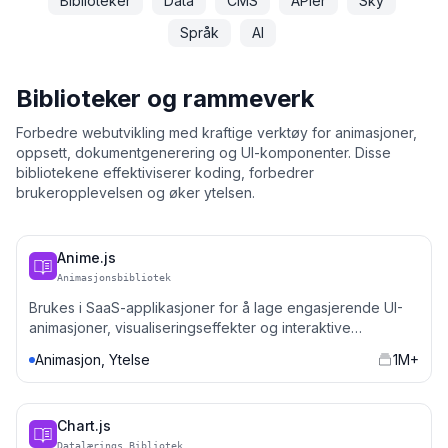
Biblioteker
Data
CMS
APIer
Sky
Språk
AI
Biblioteker og rammeverk
Forbedre webutvikling med kraftige verktøy for animasjoner,
oppsett, dokumentgenerering og UI-komponenter. Disse
bibliotekene effektiviserer koding, forbedrer
brukeropplevelsen og øker ytelsen.
Anime.js
et
Animasjonsbibliotek
Brukes i SaaS-applikasjoner for å lage engasjerende UI-
animasjoner, visualiseringseffekter og interaktive
elementer.
Animasjon, Ytelse
1M+
Chart.js
Datalærings Bibliotek