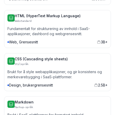
HTML (HyperText Markup Language)
Webstandard
Fundamentalt for strukturering av innhold i SaaS-
applikasjoner, dashbord og webgrensesnitt.
Web, Grensesnitt
3B+
CSS (Cascading style sheets)
Stilspråk
Brukt for å style webapplikasjoner, og gir konsistens og
merkevarebygging i SaaS-plattformer.
Design, brukergrensesnitt
2.5B+
Markdown
Markup-språk
Brukt i SaaS-plattformer for formatert innhold,