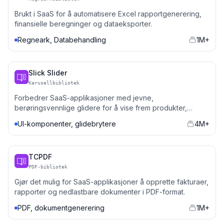
Brukt i SaaS for å automatisere Excel rapportgenerering,
finansielle beregninger og dataeksporter.
Regneark, Databehandling
1M+
Slick Slider
Karusellbibliotek
Forbedrer SaaS-applikasjoner med jevne,
berøringsvennlige glidere for å vise frem produkter,
attester eller rapporter.
UI-komponenter, glidebrytere
4M+
TCPDF
PDF-bibliotek
Gjør det mulig for SaaS-applikasjoner å opprette fakturaer,
rapporter og nedlastbare dokumenter i PDF-format.
PDF, dokumentgenerering
1M+