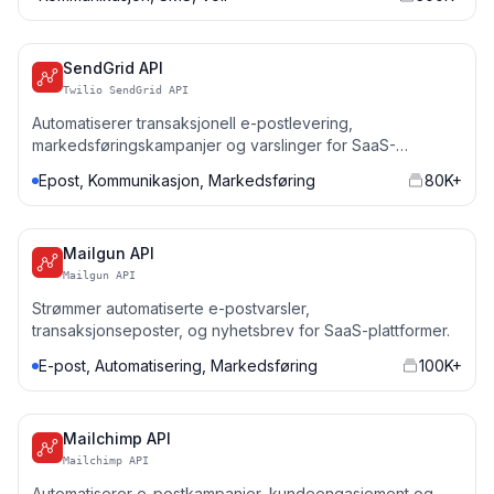
SendGrid API
Twilio SendGrid API
Automatiserer transaksjonell e-postlevering,
markedsføringskampanjer og varslinger for SaaS-
applikasjoner.
Epost, Kommunikasjon, Markedsføring
80K+
Mailgun API
Mailgun API
Strømmer automatiserte e-postvarsler,
transaksjonseposter, og nyhetsbrev for SaaS-plattformer.
E-post, Automatisering, Markedsføring
100K+
Mailchimp API
Mailchimp API
Automatiserer e-postkampanjer, kundeengasjement og