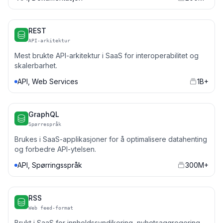
REST
API-arkitektur
Mest brukte API-arkitektur i SaaS for interoperabilitet og
skalerbarhet.
API, Web Services
1B+
GraphQL
Spørrespråk
Brukes i SaaS-applikasjoner for å optimalisere datahenting
og forbedre API-ytelsen.
API, Spørringsspråk
300M+
RSS
Web feed-format
Brukt i SaaS for innholdssyndikering, nyhetsaggregering,