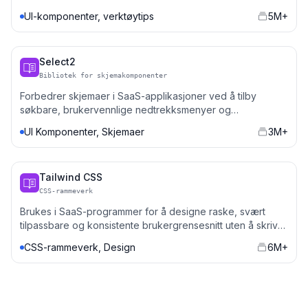
og rullegardinmenyer.
UI-komponenter, verktøytips
5M+
Select2
Bibliotek for skjemakomponenter
Forbedrer skjemaer i SaaS-applikasjoner ved å tilby
søkbare, brukervennlige nedtrekksmenyer og
valginnganger.
UI Komponenter, Skjemaer
3M+
Tailwind CSS
CSS-rammeverk
Brukes i SaaS-programmer for å designe raske, svært
tilpassbare og konsistente brukergrensesnitt uten å skrive
gjentagende CSS.
CSS-rammeverk, Design
6M+