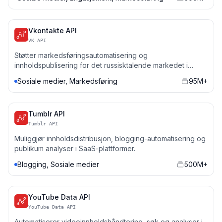
Vkontakte API
VK API
Støtter markedsføringsautomatisering og
innholdspublisering for det russisktalende markedet i
SaaS-applikasjoner.
Sosiale medier, Markedsføring
95M+
Tumblr API
Tumblr API
Muliggjør innholdsdistribusjon, blogging-automatisering og
publikum analyser i SaaS-plattformer.
Blogging, Sosiale medier
500M+
YouTube Data API
YouTube Data API
Automatiserer videoinnholdshåndtering, søk og analyser i