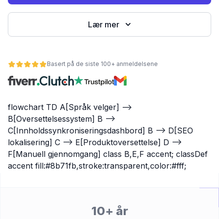
Lær mer
Basert på de siste 100+ anmeldelsene
flowchart TD A[Språk velger] -->
B[Oversettelsessystem] B -->
et
C[Innholdssynkroniseringsdashbord] B --> D[SEO
lokalisering] C --> E[Produktoversettelse] D -->
F[Manuell gjennomgang] class B,E,F accent; classDef
accent fill:#8b71fb,stroke:transparent,color:#fff;
10+ år