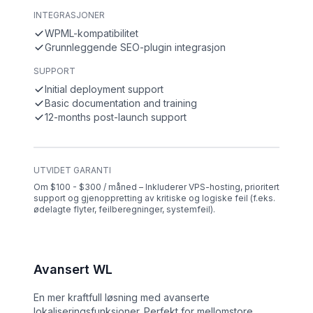
INTEGRASJONER
WPML-kompatibilitet
Grunnleggende SEO-plugin integrasjon
SUPPORT
Initial deployment support
Basic documentation and training
12-months post-launch support
UTVIDET GARANTI
Om $100 - $300 / måned – Inkluderer VPS-hosting, prioritert
support og gjenoppretting av kritiske og logiske feil (f.eks.
ødelagte flyter, feilberegninger, systemfeil).
Avansert WL
En mer kraftfull løsning med avanserte
lokaliseringsfunksjoner. Perfekt for mellomstore