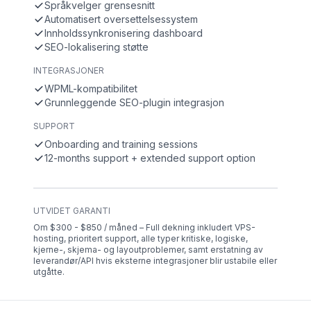
Språkvelger grensesnitt
Automatisert oversettelsessystem
Innholdssynkronisering dashboard
SEO-lokalisering støtte
INTEGRASJONER
WPML-kompatibilitet
Grunnleggende SEO-plugin integrasjon
SUPPORT
Onboarding and training sessions
12-months support + extended support option
UTVIDET GARANTI
Om $300 - $850 / måned – Full dekning inkludert VPS-
hosting, prioritert support, alle typer kritiske, logiske,
kjerne-, skjema- og layoutproblemer, samt erstatning av
leverandør/API hvis eksterne integrasjoner blir ustabile eller
utgåtte.