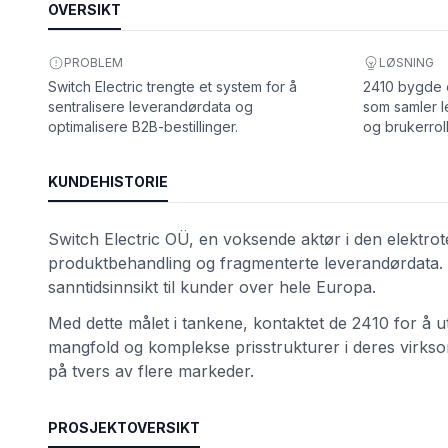
OVERSIKT
PROBLEM
LØSNING
Switch Electric trengte et system for å
2410 bygde 
sentralisere leverandørdata og
som samler l
optimalisere B2B-bestillinger.
og brukerroll
KUNDEHISTORIE
Switch Electric OÜ, en voksende aktør i den elektro
et
produktbehandling og fragmenterte leverandørdata. D
sanntidsinnsikt til kunder over hele Europa.
Med dette målet i tankene, kontaktet de 2410 for å utv
mangfold og komplekse prisstrukturer i deres virksom
på tvers av flere markeder.
PROSJEKTOVERSIKT