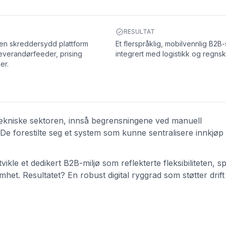
RESULTAT
en skreddersydd plattform
Et flerspråklig, mobilvennlig B2B
everandørfeeder, prising
integrert med logistikk og regns
er.
tekniske sektoren, innså begrensningene ved manuell
e forestilte seg et system som kunne sentralisere innkjøp 
ikle et dedikert B2B-miljø som reflekterte fleksibiliteten, sp
het. Resultatet? En robust digital ryggrad som støtter drift