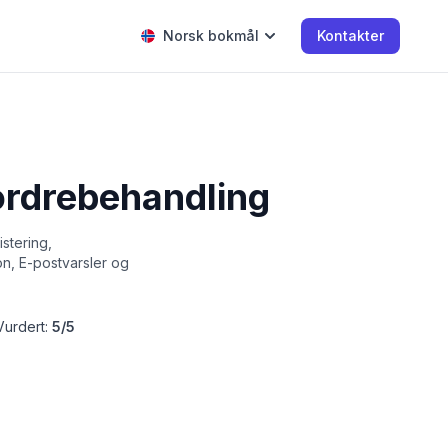
Norsk bokmål
Kontakter
ordrebehandling
stering,
on, E-postvarsler og
Vurdert:
5/5