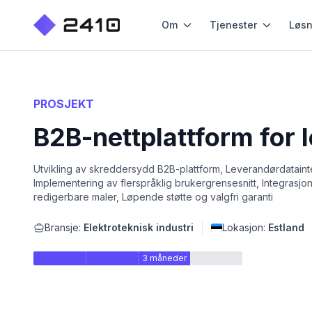
Om
Tjenester
Løsn
PROSJEKT
B2B-nettplattform for 
Utvikling av skreddersydd B2B-plattform, Leverandørdatainteg
Implementering av flerspråklig brukergrensesnitt, Integrasjo
redigerbare maler, Løpende støtte og valgfri garanti
Bransje:
Elektroteknisk industri
Lokasjon:
Estland
3 måneder