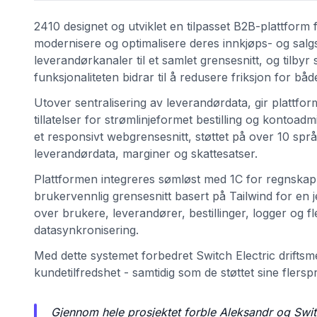
2410 designet og utviklet en tilpasset B2B-plattform f
modernisere og optimalisere deres innkjøps- og salgs
leverandørkanaler til et samlet grensesnitt, og tilbyr
funksjonaliteten bidrar til å redusere friksjon for b
Utover sentralisering av leverandørdata, gir plattfo
tillatelser for strømlinjeformet bestilling og kontoad
et responsivt webgrensesnitt, støttet på over 10 språ
leverandørdata, marginer og skattesatser.
Plattformen integreres sømløst med 1C for regnskap,
brukervennlig grensesnitt basert på Tailwind for en j
over brukere, leverandører, bestillinger, logger og 
datasynkronisering.
Med dette systemet forbedret Switch Electric driftsmess
kundetilfredshet - samtidig som de støttet sine flers
Gjennom hele prosjektet forble Aleksandr og Switc