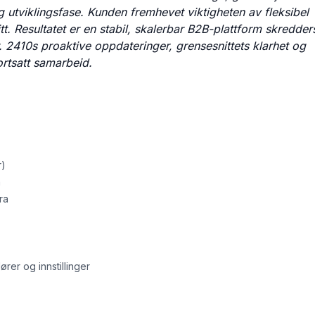
g utviklingsfase. Kunden fremhevet viktigheten av fleksibel
t. Resultatet er en stabil, skalerbar B2B-plattform skredders
. 2410s proaktive oppdateringer, grensesnittets klarhet og
ortsatt samarbeid.
r)
n
ra
rer og innstillinger