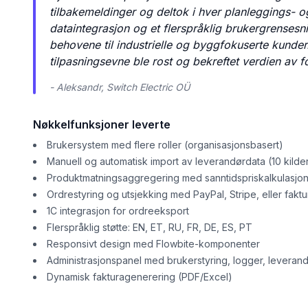
tilbakemeldinger og deltok i hver planleggings- o
dataintegrasjon og et flerspråklig brukergrensesnit
behovene til industrielle og byggfokuserte kunder
tilpasningsevne ble rost og bekreftet verdien av f
- Aleksandr, Switch Electric OÜ
Nøkkelfunksjoner leverte
Brukersystem med flere roller (organisasjonsbasert)
Manuell og automatisk import av leverandørdata (10 kilde
Produktmatningsaggregering med sanntidspriskalkulasjo
Ordrestyring og utsjekking med PayPal, Stripe, eller faktu
1C integrasjon for ordreeksport
Flerspråklig støtte: EN, ET, RU, FR, DE, ES, PT
Responsivt design med Flowbite-komponenter
Administrasjonspanel med brukerstyring, logger, leverandø
Dynamisk fakturagenerering (PDF/Excel)