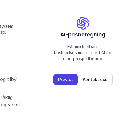
-system
kap.
AI-prisberegning
Få umiddelbare
kostnadsestimater med AI for
dine prosjektbehov.
og tilby
Prøv ut
Kontakt oss
råklig
 og vekst