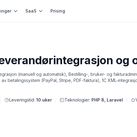
inger
SaaS
Prising
leverandørintegrasjon og 
rasjon (manuell og automatisk), Bestilling-, bruker- og fakturadmini
n av betalingssystem (PayPal, Stripe, PDF-faktura), 1C XML-integrasj
Leveringstid:
10 uker
Teknologier:
PHP 8, Laravel