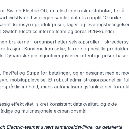
or Switch Electric OÜ, en elektroteknisk distributør, for å
arbeidsflyter. Løsningen samler data fra opptil 10 unike
 sanntidsinnsyn i produktpriser, lager og leveringsbetingels
åde Switch Electrics interne team og deres B2B-kunder.
rmen brukerne - organisert etter selskapsroller - skredders
ministrasjon. Kundene kan søke, filtrere og bestille produkt
k. Dynamiske prisalgoritmer justerer offentlige priser baser
 PayPal og Stripe for betalinger, og er designet med et mo
evn, mobilopplevelse. Et robust administrasjonspanel gir ful
flerspråklig innhold, mens automatiseringsfunksjoner forenk
ig effektivitet, sikret konsistent datakvalitet, og økte
pråklige og multinasjonale ekspanjonsmål.
h Electric-teamet svært samarbeidsvillige, ga detaljerte