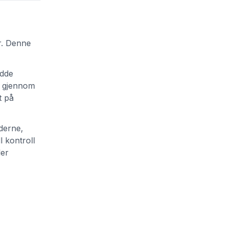
er. Denne
ydde
er gjennom
t på
derne,
l kontroll
ler