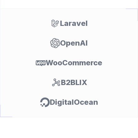
Laravel
OpenAI
WooCommerce
et
B2BLIX
DigitalOcean