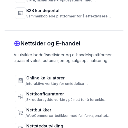
Sikre, skalerbare kryptosystemer med
lommebok, transaksjon, og
samsvarsautomatisering.
B2B kundeportal
Sammenkoblede plattformer for å effektivisere
arbeidsflyten for leverandører, kunder og
operasjoner.
Nettsider og E-handel
Vi utvikler bedriftsnettsider og e-handelsplattformer
tilpasset vekst, automasjon og salgsoptimalisering.
Online kalkulatorer
Interaktive verktøy for umiddelbar
prisfastsetting, raskere beslutninger, og høyere
konverteringer.
Nettkonfiguratorer
Skreddersydde verktøy på nett for å forenkle
valg og automatisere resultater.
Nettbutikker
WooCommerce-butikker med full funksjonalitet
og administrasjonskontroll.
Nettstedsutvikling