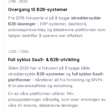
2018 - 2020
Overgang til B2B-systemer
Fra 2018 fokuserte vi på å bygge
skreddersydde
B2B-løsninger
- ERP-systemer, dashbord,
automasjonsverktøy og datadrevne plattformer som
hjelper bedrifter å operere mer effektivt.
2020 - I DAG
Full syklus SaaS- & B2B-utvikling
Siden 2020 har vi fokusert på å bygge både
skreddersydde
B2B-systemer
og
full syklus SaaS-
plattformer
- håndterer alt fra forskning og MVPs
til brukeranskaffelse og avslutning.
En av våre plattformer utfører 1M+
prisoppdateringer månedlig, som viser virkningen av
våre AI-drevne, datadrevne løsninger.