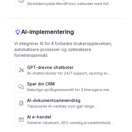
Skreddersydde WordPress-nettsider med full
kontroll og høy ytelse.
AI-implementering
Vi integrerer AI for å forbedre brukeropplevelsen,
automatisere prosesser og optimalisere
forretningsinnsikt.
GPT-drevne chatboter
AI-chatteroboter for 24/7 support, sporing av
ordre og ofte stilte spørsmål på tvers av kanaler.
Spør din CRM
Naturlige språkgrensesnitt for å interagere med
din CRM umiddelbart.
AI-dokumentsammendrag
Tilpassede AI-verktøy som gjør lange
dokumenter om til raske, tydelige sammendrag.
AI e-handel
Generer lokalisert, SEO-vennlig produktinnhold
fra rådata.