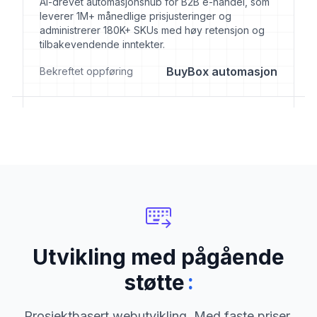
AI-drevet automasjonshub for B2B e-handel, som
leverer 1M+ månedlige prisjusteringer og
administrerer 180K+ SKUs med høy retensjon og
tilbakevendende inntekter.
BuyBox automasjon
Bekreftet oppføring
Utvikling med pågående
:
støtte
Prosjektbasert webutvikling. Med faste priser,