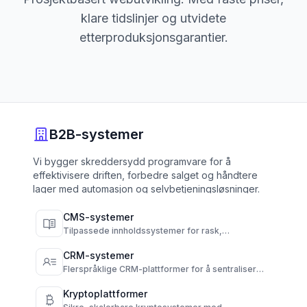
klare tidslinjer og utvidete
etterproduksjonsgarantier.
B2B-systemer
Vi bygger skreddersydd programvare for å
effektivisere driften, forbedre salget og håndtere
lager med automasjon og selvbetjeningsløsninger.
CMS-systemer
Tilpassede innholdssystemer for rask,
flerspråklig publisering og full kontroll over
innhold.
CRM-systemer
Flerspråklige CRM-plattformer for å sentralisere
kommunikasjon og automatisere kundetilgang.
Kryptoplattformer