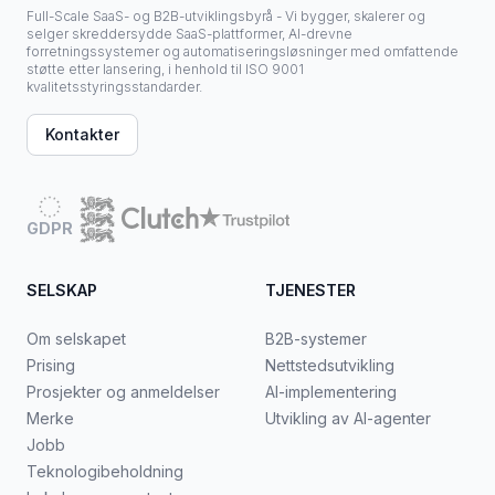
Full-Scale SaaS- og B2B-utviklingsbyrå - Vi bygger, skalerer og
selger skreddersydde SaaS-plattformer, AI-drevne
forretningssystemer og automatiseringsløsninger med omfattende
støtte etter lansering, i henhold til ISO 9001
kvalitetsstyringsstandarder.
Kontakter
GDPR
SELSKAP
TJENESTER
Om selskapet
B2B-systemer
Prising
Nettstedsutvikling
Prosjekter og anmeldelser
AI-implementering
Merke
Utvikling av AI-agenter
Jobb
Teknologibeholdning