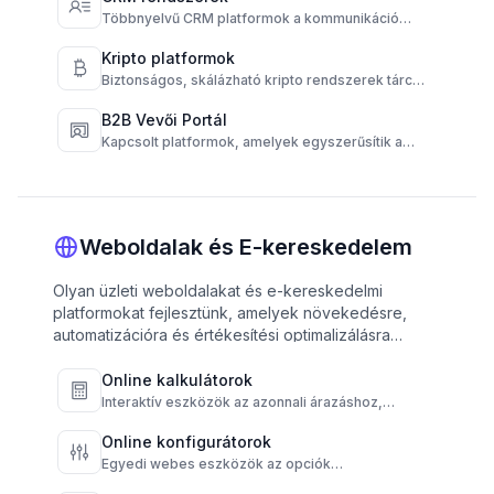
Többnyelvű CRM platformok a kommunikáció
központosítására és az ügyfélkapcsolatok
automatizálására.
Kripto platformok
Biztonságos, skálázható kripto rendszerek tárca,
tranzakció és megfelelőség automatizálásával.
B2B Vevői Portál
Kapcsolt platformok, amelyek egyszerűsítik a
beszállítók, ügyfelek és műveletek
munkafolyamatait.
Weboldalak és E-kereskedelem
Olyan üzleti weboldalakat és e-kereskedelmi
platformokat fejlesztünk, amelyek növekedésre,
automatizációra és értékesítési optimalizálásra
irányulnak.
Online kalkulátorok
Interaktív eszközök az azonnali árazáshoz,
gyorsabb döntéshozatalhoz és magasabb
konverzióhoz.
Online konfigurátorok
Egyedi webes eszközök az opciók
egyszerűsítésére és az eredmények