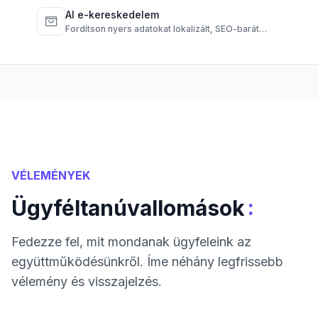
dokumentumokat rövid, érthető összefoglalókká
alakítanak.
AI e-kereskedelem
Fordítson nyers adatokat lokalizált, SEO-barát
terméktartalommá.
VÉLEMÉNYEK
:
Ügyféltanúvallomások
Fedezze fel, mit mondanak ügyfeleink az
együttműködésünkről. Íme néhány legfrissebb
vélemény és visszajelzés.