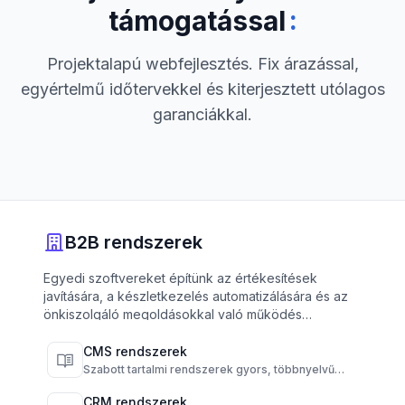
:
támogatással
Projektalapú webfejlesztés. Fix árazással,
egyértelmű időtervekkel és kiterjesztett utólagos
garanciákkal.
B2B rendszerek
Egyedi szoftvereket építünk az értékesítések
javítására, a készletkezelés automatizálására és az
önkiszolgáló megoldásokkal való működés
hatékonyságának növelésére.
CMS rendszerek
Szabott tartalmi rendszerek gyors, többnyelvű
publikálásra és teljes tartalomkontrollra.
CRM rendszerek