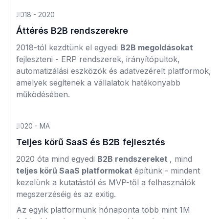
2018 - 2020
Áttérés B2B rendszerekre
2018-tól kezdtünk el egyedi
B2B megoldásokat
fejleszteni - ERP rendszerek, irányítópultok,
automatizálási eszközök és adatvezérelt platformok,
amelyek segítenek a vállalatok hatékonyabb
működésében.
2020 - MA
Teljes körű SaaS és B2B fejlesztés
2020 óta mind egyedi
B2B rendszereket
, mind
teljes körű SaaS platformokat
építünk - mindent
kezelünk a kutatástól és MVP-től a felhasználók
megszerzéséig és az exitig.
Az egyik platformunk hónaponta több mint 1M