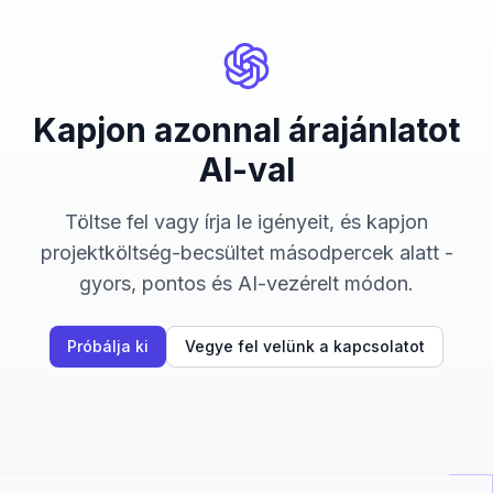
Kapjon azonnal árajánlatot
AI-val
Töltse fel vagy írja le igényeit, és kapjon
projektköltség-becsültet másodpercek alatt -
gyors, pontos és AI-vezérelt módon.
Próbálja ki
Vegye fel velünk a kapcsolatot