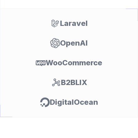
Laravel
OpenAI
WooCommerce
nt
B2BLIX
DigitalOcean