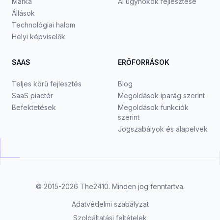
Márka
AI ügynökök fejlesztése
Állások
Technológiai halom
Helyi képviselők
SAAS
ERŐFORRÁSOK
Teljes körű fejlesztés
Blog
SaaS piactér
Megoldások iparág szerint
Befektetések
Megoldások funkciók
szerint
Jogszabályok és alapelvek
© 2015-2026
The2410
. Minden jog fenntartva.
Adatvédelmi szabályzat
Szolgáltatási feltételek