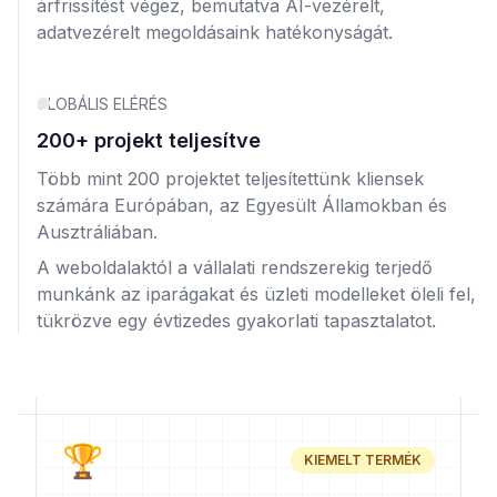
árfrissítést végez, bemutatva AI-vezérelt,
adatvezérelt megoldásaink hatékonyságát.
GLOBÁLIS ELÉRÉS
200+ projekt teljesítve
Több mint 200 projektet teljesítettünk kliensek
számára Európában, az Egyesült Államokban és
Ausztráliában.
A weboldalaktól a vállalati rendszerekig terjedő
munkánk az iparágakat és üzleti modelleket öleli fel,
tükrözve egy évtizedes gyakorlati tapasztalatot.
🏆
KIEMELT TERMÉK