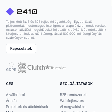
Teljes körű SaaS és B2B fejlesztő ügynökség - Egyedi SaaS
platformokat, mesterséges intelligencián alapuló üzleti rendszereket
és automatizálási megoldásokat fejlesztünk, bővítünk és értékesítünk
kiterjesztett indulás utáni támogatással, ISO 9001 minőségirányítási
szabványok szerint.
Kapcsolatok
GDPR
CÉG
SZOLGÁLTATÁSOK
A vállalatról
B2B rendszerek
Árazás
Webfejlesztés
Projektek és áttekintések
AI megvalósítás