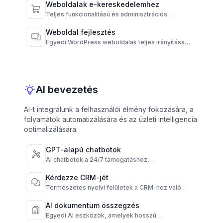
automatizálására.
Weboldalak e-kereskedelemhez
Teljes funkcionalitású és adminisztrációs
vezérlésű WooCommerce áruházak.
Weboldal fejlesztés
Egyedi WordPress weboldalak teljes irányítással
és magas teljesítménnyel.
AI bevezetés
AI-t integrálunk a felhasználói élmény fokozására, a
folyamatok automatizálására és az üzleti intelligencia
optimalizálására.
GPT-alapú chatbotok
AI chatbotok a 24/7 támogatáshoz,
rendeléskövetéshez és GyIK-hez, különböző
csatornákon.
Kérdezze CRM-jét
Természetes nyelvi felületek a CRM-hez való
azonnali kapcsolódás érdekében.
AI dokumentum összegzés
Egyedi AI eszközök, amelyek hosszú