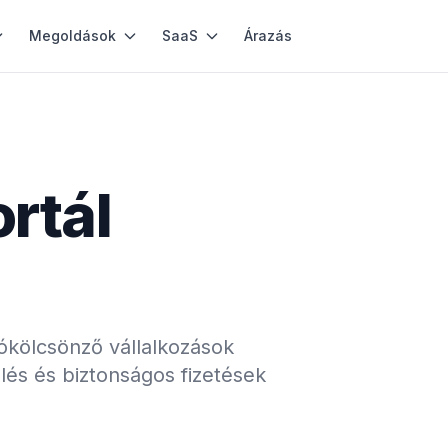
Megoldások
SaaS
Árazás
rtál
tókölcsönző vállalkozások
elés és biztonságos fizetések