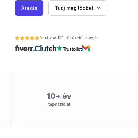
Árazás
Tudj meg többet
Az utolsó 100+ értékelés alapján
nt
10+ év
tapasztalat