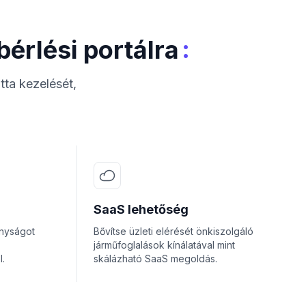
:
érlési portálra
otta kezelését,
SaaS lehetőség
nyságot
Bővítse üzleti elérését önkiszolgáló
járműfoglalások kínálatával mint
.
skálázható SaaS megoldás.