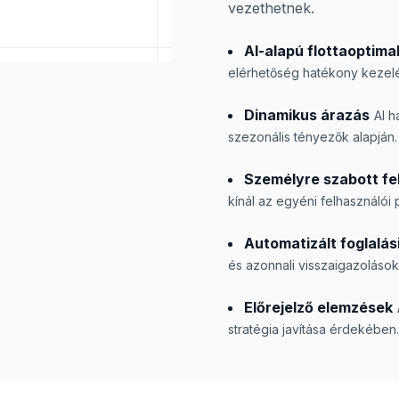
vezethetnek.
AI-alapú flottaoptimal
elérhetőség hatékony kezel
Dinamikus árazás
AI h
szezonális tényezők alapján.
Személyre szabott fe
kínál az egyéni felhasználói
Automatizált foglalás
és azonnali visszaigazolások
Előrejelző elemzések
stratégia javítása érdekében.