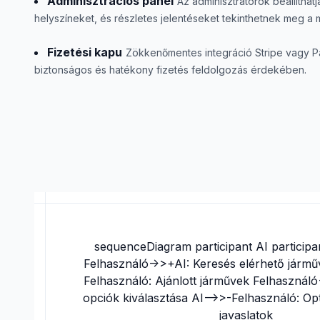
Adminisztrációs panel
Az adminisztrátorok beállíthatj
helyszíneket, és részletes jelentéseket tekinthetnek meg a
Fizetési kapu
Zökkenőmentes integráció Stripe vagy Pa
biztonságos és hatékony fizetés feldolgozás érdekében.
sequenceDiagram participant AI participa
Felhasználó->>+AI: Keresés elérhető jármű
Felhasználó: Ajánlott járművek Felhasználó
opciók kiválasztása AI-->>-Felhasználó: Opt
javaslatok