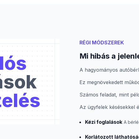
RÉGI MÓDSZEREK
Mi hibás a jelen
lós
A hagyományos autóbérlé
ások
Ez megnövekedett működ
zelés
Számos feladat, mint péld
Az ügyfelek késésekkel é
Kézi foglalások
A bérlé
Korlátozott láthatósá