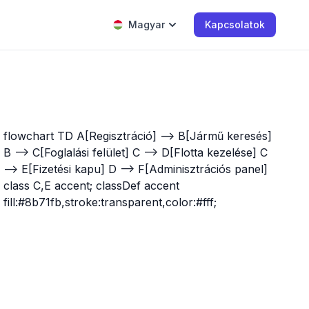
Magyar
Kapcsolatok
flowchart TD A[Regisztráció] --> B[Jármű keresés]
B --> C[Foglalási felület] C --> D[Flotta kezelése] C
--> E[Fizetési kapu] D --> F[Adminisztrációs panel]
class C,E accent; classDef accent
fill:#8b71fb,stroke:transparent,color:#fff;