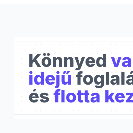
Könnyed
va
idejű
foglal
és
flotta ke