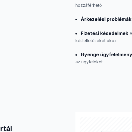
hozzáférhető.
Árkezelési problémák
Fizetési késedelmek
A
késleltetéseket okoz.
Gyenge ügyfélélmén
az ügyfeleket.
rtál