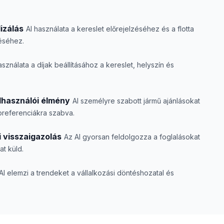
izálás
AI használata a kereslet előrejelzéséhez és a flotta
éséhez.
asználata a díjak beállításához a kereslet, helyszín és
lhasználói élmény
AI személyre szabott jármű ajánlásokat
 preferenciákra szabva.
i visszaigazolás
Az AI gyorsan feldolgozza a foglalásokat
at küld.
AI elemzi a trendeket a vállalkozási döntéshozatal és