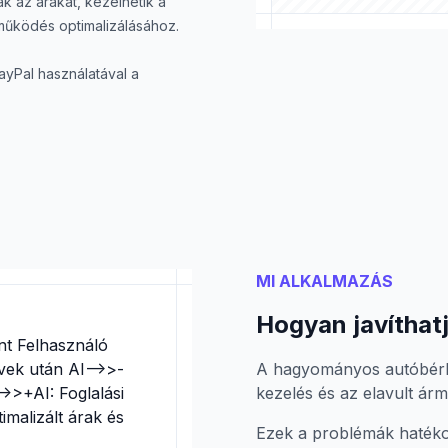
ák az árakat, kezelhetik a
 működés optimalizálásához.
yPal használatával a
MI ALKALMAZÁS
Hogyan javíthatj
nt Felhasználó
vek után AI-->>-
A hagyományos autóbérlés
->>+AI: Foglalási
kezelés és az elavult árm
imalizált árak és
Ezek a problémák hatéko