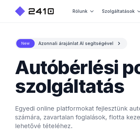
Rólunk
Szolgáltatások
Azonnali árajánlat AI segítségével
New
Autóbérlési po
szolgáltatás
Egyedi online platformokat fejlesztünk au
számára, zavartalan foglalások, flotta kez
lehetővé tételéhez.