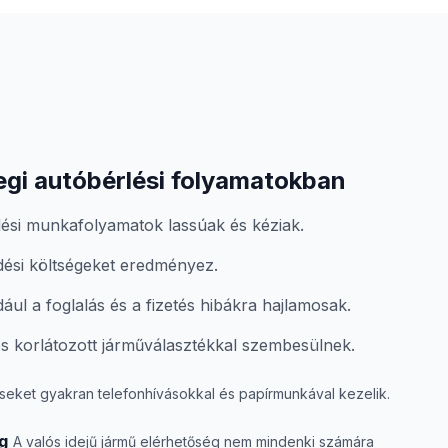
legi autóbérlési folyamatokban
si munkafolyamatok lassúak és kéziak.
ési költségeket eredményez.
ául a foglalás és a fizetés hibákra hajlamosak.
s korlátozott járműválasztékkal szembesülnek.
seket gyakran telefonhívásokkal és papírmunkával kezelik.
g
A valós idejű jármű elérhetőség nem mindenki számára