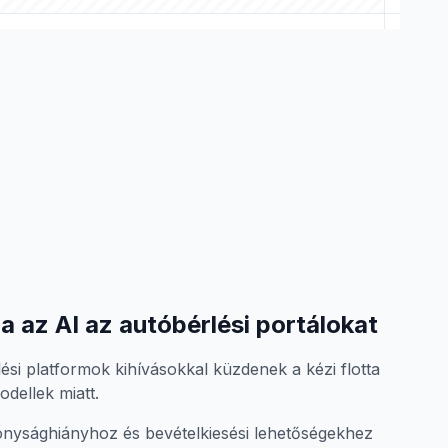
a az AI az autóbérlési portálokat
i platformok kihívásokkal küzdenek a kézi flotta
odellek miatt.
nysághiányhoz és bevételkiesési lehetőségekhez