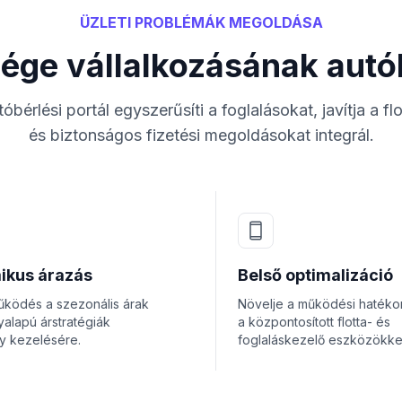
ÜZLETI PROBLÉMÁK MEGOLDÁSA
ége vállalkozásának autób
bérlési portál egyszerűsíti a foglalásokat, javítja a fl
és biztonságos fizetési megoldásokat integrál.
ikus árazás
Belső optimalizáció
űködés a szezonális árak
Növelje a működési hatéko
yalapú árstratégiák
a központosított flotta- és
y kezelésére.
foglaláskezelő eszközökkel