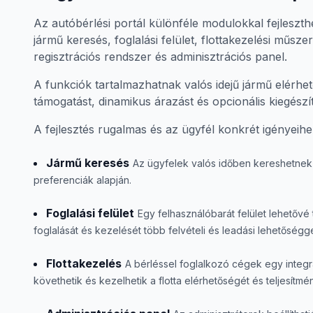
Az autóbérlési portál különféle modulokkal fejleszthe
jármű keresés, foglalási felület, flottakezelési műszer
regisztrációs rendszer és adminisztrációs panel.
A funkciók tartalmazhatnak valós idejű jármű elérhe
támogatást, dinamikus árazást és opcionális kiegészí
A fejlesztés rugalmas és az ügyfél konkrét igényeihez
Jármű keresés
Az ügyfelek valós időben kereshetnek 
preferenciák alapján.
Foglalási felület
Egy felhasználóbarát felület lehetővé
foglalását és kezelését több felvételi és leadási lehetőségge
Flottakezelés
A bérléssel foglalkozó cégek egy integrá
követhetik és kezelhetik a flotta elérhetőségét és teljesítmé