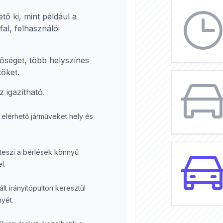
tő ki, mint például a
fal, felhasználói
tőséget, több helyszínes
tőket.
 igazítható.
elérhető járműveket hely és
 teszi a bérlések könnyű
l.
lt irányítópulton keresztül
nyét.