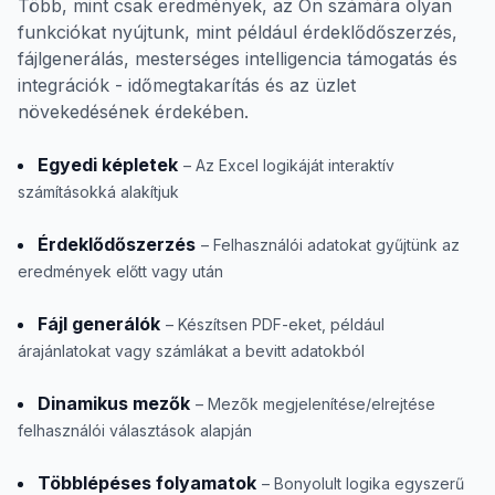
Több, mint csak eredmények, az Ön számára olyan
funkciókat nyújtunk, mint például érdeklődőszerzés,
fájlgenerálás, mesterséges intelligencia támogatás és
integrációk - időmegtakarítás és az üzlet
növekedésének érdekében.
Egyedi képletek
– Az Excel logikáját interaktív
számításokká alakítjuk
Érdeklődőszerzés
– Felhasználói adatokat gyűjtünk az
eredmények előtt vagy után
Fájl generálók
– Készítsen PDF-eket, például
árajánlatokat vagy számlákat a bevitt adatokból
Dinamikus mezők
– Mezõk megjelenítése/elrejtése
felhasználói választások alapján
Többlépéses folyamatok
– Bonyolult logika egyszerű