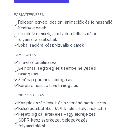
FORMATERVEZÉS
Teljesen egyedi design, animációk és felhasználói
élmény elemek
Interaktív elemek, amelyek a felhasználói
folyamatra szabottak
Lokalizációra kész vizuális elemek
TÁMOGATÁS
3 javítás tartalmazva
Beindítási segítség és üzembe helyezési
támogatás
3 hónap garancia támogatás
Kérésre hosszú távú támogatás
FUNKCIONALITÁS
Komplex számítások és szcenárió modellezés
Külső adatbetöltés (API-k, élő árfolyamok stb.)
Fejlett logika, értékelés vagy előrejelzés
GDPR-kész szerkezet beleegyezési
folyamatokkal