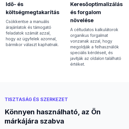
Idő- és
Keresőoptimalizálás
költségmegtakarítás
és forgalom
növelése
Csökkentse a manuális
árajánlatok és támogató
A céltudatos kalkulátorok
feladatok számát azzal,
organikus forgalmat
hogy az ügyfelek azonnal,
vonzanak azzal, hogy
bármikor választ kaphatnak.
megoldják a felhasználók
speciális kérdéseit, és
javítják az oldalon található
értéket.
TISZTASÁG ÉS SZERKEZET
Könnyen használható, az Ön
márkájára szabva