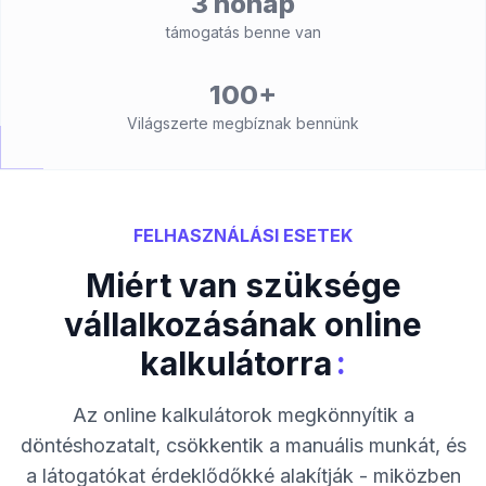
3 hónap
támogatás benne van
100+
Világszerte megbíznak bennünk
FELHASZNÁLÁSI ESETEK
Miért van szüksége
vállalkozásának online
:
kalkulátorra
Az online kalkulátorok megkönnyítik a
döntéshozatalt, csökkentik a manuális munkát, és
a látogatókat érdeklődőkké alakítják - miközben