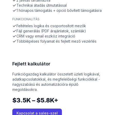
2 javítás tartalmazva
Technikai átadás útmutatással
1 hónapos támogatás + opció bővített támogatásra
FUNKCIONALITÁS
Feltételes logika és csoportosított mezők
Fájl generálás (PDF árajánlatok, számlák)
CRM vagy email eszköz integráció
Többlépéses folyamat és fejlett mező vezérlés
Fejlett kalkulátor
Funkciógazdag kalkulátor összetett üzleti logikával,
adatkapcsolatokkal, és megfelelőségi funkciókkal -
nagyszabású és automatizációra épülő
megoldásokra.
$3.5K – $5.8K+
Kapcsolat a sales-szel