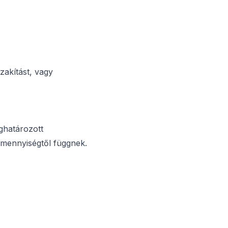
zakítást, vagy
ghatározott
amennyiségtől függnek.