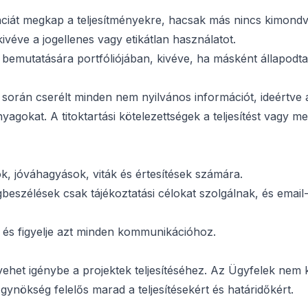
cenciát megkap a teljesítményekre, hacsak más nincs kimondv
kivéve a jogellenes vagy etikátlan használatot.
 bemutatására portfóliójában, kivéve, ha másként állapodt
kt során cserélt minden nem nyilvános információt, ideértve 
nyagokat. A titoktartási kötelezettségek a teljesítést vagy 
k, jóváhagyások, viták és értesítések számára.
eszélések csak tájékoztatási célokat szolgálnak, és email
 és figyelje azt minden kommunikációhoz.
het igénybe a projektek teljesítéséhez. Az Ügyfelek nem 
ynökség felelős marad a teljesítésekért és határidőkért.