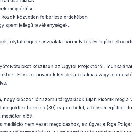
ú felhasználása.
inek megsértése.
lkozók közvetlen felbérlése érdekében.
y spam jellegű tevékenységek.
ink folytatólagos használata bármely felülvizsgálat elfogadá
őfelvételeket készítsen az Ügyfél Projektjéről, munkájána
okban. Ezek az anyagok kerülik a bizalmas vagy azonosító
dva.
 hogy először jóhiszemű tárgyalások útján kísérlik meg a v
l megoldani harminc (30) napon belül, a felek megállapodn
mediátor előtt.
 mediáció nem vezet megoldáshoz, az ügyet a Riga Polgári