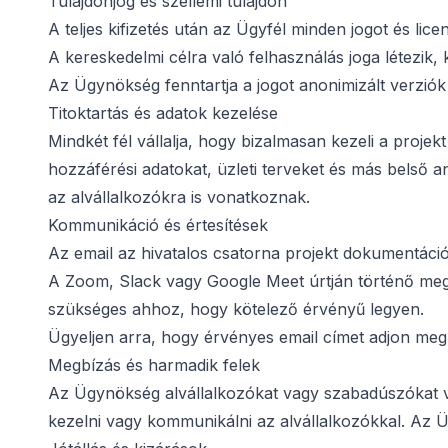
Tulajdonjog és szellemi tulajdon
A teljes kifizetés után az Ügyfél minden jogot és li
A kereskedelmi célra való felhasználás joga létezik, 
Az Ügynökség fenntartja a jogot anonimizált verziók
Titoktartás és adatok kezelése
Mindkét fél vállalja, hogy bizalmasan kezeli a proje
hozzáférési adatokat, üzleti terveket és más belső a
az alvállalkozókra is vonatkoznak.
Kommunikáció és értesítések
Az email az hivatalos csatorna projekt dokumentáció
A Zoom, Slack vagy Google Meet úrtján történő megb
szükséges ahhoz, hogy kötelező érvényű legyen.
Ügyeljen arra, hogy érvényes email címet adjon meg
Megbízás és harmadik felek
Az Ügynökség alvállalkozókat vagy szabadúszókat ve
kezelni vagy kommunikálni az alvállalkozókkal. Az Üg