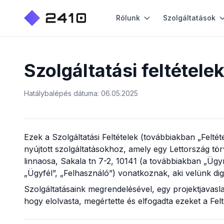
Rólunk
Szolgáltatások
Szolgáltatási feltétele
Hatálybalépés dátuma: 06.05.2025
Ezek a Szolgáltatási Feltételek (továbbiakban „Felté
nyújtott szolgáltatásokhoz, amely egy Lettország törv
linnaosa, Sakala tn 7-2, 10141
(a továbbiakban „Ügynö
„Ügyfél”, „Felhasználó”) vonatkoznak, aki velünk digi
Szolgáltatásaink megrendelésével, egy projektjavasl
hogy elolvasta, megértette és elfogadta ezeket a Felt