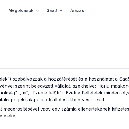
Megoldások
SaaS
Árazás
k
telek”) szabályozzák a hozzáférését és a használatát a
Saa
ényei szerint bejegyzett vállalat, székhelye:
Harju maakond,
kség”, „mi”, „üzemeltetők”). Ezek a Feltételek minden oly
tális projekt alapú szolgáltatásokban vesz részt.
at megerősítésével vagy egy számla ellenértékének kifizetés
ételeket.