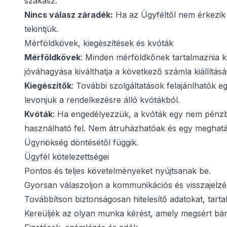
szakasz.
Nincs válasz záradék:
Ha az Ügyféltől nem érkezik 
tekintjük.
Mérföldkövek, kiegészítések és kvóták
Mérföldkövek
: Minden mérföldkőnek tartalmaznia kel
jóváhagyása kiválthatja a következő számla kiállításá
Kiegészítők
: További szolgáltatások felajánlhatók 
levonjuk a rendelkezésre álló kvótákból.
Kvóták
: Ha engedélyezzük, a kvóták egy nem pénzbe
használható fel. Nem átruházhatóak és egy meghatár
Ügynökség döntésétől függik.
Ügyfél kötelezettségei
Pontos és teljes követelményeket nyújtsanak be.
Gyorsan válaszoljon a kommunikációs és visszajelzé
Továbbítson biztonságosan hitelesítő adatokat, tarta
Kereüljék az olyan munka kérést, amely megsért bárm