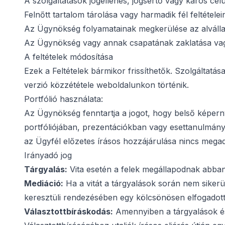
A szolgáltatások jogellenes, jogsértő vagy káros cél
Felnőtt tartalom tárolása vagy harmadik fél feltétele
Az Ügynökség folyamatainak megkerülése az alválla
Az Ügynökség vagy annak csapatának zaklatása vag
A feltételek módosítása
Ezek a Feltételek bármikor frissíthetők. Szolgáltatása
verzió közzététele weboldalunkon történik.
Portfólió használata:
Az Ügynökség fenntartja a jogot, hogy belső képerny
portfóliójában, prezentációkban vagy esettanulmány
az Ügyfél előzetes írásos hozzájárulása nincs mega
Irányadó jog
Tárgyalás:
Vita esetén a felek megállapodnak abban,
Mediáció:
Ha a vitát a tárgyalások során nem sikerü
keresztüli rendezésében egy kölcsönösen elfogadott 
Választottbíráskodás:
Amennyiben a tárgyalások és