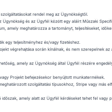
y szolgáltatásokat rendel meg az Ügynökségtől.
z Ügynökség és az Ügyfél között egy aláírt Műszaki Specif
um, amely meghatározza a tartományt, teljesítéseket, időker
dik egy teljesítményhez és/vagy fizetéshez.
Projekt végrehajtása során kínálnak, és nem szerepelnek az
lehetőség, amely az Ügynökség által Ügyfél részére engedél
 vagy Projekt befejezésekor benyújtott munkatermékek.
eghatározott szolgáltatási típusokhoz, Stripe vagy más elfo
ő időszak, amely alatt az Ügyfél kérdéseket tehet fel vagy 