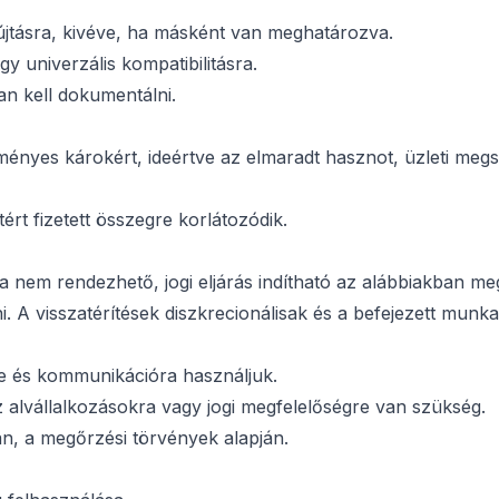
újtásra, kivéve, ha másként van meghatározva.
y univerzális kompatibilitásra.
an kell dokumentálni.
ényes károkért, ideértve az elmaradt hasznot, üzleti megs
ért fizetett összegre korlátozódik.
a nem rendezhető, jogi eljárás indítható az alábbiakban me
. A visszatérítések diszkrecionálisak és a befejezett munk
ére és kommunikációra használjuk.
alvállalkozásokra vagy jogi megfelelőségre van szükség.
án, a megőrzési törvények alapján.