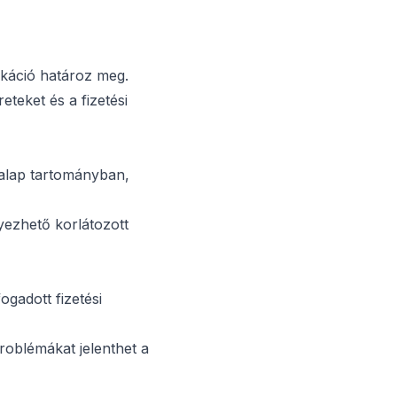
ikáció határoz meg.
eteket és a fizetési
 alap tartományban,
yezhető korlátozott
gadott fizetési
problémákat jelenthet a