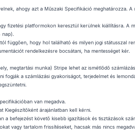
ényelnek, ahogy azt a Műszaki Specifikáció meghatározza. A
gy fizetési platformokon keresztül kerülnek kiállításra. A 
4 nap).
ól függően, hogy hol található és milyen jogi státusszal re
mentációt rendelkezésre bocsátani, ha mentességet kér.
hely, megtartási munka) Stripe lehet az ismétlődő számlázás
i fogják a számlázási gyakoriságot, terjedelmet és lemondás
egszüntetni.
Specifikációban van megadva.
 Kiegészítőként árajánlatban kell kérni.
n a befejezést követő kisebb igazítások és tisztázások szá
kat vagy tartalom frissítéseket, hacsak más nincs megadv