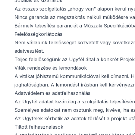
Jótállás és kizárások
Az összes szolgáltatás „ahogy van” alapon kerül ny
Nincs garancia az megszakítás nélküli működésre vag
Bármely teljesítési garanciát a Műszaki Specifikációb
Felelősségkorlátozás
Nem vállalunk felelősséget közvetett vagy következm
adatvesztést.
Teljes felelősségünk az Ügyfél által a konkrét Projekt
Viták rendezése és lemondások
A vitákat jóhiszemű kommunikációval kell címezni. H
joghatóságban. A lemondást írásban kell kérvényezni
Adatvédelem és adatfelhasználás
Az Ügyfél adatait kizárólag a szolgáltatás teljesítés
Személyes adatokat nem osztunk meg, kivéve, ha az 
Az Ügyfelek kérhetik az adatok törlését a projekt ut
Tiltott felhasználások