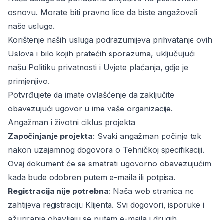
osnovu. Morate biti pravno lice da biste angažovali
naše usluge.
Korištenje naših usluga podrazumijeva prihvatanje ovih
Uslova i bilo kojih pratećih sporazuma, uključujući
našu Politiku privatnosti i Uvjete plaćanja, gdje je
primjenjivo.
Potvrđujete da imate ovlašćenje da zaključite
obavezujući ugovor u ime vaše organizacije.
Angažman i životni ciklus projekta
Započinjanje projekta
: Svaki angažman počinje tek
nakon uzajamnog dogovora o Tehničkoj specifikaciji.
Ovaj dokument će se smatrati ugovorno obavezujućim
kada bude odobren putem e-maila ili potpisa.
Registracija nije potrebna
: Naša web stranica ne
zahtijeva registraciju Klijenta. Svi dogovori, isporuke i
ažuriranja obavljaju se putem e-maila i drugih