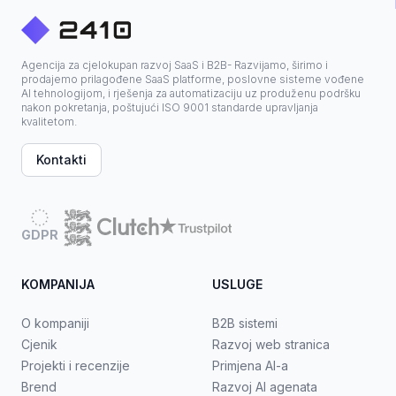
Agencija za cjelokupan razvoj SaaS i B2B- Razvijamo, širimo i
prodajemo prilagođene SaaS platforme, poslovne sisteme vođene
AI tehnologijom, i rješenja za automatizaciju uz produženu podršku
nakon pokretanja, poštujući ISO 9001 standarde upravljanja
kvalitetom.
Kontakti
GDPR
KOMPANIJA
USLUGE
O kompaniji
B2B sistemi
Cjenik
Razvoj web stranica
Projekti i recenzije
Primjena AI-a
Brend
Razvoj AI agenata