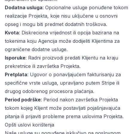
Dodatna usluga
: Opcionalne usluge ponuđene tokom
realizacije Projekta, koje nisu uključene u osnovni
opseg i mogu biti predmet dodatnih troškova.
Kvota
: Diskreciona vrijednost ili opcija bazirana na
tokenima koju Agencija može dodijeliti Klijentima za
ograničene dodatne usluge.
Isporuke
: Radni proizvodi predati Klijentu na kraju
prekretnice ili završetka Projekta.
Pretplata
: Ugovor o ponavljajućem fakturisanju za
specifične vrste usluga, upravljano putem Stripe ili
drugog odobrenog procesora plaćanja.
Period podrške
: Period nakon završetka Projekta
tokom kojeg Klijent može postavljati pojašnjavajuća
pitanja ili prijaviti probleme prema uslovima Projekta.
Opšti uslovi korištenja
Naše usluge su ponuđene isključivo na poslovnom