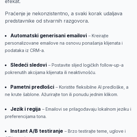
efekat.
Praćenje je nekonzistentno, a svaki korak udaljava
predstavnike od stvarnih razgovora.
Automatski generisani emailovi
– Kreirajte
personalizovane emailove na osnovu ponašanja klijenata i
podataka iz CRM-a.
Sledeći sledovi
– Postavite slijed logičkih follow-up-a
pokrenutih akcijama klijenata ili neaktivnošću.
Pametni predlošci
– Koristite fleksibilne AI predloške, a
ne krute šablone. Ažurirajte ton ili ponudu jednim klikom.
Jezik i regija
– Emailovi se prilagođavaju lokalnom jeziku i
preferencijama tona.
Instant A/B testiranje
– Brzo testirajte teme, uglove i