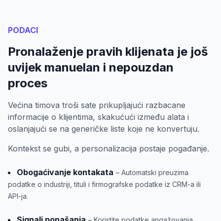
PODACI
Pronalaženje pravih klijenata je još
uvijek manuelan i nepouzdan
proces
Većina timova troši sate prikupljajući razbacane
informacije o klijentima, skakućući između alata i
oslanjajući se na generičke liste koje ne konvertuju.
Kontekst se gubi, a personalizacija postaje pogađanje.
Obogaćivanje kontakata
– Automatski preuzima
podatke o industriji, tituli i firmografske podatke iz CRM-a ili
API-ja.
Signali ponašanja
– Koristite podatke angažovanja