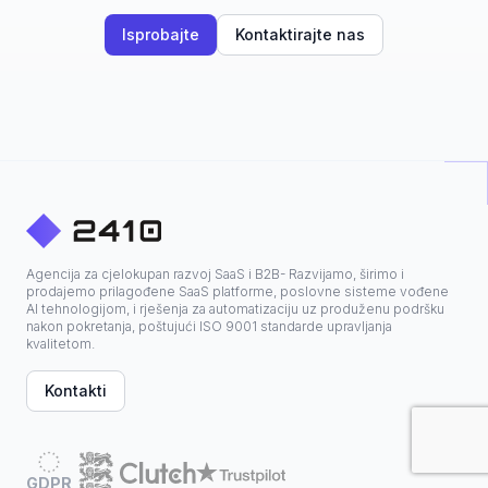
Isprobajte
Kontaktirajte nas
Agencija za cjelokupan razvoj SaaS i B2B- Razvijamo, širimo i
prodajemo prilagođene SaaS platforme, poslovne sisteme vođene
AI tehnologijom, i rješenja za automatizaciju uz produženu podršku
nakon pokretanja, poštujući ISO 9001 standarde upravljanja
kvalitetom.
Kontakti
GDPR