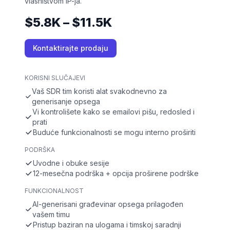
vlasništvom IP-ja.
$5.8K – $11.5K
Kontaktirajte prodaju
KORISNI SLUČAJEVI
Vaš SDR tim koristi alat svakodnevno za
generisanje opsega
Vi kontrolišete kako se emailovi pišu, redosled i
prati
Buduće funkcionalnosti se mogu interno proširiti
PODRŠKA
Uvodne i obuke sesije
12-mesečna podrška + opcija proširene podrške
FUNKCIONALNOST
AI-generisani građevinar opsega prilagođen
vašem timu
Pristup baziran na ulogama i timskoj saradnji