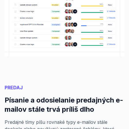
PREDAJ
Písanie a odosielanie predajných e-
mailov stále trvá príliš dlho
Predajné tímy píšu rovnaké typy e-mailov stále
dookola alebo používajú zastarané šablóny, ktoré