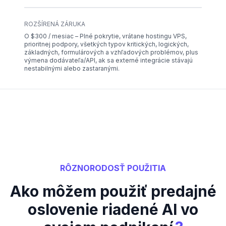
ROZŠÍRENÁ ZÁRUKA
O $300 / mesiac – Plné pokrytie, vrátane hostingu VPS,
prioritnej podpory, všetkých typov kritických, logických,
základných, formulárových a vzhľadových problémov, plus
výmena dodávateľa/API, ak sa externé integrácie stávajú
nestabilnými alebo zastaranými.
RÔZNORODOSŤ POUŽITIA
Ako môžem použiť predajné
oslovenie riadené AI vo