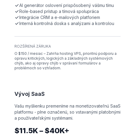
AI generátor oslovení prispôsobený vášmu tímu
Role-based prístup a tímová spolupráca
Integrácie CRM a e-mailových platforiem
Interná kontrolná doska s analýzami a kontrolou
ROZŠÍRENÁ ZÁRUKA
O $150 / mesiac – Zahŕňa hosting VPS, prioritnú podporu a
opravu kritických, logických a základných systémových
chýb, ako aj opravy chýb v správaní formulárov a
problémoch so vzhľadom.
Vývoj SaaS
Vašu myšlienku premeníme na monetizovateľnú SaaS
platformu - plne označenú, so vstavanými platobnými
a používateľskými systémami.
$11.5K – $40K+