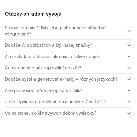
Otázky ohľadom vývoja
S akými druhmi CRM alebo platforiem to môže byť
integrované?
Dokáže AI dodržať tón a štýl našej značky?
Ako zvládate ochranu súkromia a citlivé údaje?
Čo ak chceme nástroj rozšíriť neskôr?
Dokáže systém generovať e-maily v rôznych jazykoch?
Aké prispôsobiteľné je logika e-mailu?
Je to lepšie ako používať iba manuálne ChatGPT?
Čo sa stane, ak AI nevytvorí dobré výsledky?