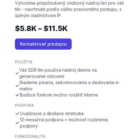
Vytvoríme prispôsobený vnútorný nástroj len pre váš
tím - navrhnuté podľa vášho pracovného postupu, s
úplným vlastníctvom IP.
$5.8K – $11.5K
Kontaktovať predajcu
POUŽITIE
Váš SDR tím používa nástroj denne na
generovanie oslovení
Riadenie písania, sekvencovania a sledovania e-
mailov
Budúce funkcie možno rozšíriť interne
PODPORA
Uvádzacie a školiace stretnutia
12-mesačná podpora + možnosť rozšírenej
podpory
FUNKCIONALITA