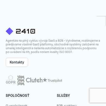
Agentúra na plný cyklus vývoja SaaS a B2B - Vytvárame, rozširujeme a
predávame vlastné SaaS platformy, obchodné systémy založené na
umelej inteligencii a riešenia automatizácie s rozšírenou podporou
po uvedení na trh, podľa noriem kvality ISO 9001.
Kontakty
GDPR
SPOLOČNOSŤ
SLUŽBY
O spoločnosti
B2B systémy