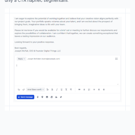
uhly a CTA naprieč segmentami.