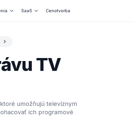
enia
SaaS
Cenotvorba
rávu TV
 ktoré umožňujú televíznym
obohacovať ich programové