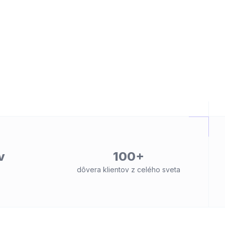
v
100+
dôvera klientov z celého sveta