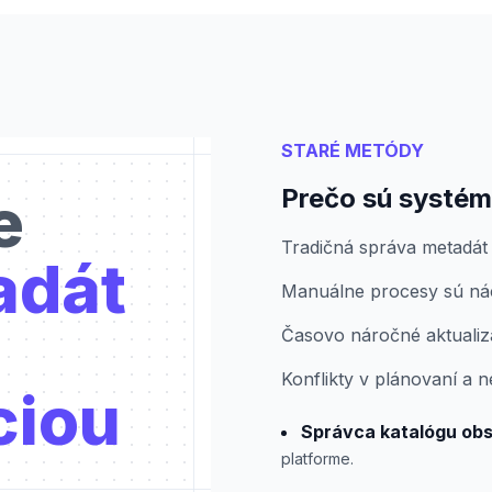
STARÉ METÓDY
Prečo sú systém
e
Tradičná správa metadát 
adát
Manuálne procesy sú nác
Časovo náročné aktualiz
Konflikty v plánovaní a 
ciou
Správca katalógu ob
platforme.