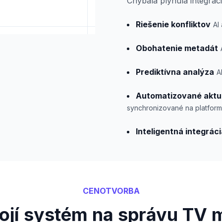
Chýbala plynulá integrác
Riešenie konfliktov
AI
Obohatenie metadát
Prediktívna analýza
A
Automatizované aktua
synchronizované na platform
Inteligentná integrác
CENOTVORBA
tojí systém na správu TV 