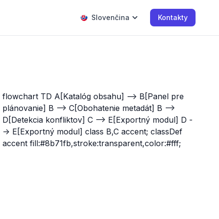
Slovenčina
Kontakty
flowchart TD A[Katalóg obsahu] --> B[Panel pre
plánovanie] B --> C[Obohatenie metadát] B -->
D[Detekcia konfliktov] C --> E[Exportný modul] D -
-> E[Exportný modul] class B,C accent; classDef
accent fill:#8b71fb,stroke:transparent,color:#fff;