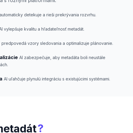
ia s rôznymi platformami.
 automaticky detekuje a rieši prekrývania rozvrhu.
AI vylepšuje kvalitu a hľadateľnosť metadát.
I predpovedá vzory sledovania a optimalizuje plánovanie.
lizácie
AI zabezpečuje, aby metadáta boli neustále
ách.
ia
AI uľahčuje plynulú integráciu s existujúcimi systémami.
?
metadát