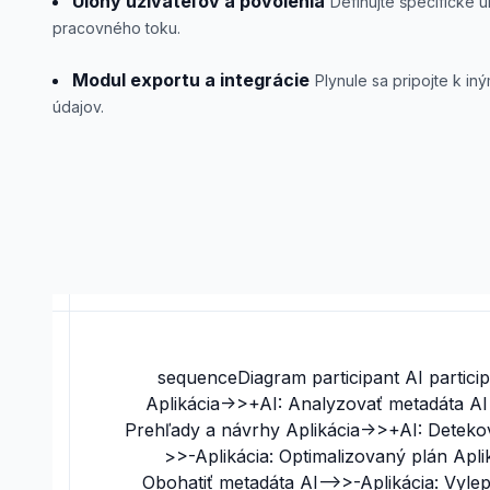
Úlohy užívateľov a povolenia
Definujte špecifické ú
pracovného toku.
Modul exportu a integrácie
Plynule sa pripojte k 
údajov.
sequenceDiagram participant AI particip
Aplikácia->>+AI: Analyzovať metadáta AI-
Prehľady a návrhy Aplikácia->>+AI: Detekov
>>-Aplikácia: Optimalizovaný plán Apli
Obohatiť metadáta AI-->>-Aplikácia: Vyle