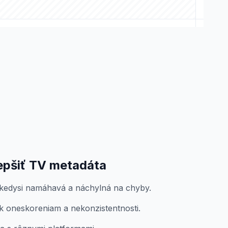
epšiť TV metadáta
kedysi namáhavá a náchylná na chyby.
k oneskoreniam a nekonzistentnosti.