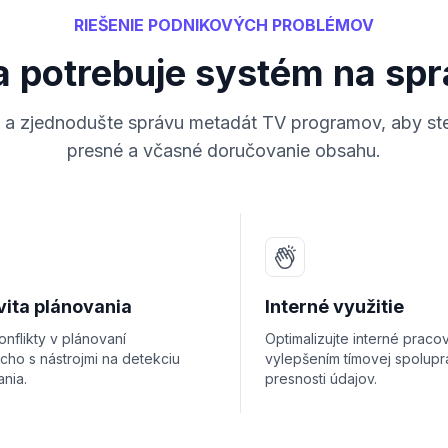
RIEŠENIE PODNIKOVÝCH PROBLÉMOV
a potrebuje systém na sp
te a zjednodušte správu metadát TV programov, aby ste
presné a včasné doručovanie obsahu.
vita plánovania
Interné využitie
onflikty v plánovaní
Optimalizujte interné praco
cho s nástrojmi na detekciu
vylepšením tímovej spolupr
nia.
presnosti údajov.