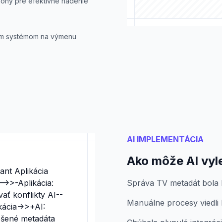
lohy pre efektívne riadenie
iným systémom na výmenu
AI IMPLEMENTÁCIA
Ako môže AI vyl
ant Aplikácia
->>-Aplikácia:
Správa TV metadát bola 
ať konflikty AI--
Manuálne procesy viedli 
kácia->>+AI:
pšené metadáta