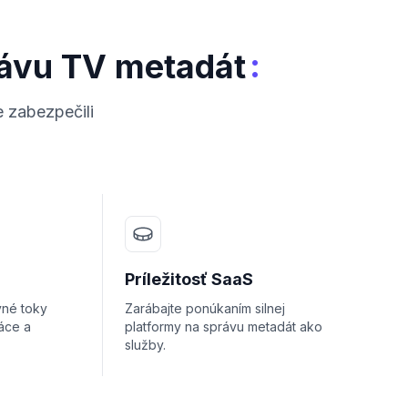
:
rávu TV metadát
 zabezpečili
Príležitosť SaaS
vné toky
Zarábajte ponúkaním silnej
áce a
platformy na správu metadát ako
služby.