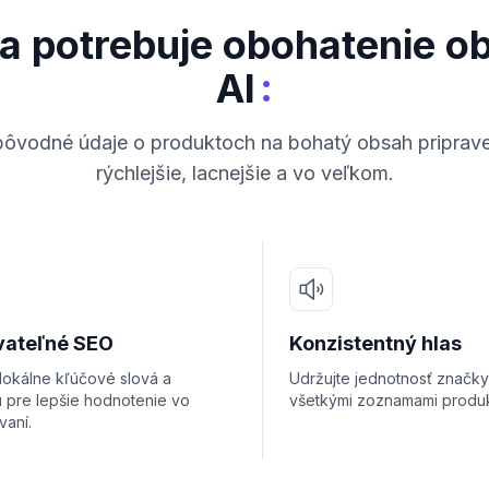
ma potrebuje obohatenie o
:
AI
pôvodné údaje o produktoch na bohatý obsah priprav
rýchlejšie, lacnejšie a vo veľkom.
vateľné SEO
Konzistentný hlas
 lokálne kľúčové slová a
Udržujte jednotnosť značky
u pre lepšie hodnotenie vo
všetkými zoznamami produk
vaní.