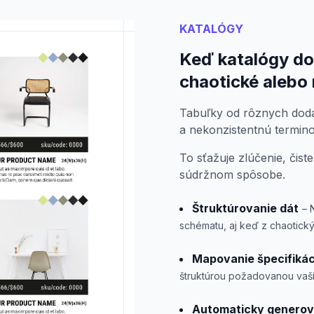
KATALÓGY
Keď katalógy do
chaotické alebo
Tabuľky od rôznych dodá
a nekonzistentnú termino
To sťažuje zlúčenie, čist
súdržnom spôsobe.
Štruktúrovanie dát
– 
schématu, aj keď z chaotický
Mapovanie špecifikáci
štruktúrou požadovanou va
Automaticky genero