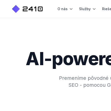
O nás
Služby
Rieš
AI-powere
Premeníme pôvodné úd
SEO - pomocou GPT