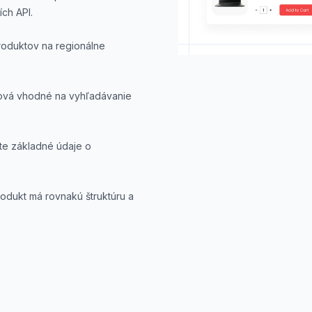
ch API.
roduktov na regionálne
lová vhodné na vyhľadávanie
te základné údaje o
produkt má rovnakú štruktúru a