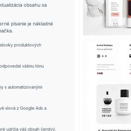
ktualizácia obsahu sa
rné písanie je nákladné
načka.
e stovky produktových
zodpovedal vášmu tónu
rhy s automatizovanými
vé slová z Google Ads a
oré udržia váš obsah čerstvý,