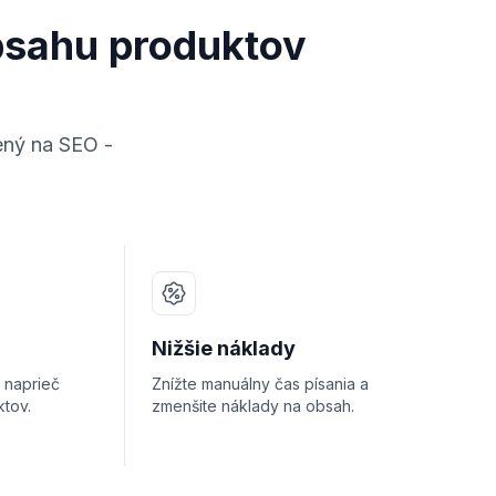
bsahu produktov
ený na SEO -
Nižšie náklady
 naprieč
Znížte manuálny čas písania a
tov.
zmenšite náklady na obsah.