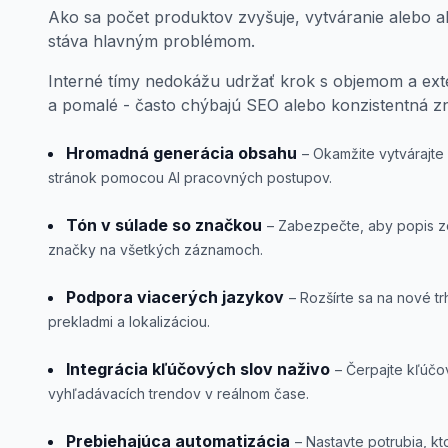
Ako sa počet produktov zvyšuje, vytváranie alebo a
stáva hlavným problémom.
Interné tímy nedokážu udržať krok s objemom a exte
a pomalé - často chýbajú SEO alebo konzistentná z
Hromadná generácia obsahu
– Okamžite vytvárajt
stránok pomocou AI pracovných postupov.
Tón v súlade so značkou
– Zabezpečte, aby popis 
značky na všetkých záznamoch.
Podpora viacerých jazykov
– Rozšírte sa na nové t
prekladmi a lokalizáciou.
Integrácia kľúčových slov naživo
– Čerpajte kľúčo
vyhľadávacích trendov v reálnom čase.
Prebiehajúca automatizácia
– Nastavte potrubia, kt