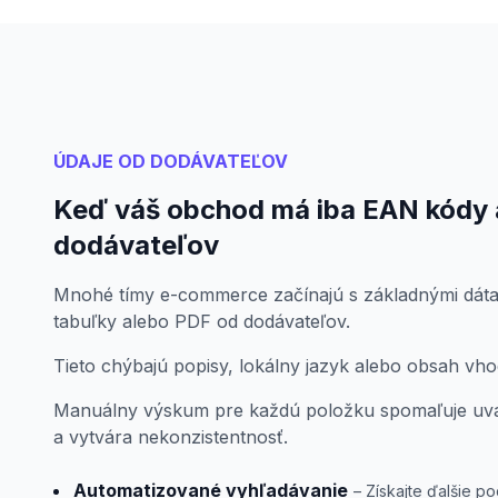
ÚDAJE OD DODÁVATEĽOV
Keď váš obchod má iba EAN kódy 
dodávateľov
Mnohé tímy e-commerce začínajú s základnými dáta
tabuľky alebo PDF od dodávateľov.
Tieto chýbajú popisy, lokálny jazyk alebo obsah vh
Manuálny výskum pre každú položku spomaľuje uvá
a vytvára nekonzistentnosť.
Automatizované vyhľadávanie
– Získajte ďalšie p