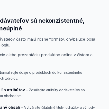
dávateľov sú nekonzistentné,
 neúplné
vateľov často majú rôzne formáty, chýbajúce polia
lógiu.
enie alebo prezentáciu produktov online v čistom a
Normalizujte údaje o produktoch do konzistentného
ch zdrojov.
í a atribútov
– Zosúlaďte atribúty dodávateľov so
ším obchodom.
vaný obsah
– Vytvárajte čitateľné tituly, odrážky a výhody