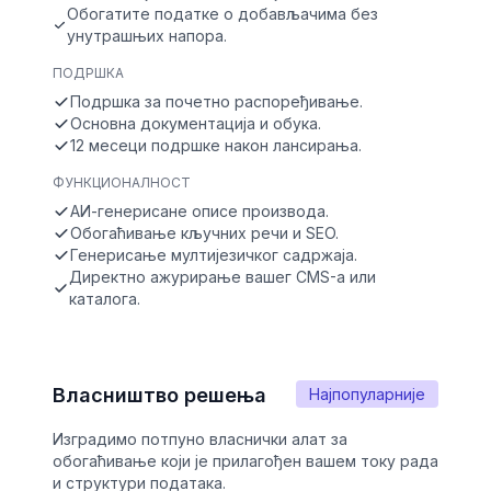
Обогатите податке о добављачима без
унутрашњих напора.
ПОДРШКА
Подршка за почетно распоређивање.
Основна документација и обука.
12 месеци подршке након лансирања.
ФУНКЦИОНАЛНОСТ
АИ-генерисане описе производа.
Обогаћивање кључних речи и SEO.
Генерисање мултијезичког садржаја.
Директно ажурирање вашег CMS-а или
каталога.
Власништво решења
Најпопуларније
Изградимо потпуно власнички алат за
обогаћивање који је прилагођен вашем току рада
и структури података.