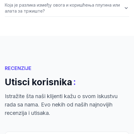
Која је разлика између овога и коришћења плугина или
алата за тржиште?
RECENZIJE
:
Utisci korisnika
Istražite šta naši klijenti kažu o svom iskustvu
rada sa nama. Evo nekih od naših najnovijih
recenzija i utisaka.