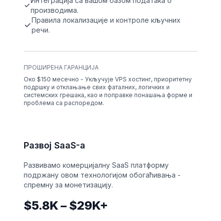
Интеграција са вашом базом података о
производима.
Правила локализације и контроле кључних
речи.
ПРОШИРЕНА ГАРАНЦИЈА
Око $150 месечно - Укључује VPS хостинг, приоритетну
подршку и отклањање свих фаталних, логичких и
системских грешака, као и поправке понашања форме и
проблема са распоредом.
Развој SaaS-а
Развивамо комерцијалну SaaS платформу
подржану овом технологијом обогаћивања -
спремну за монетизацију.
$5.8K – $29K+