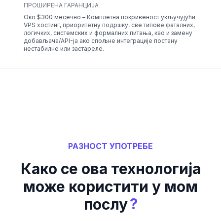
ПРОШИРЕНА ГАРАНЦИЈА
Око $300 месечно – Комплетна покривеност укључујући
VPS хостинг, приоритетну подршку, све типове фаталних,
логичких, системских и формалних питања, као и замену
добављача/API-ја ако спољне интеграције постану
нестабилне или застареле.
РАЗНОСТ УПОТРЕБЕ
Како се ова технологија
може користити у мом
?
послу