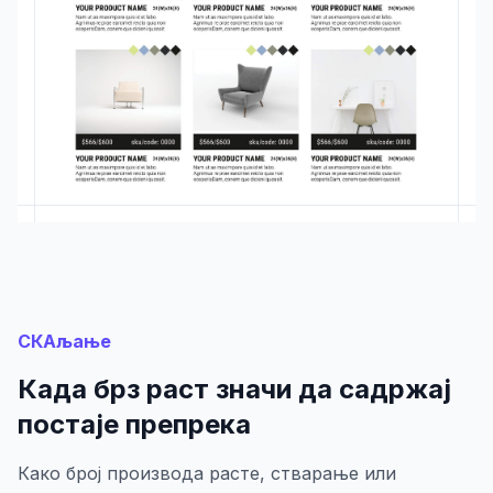
СКАљање
Када брз раст значи да садржај
постаје препрека
Како број производа расте, стварање или