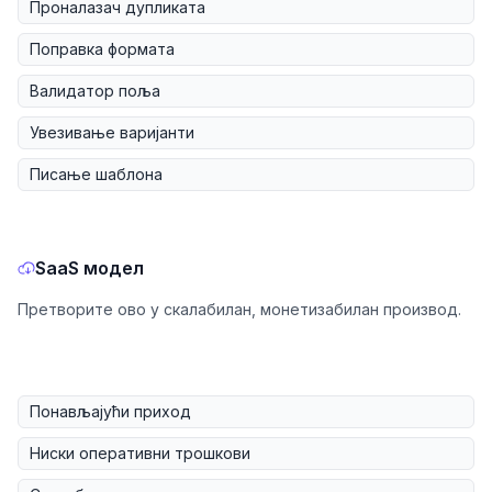
Проналазач дупликата
Поправка формата
Валидатор поља
Увезивање варијанти
Писање шаблона
SaaS модел
Претворите ово у скалабилан, монетизабилан производ.
Понављајући приход
Ниски оперативни трошкови