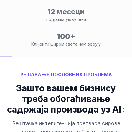
12 месеци
подршка укључена
100+
Клијенти широм света нам верују
РЕШАВАЊЕ ПОСЛОВНИХ ПРОБЛЕМА
Зашто вашем бизнису
треба обогаћивање
:
садржаја производа уз AI
Вештачка интелигенција претвара сирове
податке о производима у богат садржај