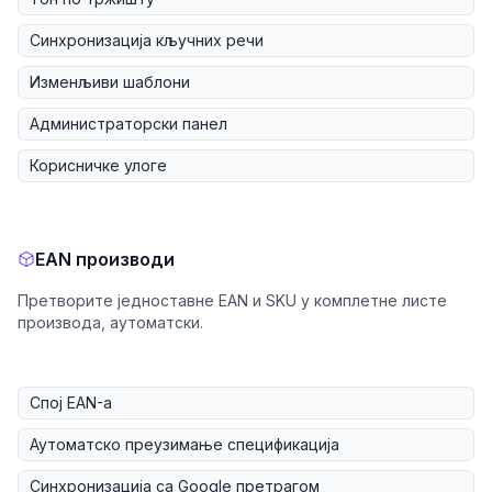
Синхронизација кључних речи
Изменљиви шаблони
Администраторски панел
Корисничке улоге
EAN производи
Претворите једноставне EAN и SKU у комплетне листе
производа, аутоматски.
Спој EAN-а
Аутоматско преузимање спецификација
Синхронизација са Google претрагом