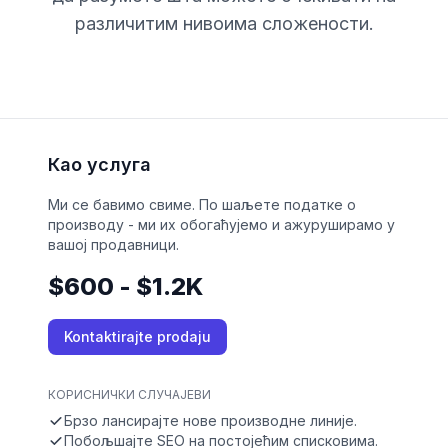
различитим нивоима сложености.
Као услуга
Ми се бавимо свиме. По шаљете податке о
производу - ми их обогаћујемо и ажуруширамо у
вашој продавници.
$600 - $1.2K
Kontaktirajte prodaju
КОРИСНИЧКИ СЛУЧАЈЕВИ
Брзо лансирајте нове производне линије.
Побољшајте SEO на постојећим списковима.