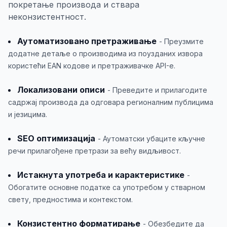
покретање производа и ствара
неконзистентност.
Аутоматизовано претраживање
- Преузмите
додатне детаље о производима из поузданих извора
користећи EAN кодове и претраживачке API-е.
Локализовани описи
- Преведите и прилагодите
садржај производа да одговара регионалним публицима
и језицима.
SEO оптимизација
- Аутоматски убаците кључне
речи прилагођене претрази за већу видљивост.
Истакнута употреба и карактеристике
-
Обогатите основне податке са употребом у стварном
свету, предностима и контекстом.
Конзистентно форматирање
- Обезбедите да