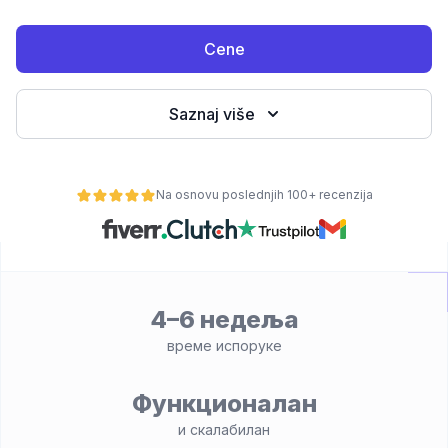
Cene
Saznaj više
Na osnovu poslednjih 100+ recenzija
osti
4–6 недеља
време испоруке
Функционалан
и скалабилан