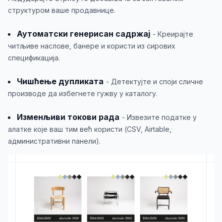
структуром ваше продавнице.
Аутоматски генерисан садржај
- Креирајте
читљиве наслове, банере и користи из сирових
спецификација.
Чишћење дупликата
- Детектујте и споји сличне
производе да избегнете гужву у каталогу.
Изменљиви токови рада
- Извезите податке у
алатке које ваш тим већ користи (CSV, Airtable,
административни панели).