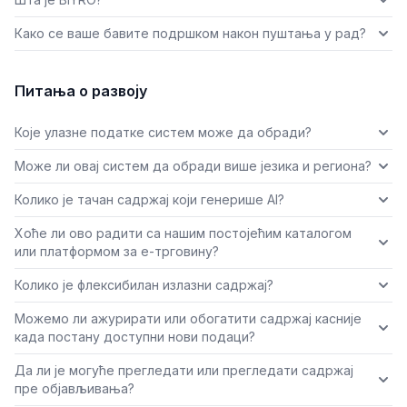
Како се ваше бавите подршком након пуштања у рад?
Питања о развоју
Које улазне податке систем може да обради?
Може ли овај систем да обради више језика и региона?
Колико је тачан садржај који генерише AI?
Хоће ли ово радити са нашим постојећим каталогом
или платформом за е-трговину?
Колико је флексибилан излазни садржај?
Можемо ли ажурирати или обогатити садржај касније
када постану доступни нови подаци?
Да ли је могуће прегледати или прегледати садржај
пре објављивања?