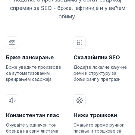
спреман за SEO - брже, јефтиније и у већем
обиму.
Брже лансирање
Скалабилни SEO
Брже уведите производе
Додајте локалне кључне
са аутоматизованим
речи и структуру за
креирањем садржаја.
бољи ранг у претрази.
Конзистентан глас
Нижи трошкови
Очувајте уједначен тон
Смањите време ручног
бренда на свим листама
писања и трошкове за