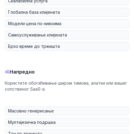
Скалабилна услуга
Глобална база клијената
Модели цена по нивоима
Самоуслуживање клијената
Брзо време до тржишта
Напредно
Користите обогаћивање широм тимова, алатки или вашег
сопственог SaaS-а.
Масовно генерисање
Мултијезичка подршка
Тон по тржишту