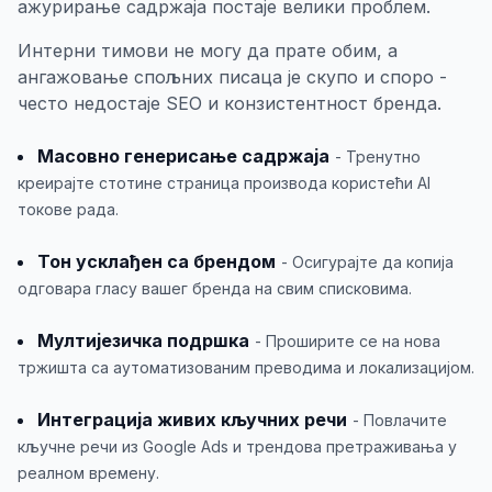
ажурирање садржаја постаје велики проблем.
Интерни тимови не могу да прате обим, а
ангажовање спољних писаца је скупо и споро -
често недостаје SEO и конзистентност бренда.
Масовно генерисање садржаја
- Тренутно
креирајте стотине страница производа користећи AI
токове рада.
Тон усклађен са брендом
- Осигурајте да копија
одговара гласу вашег бренда на свим списковима.
Мултијезичка подршка
- Проширите се на нова
тржишта са аутоматизованим преводима и локализацијом.
Интеграција живих кључних речи
- Повлачите
кључне речи из Google Ads и трендова претраживања у
реалном времену.