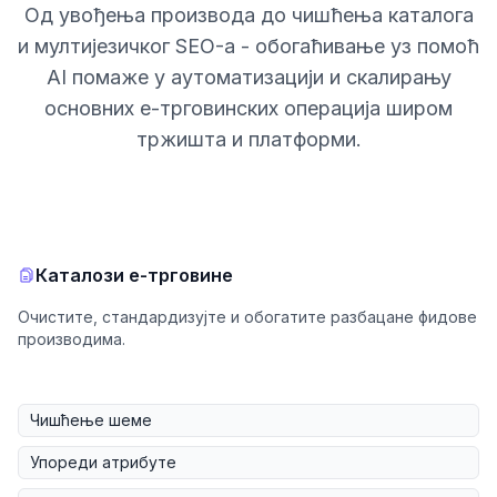
Од увођења производа до чишћења каталога
и мултијезичког SEO-а - обогаћивање уз помоћ
AI помаже у аутоматизацији и скалирању
основних е-трговинских операција широм
тржишта и платформи.
Каталози е-трговине
Очистите, стандардизујте и обогатите разбацане фидове
производима.
Чишћење шеме
Упореди атрибуте