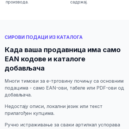
производа.
садржај.
СИРОВИ ПОДАЦИ ИЗ КАТАЛОГА
Када ваша продавница има само
EAN кодове и каталоге
добављача
Многи тимови за е-трговину почињу са основним
подацима - само EAN-ови, табеле или PDF-ови од
добављача.
Недостају описи, локални језик или текст
прилагођен купцима.
Ручно истраживање за сваки артилкал успорава