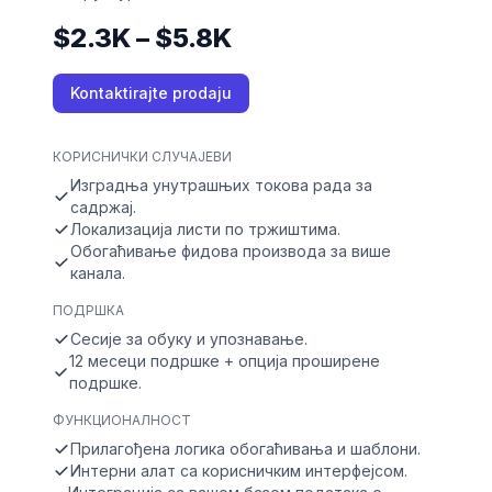
$2.3K – $5.8K
Kontaktirajte prodaju
КОРИСНИЧКИ СЛУЧАЈЕВИ
Изградња унутрашњих токова рада за
садржај.
Локализација листи по тржиштима.
Обогаћивање фидова производа за више
канала.
ПОДРШКА
Сесије за обуку и упознавање.
12 месеци подршке + опција проширене
подршке.
ФУНКЦИОНАЛНОСТ
Прилагођена логика обогаћивања и шаблони.
Интерни алат са корисничким интерфејсом.