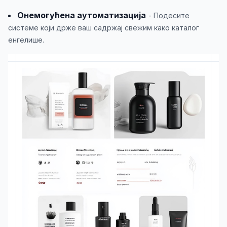
Онемогућена аутоматизација
- Подесите
системе који држе ваш садржај свежим како каталог
енгелише.