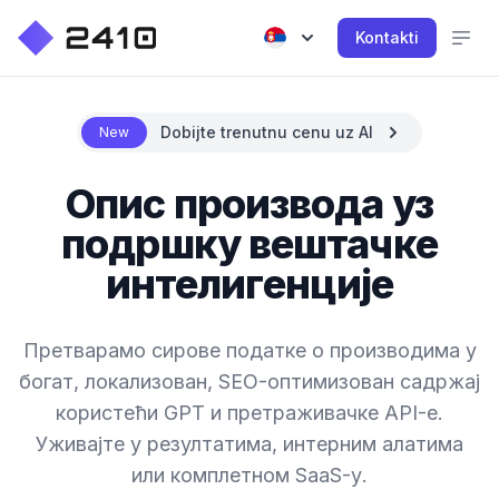
Kontakti
Dobijte trenutnu cenu uz AI
New
Опис производа уз
подршку вештачке
интелигенције
Претварамо сирове податке о производима у
богат, локализован, SEO-оптимизован садржај
користећи GPT и претраживачке API-е.
Уживајте у резултатима, интерним алатима
или комплетном SaaS-у.