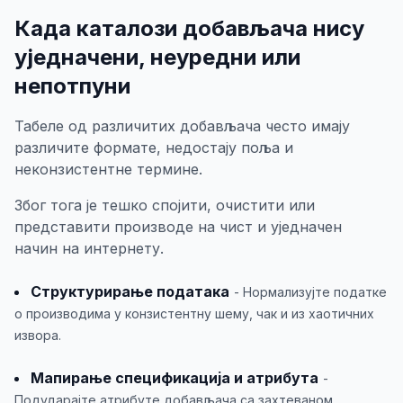
Када каталози добављача нису
уједначени, неуредни или
непотпуни
Табеле од различитих добављача често имају
различите формате, недостају поља и
неконзистентне термине.
Због тога је тешко спојити, очистити или
представити производе на чист и уједначен
начин на интернету.
Структурирање података
- Нормализујте податке
о производима у конзистентну шему, чак и из хаотичних
извора.
Мапирање спецификација и атрибута
-
Подударајте атрибуте добављача са захтеваном