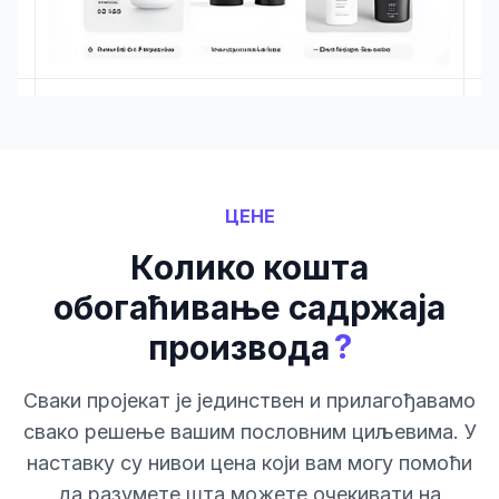
ЦЕНЕ
Колико кошта
обогаћивање садржаја
?
производа
Сваки пројекат је јединствен и прилагођавамо
свако решење вашим пословним циљевима. У
наставку су нивои цена који вам могу помоћи
да разумете шта можете очекивати на