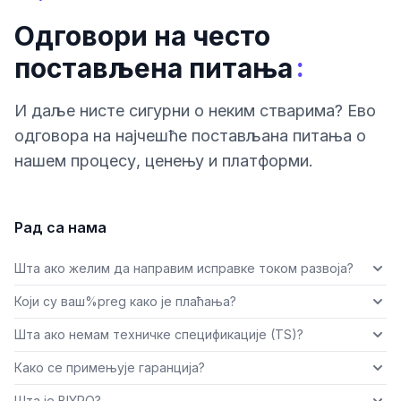
Одговори на често
:
постављена питања
И даље нисте сигурни о неким стварима? Ево
одговора на најчешће постављана питања о
нашем процесу, ценењу и платформи.
Рад са нама
Шта ако желим да направим исправке током развоја?
Који су ваш%preg како је плаћања?
Шта ако немам техничке спецификације (TS)?
Како се примењује гаранција?
Шта је BIYRO?