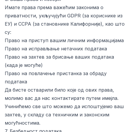
Имате права према важећим законима о
приватности, укључујући GDPR (за кориснике из
ЕУ) и CCPA (за становнике Калифорније), као што
су:
Право на приступ вашим личним информацијама
Право на исправљање нетачних података
Право на захтев за брисање ваших података
(када је могуће)
Право на повлачење пристанка за обраду
података
Да бисте остварили било које од ових права,
молимо вас да нас контактирате путем имејла.
Учинићемо све што можемо да испоштујемо ваш
захтев, у складу са техничким и законским
могућностима.
7. Безбедност података