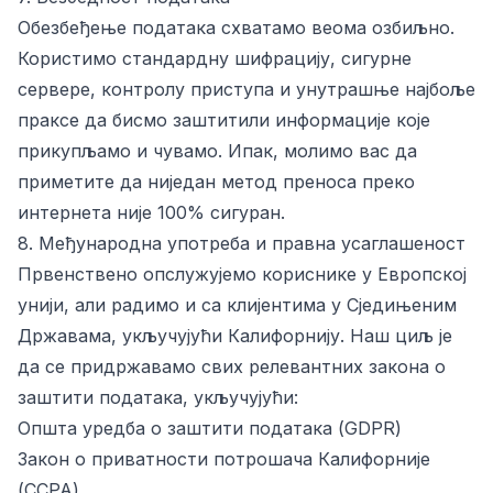
Обезбеђење података схватамо веома озбиљно.
Користимо стандардну шифрацију, сигурне
сервере, контролу приступа и унутрашње најбоље
праксе да бисмо заштитили информације које
прикупљамо и чувамо. Ипак, молимо вас да
приметите да ниједан метод преноса преко
интернета није 100% сигуран.
8. Међународна употреба и правна усаглашеност
Првенствено опслужујемо кориснике у Европској
унији, али радимо и са клијентима у Сједињеним
Државама, укључујући Калифорнију. Наш циљ је
да се придржавамо свих релевантних закона о
заштити података, укључујући:
Општа уредба о заштити података (GDPR)
Закон о приватности потрошача Калифорније
(CCPA)