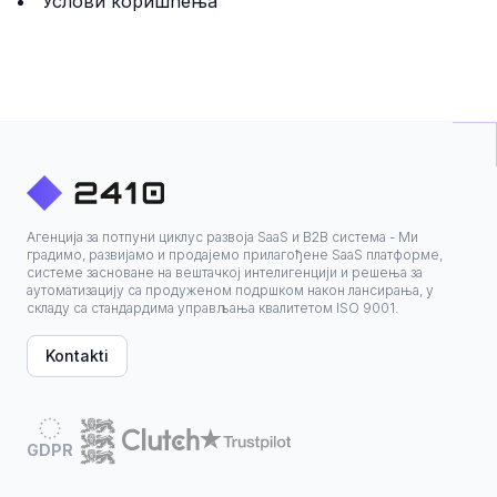
Услови коришћења
Агенција за потпуни циклус развоја SaaS и B2B система - Ми
градимо, развијамо и продајемо прилагођене SaaS платформе,
системе засноване на вештачкој интелигенцији и решења за
аутоматизацију са продуженом подршком након лансирања, у
складу са стандардима управљања квалитетом ISO 9001.
Kontakti
GDPR