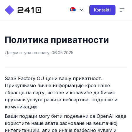
Kontakti
Политика приватности
Датум ступа на снагу: 06.05.2025
SaaS Factory OU
цени вашу приватност.
Прикупљамо личне информације кроз наше
обрасце на сајту, четове и колачиће да бисмо
пружили услуге развоја вебсајтова, подршке и
комуникације.
Ваши подаци могу бити подељени са OpenAI када
користите наше алате засноване на вештачкој
интелигенцији, али се иначе безбедно чувају и