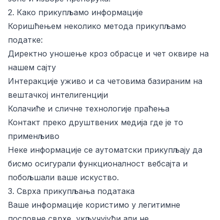
2. Како прикупљамо информације
Коришћењем неколико метода прикупљамо
податке:
Директно уношење кроз обрасце и чет оквире на
нашем сајту
Интеракције уживо и са четовима базираним на
вештачкој интелигенцији
Колачиће и сличне технологије праћења
Контакт преко друштвених медија где је то
применљиво
Неке информације се аутоматски прикупљају да
бисмо осигурали функционалност вебсајта и
побољшали ваше искуство.
3. Сврха прикупљања података
Ваше информације користимо у легитимне
пословне сврхе, укључујући али не