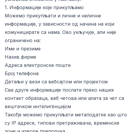
1. Информације које прикупљамо
Можемо прикупљати и личне и неличне
информације, у зависности од начина на који
комуницирате са нама. Ово укључује, али није
ограничено на:
Име и презиме
Назив фирме
Адреса електронске поште
Број телефона
Детаљи у вези са вебсајтом или пројектом
Све друге информације послате преко наших
контакт образаца, веб четова или алата за чет са
вештачком интелигенцијом
Такође можемо прикупљати метаподатке као што
су IP адресе, типови претраживача, временске
зоне и изворе препорука.