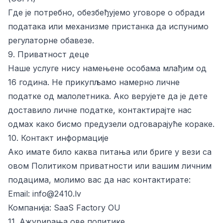
Где је потребно, обезбеђујемо уговоре о обради
података или механизме пристанка да испунимо
регулаторне обавезе.
9. Приватност деце
Наше услуге нису намењене особама млађим од
16 година. Не прикупљамо намерно личне
податке од малолетника. Ако верујете да је дете
доставило личне податке, контактирајте нас
одмах како бисмо предузели одговарајуће кораке.
10. Контакт информације
Ако имате било каква питања или бриге у вези са
овом Политиком приватности или вашим личним
подацима, молимо вас да нас контактирате:
Email:
info@2410.lv
Компанија:
SaaS Factory OU
11. Ажурирања ове политике