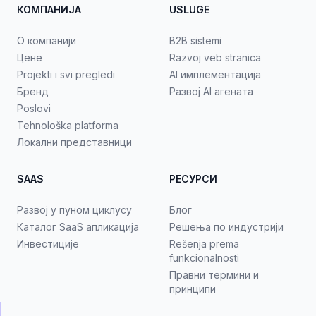
КОМПАНИЈА
USLUGE
О компанији
B2B sistemi
Цене
Razvoj veb stranica
Projekti i svi pregledi
AI имплементација
Бренд
Развој AI агената
Poslovi
Tehnološka platforma
Локални представници
SAAS
РЕСУРСИ
Развој у пуном циклусу
Блог
Каталог SaaS апликација
Решења по индустрији
Инвестиције
Rešenja prema
funkcionalnosti
Правни термини и
принципи