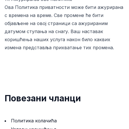
Ова Политика приватности може бити ажурирана
с времена на време. Све промене ће бити
објављене на овој страници са ажурираним
датумом ступања на снагу. Ваш наставак
коришћења наших услуга након било каквих
измена представља прихватање тих промена.
Повезани чланци
Политика колачића