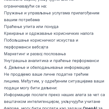
ограничавајући се на:
Пружање и управљање услугама прилагођеним
вашим потребама
Праћење упита или понуда
Креирање и одржавање корисничких налога
Побољшање корисничког искуства и
перформанси вебсајта
Маркетинг и развој пословања
Унутрашња аналитика и праћење перформанси
4. Дељење и обелодањивање информација
Не продајемо ваше личне податке трећим
лицима. Међутим, у одређеним ситуацијама ваши
подаци могу бити дељени:
Информације послате преко наших алата за чет са
вештачком интелигенцијом, укључујући учитане
фајлове, могу бити послати као задаци
OpenAI
за