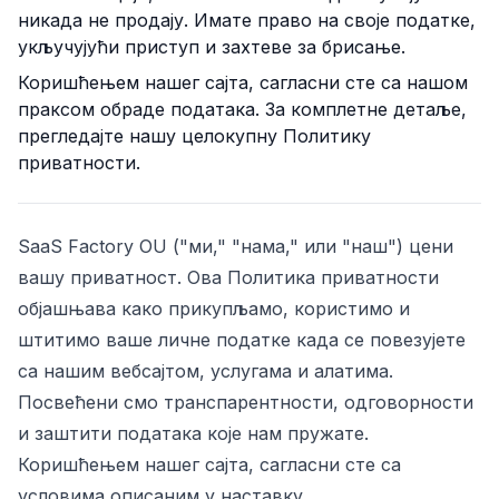
никада не продају. Имате право на своје податке,
укључујући приступ и захтеве за брисање.
Коришћењем нашег сајта, сагласни сте са нашом
праксом обраде података. За комплетне детаље,
прегледајте нашу целокупну Политику
приватности.
SaaS Factory OU
("ми," "нама," или "наш") цени
osti
вашу приватност. Ова Политика приватности
објашњава како прикупљамо, користимо и
штитимо ваше личне податке када се повезујете
са нашим вебсајтом, услугама и алатима.
Посвећени смо транспарентности, одговорности
и заштити података које нам пружате.
Коришћењем нашег сајта, сагласни сте са
условима описаним у наставку.