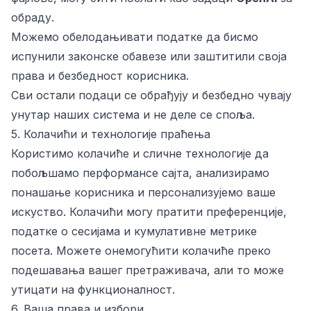
обраду.
Можемо обелодањивати податке да бисмо
испунили законске обавезе или заштитили своја
права и безбедност корисника.
Сви остали подаци се обрађују и безбедно чувају
унутар наших система и не деле се споља.
5. Колачићи и технологије праћења
Користимо колачиће и сличне технологије да
побољшамо перформансе сајта, анализирамо
понашање корисника и персонализујемо ваше
искуство. Колачићи могу пратити преференције,
податке о сесијама и кумулативне метрике
посета. Можете онемогућити колачиће преко
подешавања вашег претраживача, али то може
утицати на функционалност.
6. Ваша права и избори