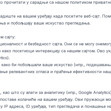
бно прочитати у сарадњи са нашом политиком приватн
ладиште на вашем уређају када посетите веб-сајт. По
ења и побољшају ваше искуство прегледања.
м сајту:
оналност и безбедност сајта. Они се не могу онемог
како посетиоци интеракцију са нашим сајтом. Ово ук
ics).
како би побољшали ваше искуство (нпр., подешавања 
ање релевантних огласа и праћење ефективности на
о што су алати за аналитику (нпр., Google Analytics)
а поставе колачиће на вашем уређају. Ови пружаоци м
IP адреса, ID уређаја, тип прегледача и понашање на 