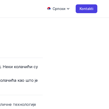
Српски
Kontakti
. Неки колачићи су
олачића као што је
сличне технологије