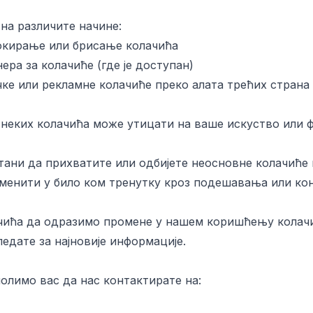
на различите начине:
окирање или брисање колачића
ра за колачиће (где је доступан)
чке или рекламне колачиће преко алата трећих страна
неких колачића може утицати на ваше искуство или ф
итани да прихватите или одбијете неосновне колачиће
менити у било ком тренутку кроз подешавања или ко
чића да одразимо промене у нашем коришћењу колачи
едате за најновије информације.
олимо вас да нас контактирате на: