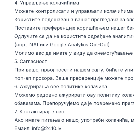
4. Управљање колачићима
Можете контролисати и управљати колачићима 
Користите подешавања вашег прегледача за бл
Поставите преференције коришћењем нашег бане
Одлучите се да не користите одређене аналити
(нпр.,
NAI
или
Google Analytics Opt-Out
)
Молимо вас да имате у виду да онемогућавање 
5. Сагласност
При вашој првој посети нашем сајту, бићете уп
поп-ап прозора. Ваше преференције можете про
6. Ажурирања ове политике колачића
Можемо редовно ажурирати ову политику кола
обавезама. Препоручујемо да је повремено прегл
7. Контактирајте нас
Ако имате питања о нашој употреби колачића, м
Емаил:
info@2410.lv