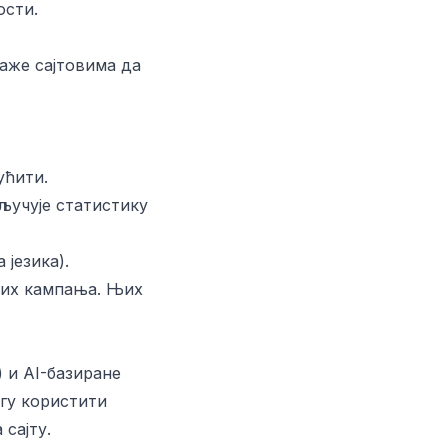
ости.
маже сајтовима да
ућити.
ључује статистику
језика).
ших кампања. Њих
 и AI-базиране
огу користити
сајту.