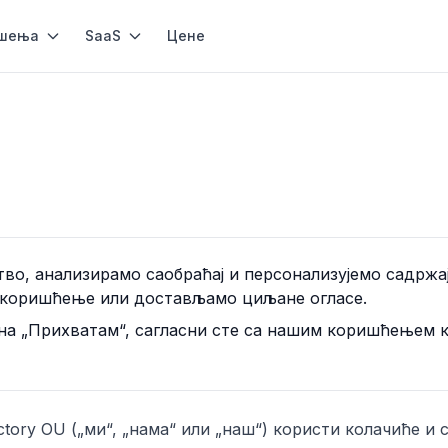
шења
SaaS
Цене
о, анализирамо саобраћај и персонализујемо садржај
 коришћење или достављамо циљане огласе.
на „Прихватам“, сагласни сте са нашим коришћењем к
ctory OU
(„ми“, „нама“ или „наш“) користи колачиће и 