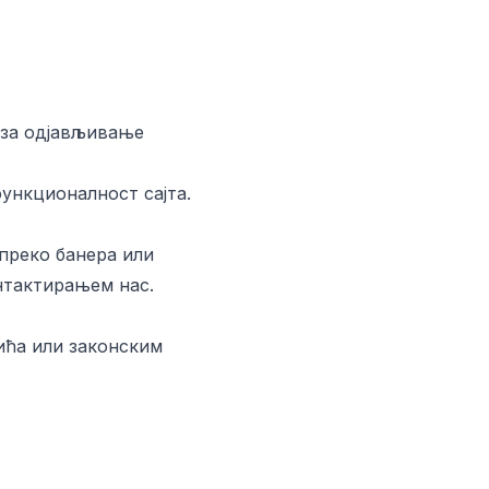
 за одјављивање
ункционалност сајта.
 преко банера или
нтактирањем нас.
ћа или законским