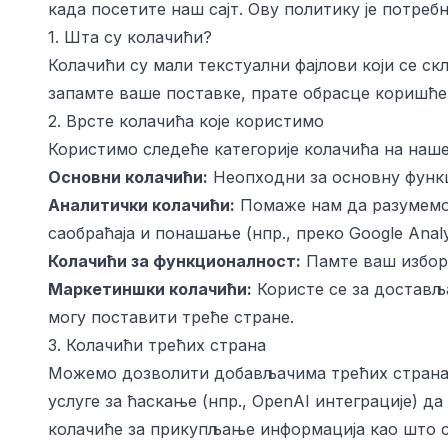
када посетите наш сајт. Ову политику је потре
1. Шта су колачићи?
Колачићи су мали текстуални фајлови који се ск
запамте ваше поставке, прате обрасце коришћ
2. Врсте колачића које користимо
Користимо следеће категорије колачића на наше
Основни колачићи:
Неопходни за основну функци
Аналитички колачићи:
Помаже нам да разумемо 
саобраћаја и понашање (нпр., преко Google Analyt
osti
Колачићи за функционалност:
Памте ваш избор 
Маркетиншки колачићи:
Користе се за достављ
могу поставити треће стране.
3. Колачићи трећих страна
Можемо дозволити добављачима трећих страна, ка
услуге за ћаскање (нпр., OpenAI интеграције) д
колачиће за прикупљање информација као што су 