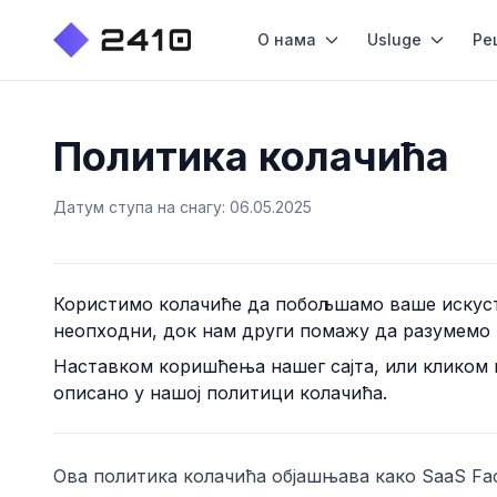
О нама
Usluge
Ре
Политика колачића
Датум ступа на снагу: 06.05.2025
Користимо колачиће да побољшамо ваше искуств
неопходни, док нам други помажу да разумемо
Наставком коришћења нашег сајта, или кликом 
описано у нашој политици колачића.
Ова политика колачића објашњава како
SaaS Fa