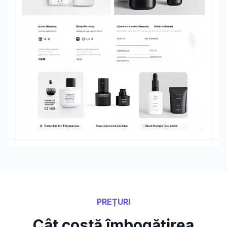
PREȚURI
Cât costă îmbogățirea