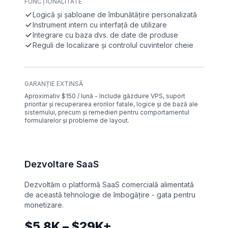
FUNCȚIONALITATE
Logică și șabloane de îmbunătățire personalizată
Instrument intern cu interfață de utilizare
Integrare cu baza dvs. de date de produse
Reguli de localizare și controlul cuvintelor cheie
GARANȚIE EXTINSĂ
Aproximativ $150 / lună - Include găzduire VPS, suport
prioritar și recuperarea erorilor fatale, logice și de bază ale
sistemului, precum și remedieri pentru comportamentul
formularelor și probleme de layout.
Dezvoltare SaaS
Dezvoltăm o platformă SaaS comercială alimentată
de această tehnologie de îmbogățire - gata pentru
monetizare.
$5.8K – $29K+