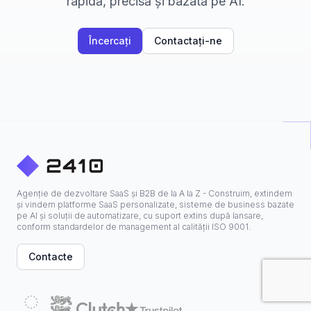
rapidă, precisă și bazată pe AI.
Încercați
Contactați-ne
Agenție de dezvoltare SaaS și B2B de la A la Z - Construim, extindem
și vindem platforme SaaS personalizate, sisteme de business bazate
pe AI și soluții de automatizare, cu suport extins după lansare,
conform standardelor de management al calității ISO 9001.
Contacte