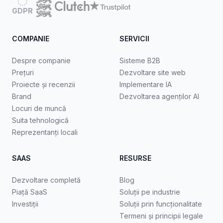
GDPR
COMPANIE
SERVICII
Despre companie
Sisteme B2B
Prețuri
Dezvoltare site web
Proiecte și recenzii
Implementare IA
Brand
Dezvoltarea agenților AI
Locuri de muncă
Suita tehnologică
Reprezentanți locali
SAAS
RESURSE
Dezvoltare completă
Blog
Piață SaaS
Soluții pe industrie
Investiții
Soluții prin funcționalitate
Termeni și principii legale