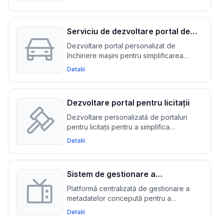
globală a publicului prin traduceri și
adaptări precise
Serviciu de dezvoltare portal de
închiriere mașini
Dezvoltare portal personalizat de
închiriere mașini pentru simplificarea
rezervărilor, gestionarea parcului și a
Detalii
proceselor de plată, optimizând
operațiunile și maximizând veniturile
Dezvoltare portal pentru licitații
Dezvoltare personalizată de portaluri
pentru licitații pentru a simplifica
gestionarea licitațiilor și a îmbunătăți
Detalii
operațiunile de afaceri
Sistem de gestionare a
metadatelor TV
Platformă centralizată de gestionare a
metadatelor concepută pentru a
îmbunătăți eficiența și a optimiza
Detalii
programarea conținutului pentru