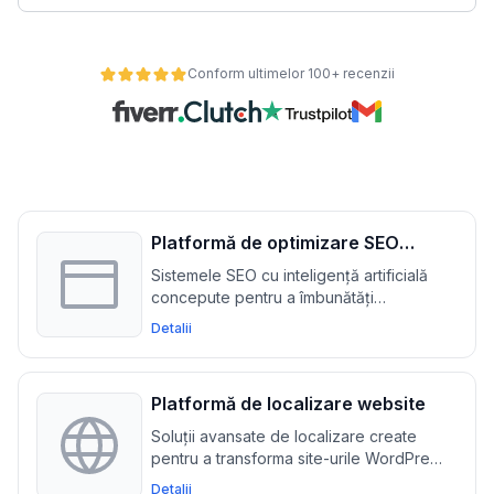
Conform ultimelor 100+ recenzii
Platformă de optimizare SEO
pentru WordPress și
Sistemele SEO cu inteligență artificială
WooCommerce
concepute pentru a îmbunătăți
vizibilitatea și a crește traficul organic
Detalii
pentru site-urile WordPress și
WooCommerce
Platformă de localizare website
Soluții avansate de localizare create
pentru a transforma site-urile WordPress
și WooCommerce, facilitând implicarea
Detalii