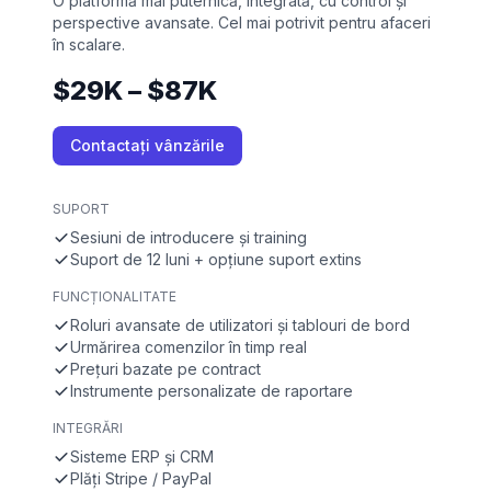
O platformă mai puternică, integrată, cu control și
perspective avansate. Cel mai potrivit pentru afaceri
în scalare.
$29K – $87K
Contactați vânzările
SUPORT
Sesiuni de introducere și training
Suport de 12 luni + opțiune suport extins
FUNCȚIONALITATE
Roluri avansate de utilizatori și tablouri de bord
Urmărirea comenzilor în timp real
Prețuri bazate pe contract
Instrumente personalizate de raportare
INTEGRĂRI
Sisteme ERP și CRM
Plăți Stripe / PayPal