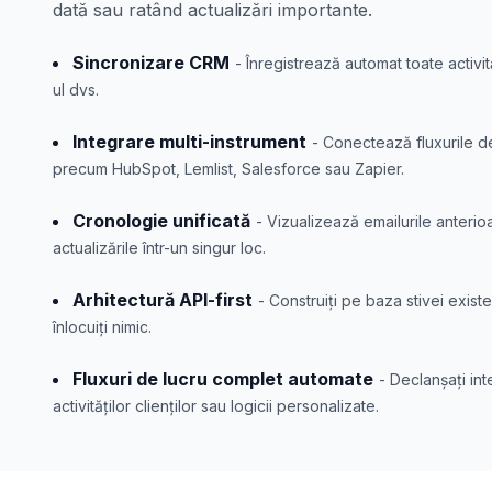
dată sau ratând actualizări importante.
Sincronizare CRM
- Înregistrează automat toate activi
ul dvs.
Integrare multi-instrument
- Conectează fluxurile de
precum HubSpot, Lemlist, Salesforce sau Zapier.
Cronologie unificată
- Vizualizează emailurile anterioa
actualizările într-un singur loc.
Arhitectură API-first
- Construiți pe baza stivei existe
înlocuiți nimic.
Fluxuri de lucru complet automate
- Declanșați int
activităților clienților sau logicii personalizate.