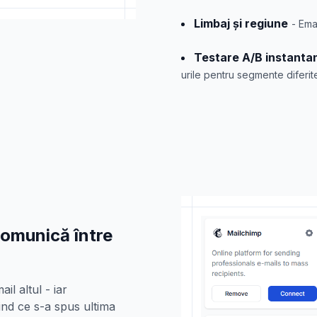
Limbaj și regiune
- Ema
Testare A/B instanta
urile pentru segmente diferit
comunică între
l altul - iar
cind ce s-a spus ultima