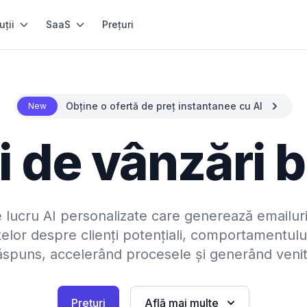
uții
SaaS
Prețuri
Obține o ofertă de preț instantanee cu AI
New
i de vânzări 
 lucru AI personalizate care generează emailuri
lor despre clienți potențiali, comportamentului
ăspuns, accelerând procesele și generând venitu
Prețuri
Află mai multe