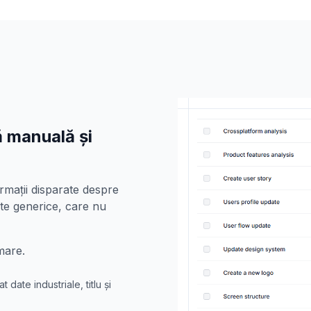
că manuală și
ormații disparate despre
ste generice, care nu
mare.
date industriale, titlu și