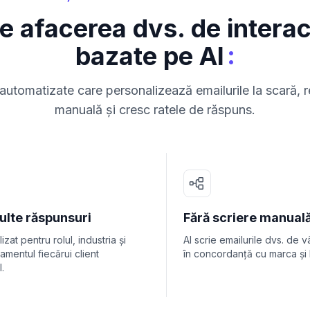
e afacerea dvs. de interac
:
bazate pe AI
i automatizate care personalizează emailurile la scară,
manuală și cresc ratele de răspuns.
ulte răspunsuri
Fără scriere manual
zat pentru rolul, industria și
AI scrie emailurile dvs. de v
mentul fiecărui client
în concordanță cu marca și l
.