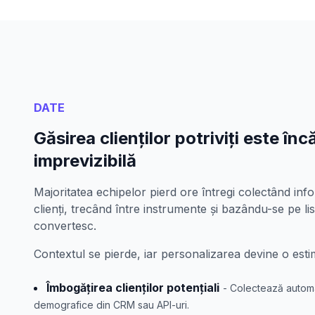
DATE
Găsirea clienților potriviți este în
imprevizibilă
Majoritatea echipelor pierd ore întregi colectând inf
clienți, trecând între instrumente și bazându-se pe li
convertesc.
Contextul se pierde, iar personalizarea devine o esti
Îmbogățirea clienților potențiali
- Colectează automat 
demografice din CRM sau API-uri.