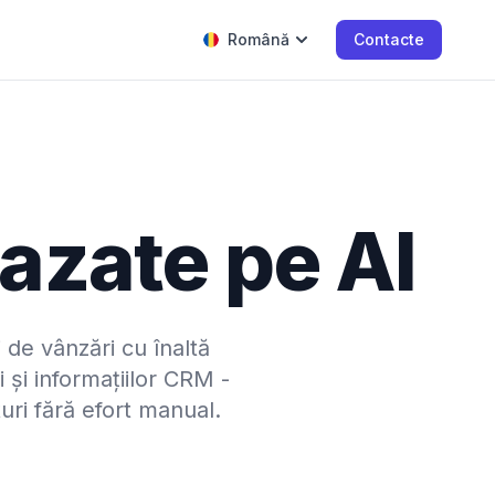
Română
Contacte
bazate pe AI
 de vânzări cu înaltă
 și informațiilor CRM -
ri fără efort manual.