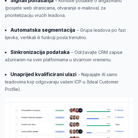
Signali ponašanja
– Koristite podatke o angažmanu
(posjete web stranicama, otvaranje e-mailova) za
prioritetizaciju vrućih leadova.
Automatska segmentacija
– Grupa leadova po fazi
lijevka, vertikali ili funkciji posla trenutno.
Sinkronizacija podataka
– Održavajte CRM zapise
ažuriranim na svim platformama u stvarnom vremenu.
Unaprijed kvalificirani ulazi
– Napajajte AI samo
leadovima koji odgovaraju vašem ICP-u (Ideal Customer
Profile).