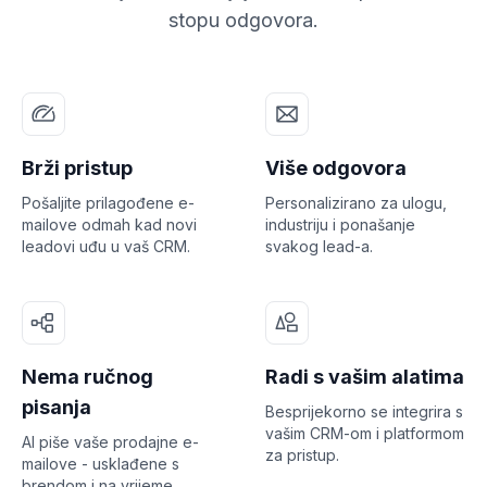
stopu odgovora.
Brži pristup
Više odgovora
Pošaljite prilagođene e-
Personalizirano za ulogu,
mailove odmah kad novi
industriju i ponašanje
leadovi uđu u vaš CRM.
svakog lead-a.
Nema ručnog
Radi s vašim alatima
pisanja
Besprijekorno se integrira s
vašim CRM-om i platformom
AI piše vaše prodajne e-
za pristup.
mailove - usklađene s
brendom i na vrijeme.