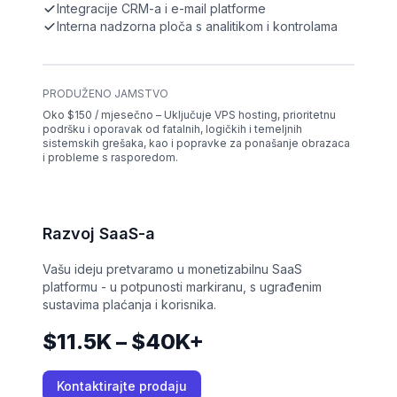
Integracije CRM-a i e-mail platforme
Interna nadzorna ploča s analitikom i kontrolama
PRODUŽENO JAMSTVO
Oko $150 / mjesečno – Uključuje VPS hosting, prioritetnu
podršku i oporavak od fatalnih, logičkih i temeljnih
sistemskih grešaka, kao i popravke za ponašanje obrazaca
i probleme s rasporedom.
Razvoj SaaS-a
Vašu ideju pretvaramo u monetizabilnu SaaS
platformu - u potpunosti markiranu, s ugrađenim
sustavima plaćanja i korisnika.
$11.5K – $40K+
Kontaktirajte prodaju