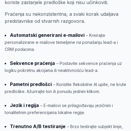
koriste zastarjele predloške koji nisu učinkoviti.
Praćenja su nekonzistentna, a svaki korak udaljava
predstavnike od stvarnih razgovora.
Automatski generirani e-mailovi
– Kreirajte
personalizirane e-mailove temeljene na ponašanju lead-a i
CRM podacima.
Sekvence praćenja
– Postavite sekvence praćenja uz
logiku pokretnu akcijama ili neaktivnošću lead-a.
Pametni predlošci
– Koristite fleksibilne AI upite, ne krute
predloške. Ažurirajte ton ili ponudu jednim klikom.
Jezik i regija
– E-mailovi se prilagođavaju jezičnim i
tonalitetnim preferencijama lokalne regije.
Trenutno A/B testiranje
– Brzo testirajte subjekt linije,