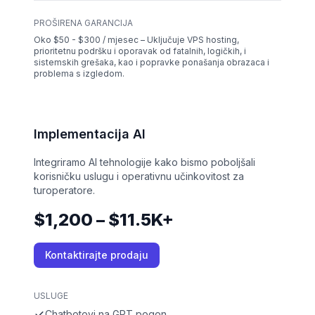
PROŠIRENA GARANCIJA
Oko $50 - $300 / mjesec – Uključuje VPS hosting,
prioritetnu podršku i oporavak od fatalnih, logičkih, i
sistemskih grešaka, kao i popravke ponašanja obrazaca i
problema s izgledom.
Implementacija AI
Integriramo AI tehnologije kako bismo poboljšali
korisničku uslugu i operativnu učinkovitost za
turoperatore.
$1,200 – $11.5K+
Kontaktirajte prodaju
USLUGE
Chatbotovi na GPT pogon