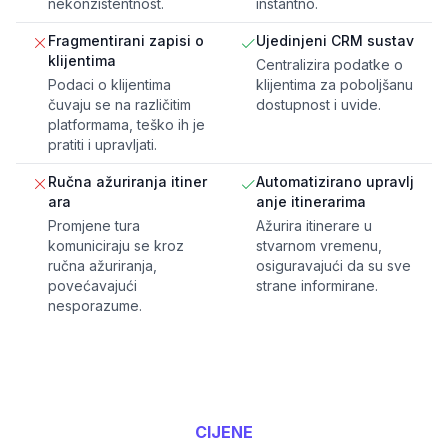
nekonzistentnost.
instantno.
Fragmentirani zapisi o
Ujedinjeni CRM sustav
klijentima
Centralizira podatke o
Podaci o klijentima
klijentima za poboljšanu
čuvaju se na različitim
dostupnost i uvide.
platformama, teško ih je
pratiti i upravljati.
Ručna ažuriranja itiner
Automatizirano upravlj
ara
anje itinerarima
Promjene tura
Ažurira itinerare u
komuniciraju se kroz
stvarnom vremenu,
ručna ažuriranja,
osiguravajući da su sve
povećavajući
strane informirane.
nesporazume.
CIJENE