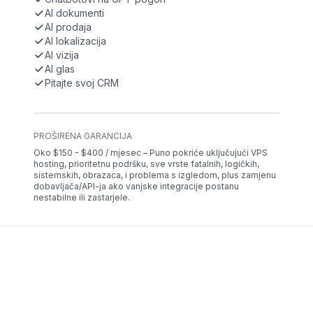
AI dokumenti
AI prodaja
AI lokalizacija
AI vizija
AI glas
Pitajte svoj CRM
PROŠIRENA GARANCIJA
Oko $150 - $400 / mjesec – Puno pokriće uključujući VPS
hosting, prioritetnu podršku, sve vrste fatalnih, logičkih,
sistemskih, obrazaca, i problema s izgledom, plus zamjenu
dobavljača/API-ja ako vanjske integracije postanu
nestabilne ili zastarjele.