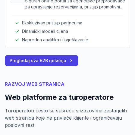
Siguran online portal za agencijske preprodavače
za upravljanje rezervacijama, pristup promotivnim
alatima i uvid u cijene određene za partnere.
Ekskluzivan pristup partnerima
Dinamički modeli cijena
Napredna analitika i izvještavanje
Pregledaj sva B2B rješenja
RAZVOJ WEB STRANICA
Web platforme za turoperatore
Turoperatori često se susreću s izazovima zastarjelih
web stranica koje ne privlače klijente i ograničavaju
poslovni rast.