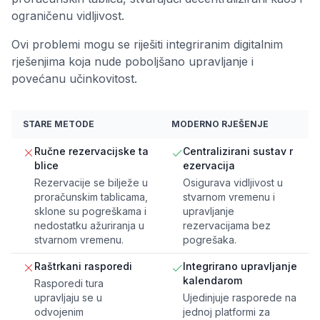
ograničenu vidljivost.
Ovi problemi mogu se riješiti integriranim digitalnim
rješenjima koja nude poboljšano upravljanje i
povećanu učinkovitost.
STARE METODE
MODERNO RJEŠENJE
Ručne rezervacijske ta
Centralizirani sustav r
blice
ezervacija
Rezervacije se bilježe u
Osigurava vidljivost u
proračunskim tablicama,
stvarnom vremenu i
sklone su pogreškama i
upravljanje
nedostatku ažuriranja u
rezervacijama bez
stvarnom vremenu.
pogrešaka.
Raštrkani rasporedi
Integrirano upravljanje
kalendarom
Rasporedi tura
upravljaju se u
Ujedinjuje rasporede na
odvojenim
jednoj platformi za