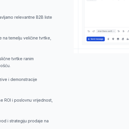
tavljamo relevantne B2B liste
e na temelju veličine tvrtke,
slične tvrtke ranim
nošću.
ive i demonstracije
e ROI i poslovnu vrijednost,
d i strategiju prodaje na