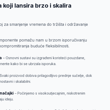
oji lansira brzo i skalira
oj za smanjenje vremena do tržišta i održavanje
omponente pomažu nam u brzom isporučivanju
ompromitiranja buduće fleksibilnosti.
a
– Osnovni sustavi su izgrađeni koristeći pouzdane,
ente kako bi se ubrzala isporuka.
 Svaki proizvod dobiva prilagodljivo prednje sučelje, dok
ostavni i skalabilni.
načajki
– Počinjemo s visokoutjecajnim, niskotrenim
ju ideju.