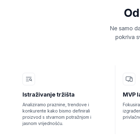
Od 
Ne samo da
pokriva s
Istraživanje tržišta
MVP l
Analiziramo praznine, trendove i
Fokusira
konkurente kako bismo definirali
izgrađen
proizvod s stvarnom potražnjom i
privlačn
jasnom vrijednošću.