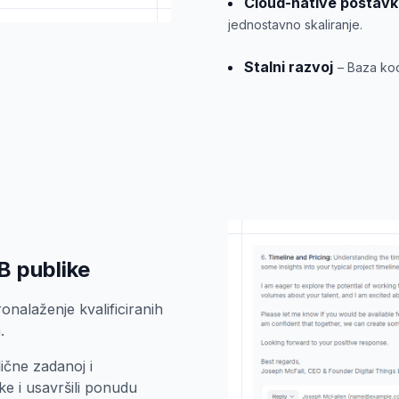
Cloud-native postav
jednostavno skaliranje.
Stalni razvoj
– Baza kod
B publike
nalaženje kvalificiranih
.
ične zadanoj i
ke i usavršili ponudu