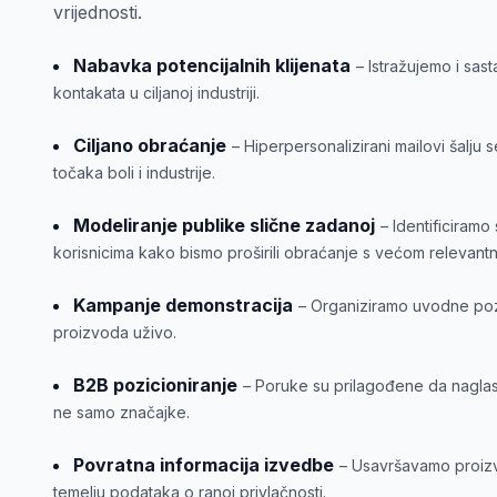
vrijednosti.
Nabavka potencijalnih klijenata
– Istražujemo i sas
kontakata u ciljanoj industriji.
Ciljano obraćanje
– Hiperpersonalizirani mailovi šalju s
točaka boli i industrije.
Modeliranje publike slične zadanoj
– Identificiramo 
korisnicima kako bismo proširili obraćanje s većom relevant
Kampanje demonstracija
– Organiziramo uvodne poz
proizvoda uživo.
B2B pozicioniranje
– Poruke su prilagođene da naglas
ne samo značajke.
Povratna informacija izvedbe
– Usavršavamo proizvo
temelju podataka o ranoj privlačnosti.