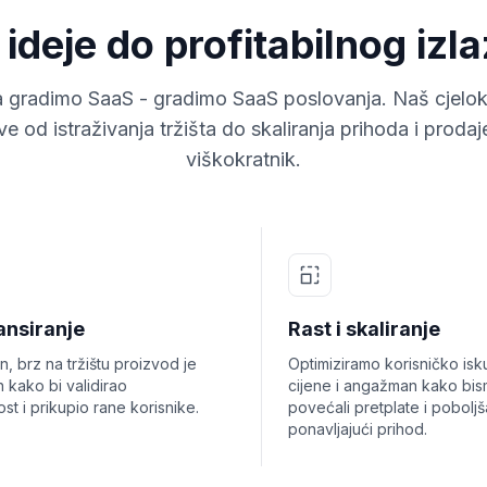
ideje do profitabilnog izl
 gradimo SaaS - gradimo SaaS poslovanja. Naš cjelok
ve od istraživanja tržišta do skaliranja prihoda i prodaj
viškokratnik.
ansiranje
Rast i skaliranje
n, brz na tržištu proizvod je
Optimiziramo korisničko isk
 kako bi validirao
cijene i angažman kako bi
ost i prikupio rane korisnike.
povećali pretplate i poboljša
ponavljajući prihod.