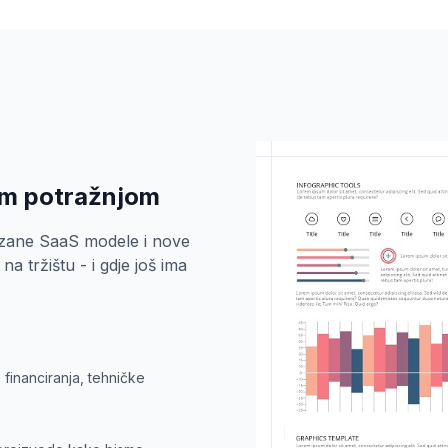
om potražnjom
azane SaaS modele i nove
na tržištu - i gdje još ima
financiranja, tehničke