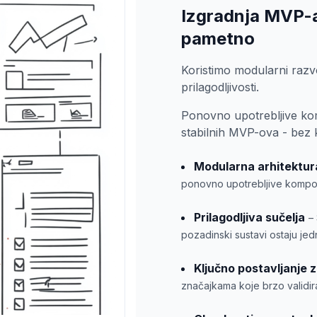
Izgradnja MVP-a k
pametno
Koristimo modularni razv
prilagodljivosti.
Ponovno upotrebljive k
stabilnih MVP-ova - bez k
Modularna arhitektur
ponovno upotrebljive kompon
Prilagodljiva sučelja
–
pozadinski sustavi ostaju jedn
Ključno postavljanje z
značajkama koje brzo validira