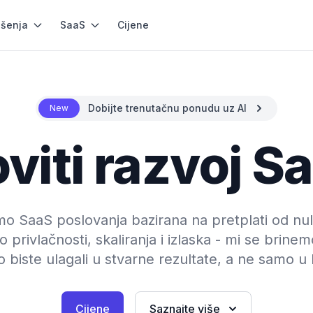
ešenja
SaaS
Cijene
Dobijte trenutačnu ponudu uz AI
New
oviti razvoj S
amo SaaS poslovanja bazirana na pretplati od nu
o privlačnosti, skaliranja i izlaska - mi se brine
 biste ulagali u stvarne rezultate, a ne samo u
Cijene
Saznajte više