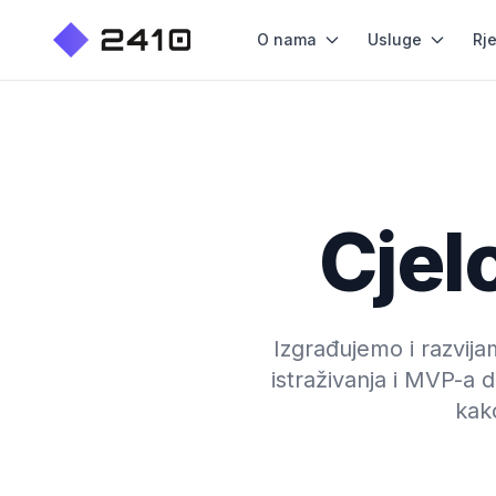
O nama
Usluge
Rj
Cjel
Izgrađujemo i razvij
istraživanja i MVP-a d
kako