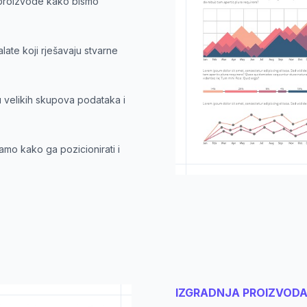
 proizvode kako bismo
ate koji rješavaju stvarne
u velikih skupova podataka i
amo kako ga pozicionirati i
IZGRADNJA PROIZVOD