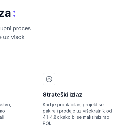
:
aza
upni proces
e uz visok
Strateški izlaz
ustvo,
Kad je profitabilan, projekt se
smo
pakira i prodaje uz višekratnik od
li
4.1–4.8x kako bi se maksimizirao
ROI.