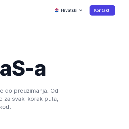
Hrvatski
Kontakti
aaS-a
le do preuzimanja. Od
mo za svaki korak puta,
 kod.