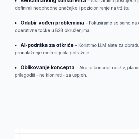
Benchmarking konkurenta
– Analiziramo postojeće
definirali neophodne značajke i pozicioniranje na tržištu.
Odabir vođen problemima
– Fokusiramo se samo na al
operativne točke u B2B okruženjima.
AI-podrška za otkriće
– Koristimo LLM alate za obrad
pronalaženje ranih signala potražnje.
Oblikovanje koncepta
– Ako je koncept održiv, planir
prilagoditi - ne klonirati - za uspjeh.