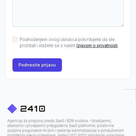
Podnošenjem ovog obrasca potvrđujete da ste
pročitali i slažete se s našim
Izjavom o privatnosti
.
Podnesite prijavu
Agencija za potpunu izradu SaaS i B2B sustava - Izrađujemo,
skaliramo i prodajemo prilagođene SaaS platforme, poslovne
sustave pogonjene AI-jem i rješenja automatizacije s produženom
podrškom nakon pokretanja, prateći ISO 9001 standarde upravljanja