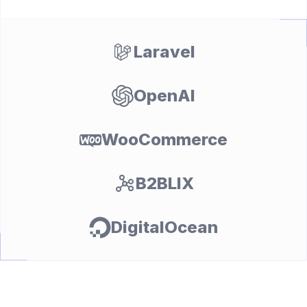
Laravel
OpenAI
WooCommerce
osti
B2BLIX
DigitalOcean