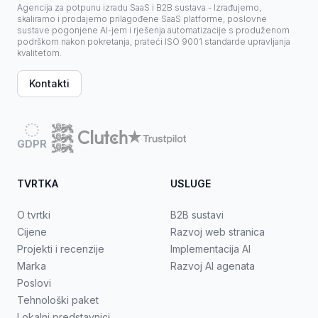
Agencija za potpunu izradu SaaS i B2B sustava - Izrađujemo,
skaliramo i prodajemo prilagođene SaaS platforme, poslovne
sustave pogonjene AI-jem i rješenja automatizacije s produženom
podrškom nakon pokretanja, prateći ISO 9001 standarde upravljanja
kvalitetom.
Kontakti
GDPR
TVRTKA
USLUGE
O tvrtki
B2B sustavi
Cijene
Razvoj web stranica
Projekti i recenzije
Implementacija AI
Marka
Razvoj AI agenata
Poslovi
Tehnološki paket
Lokalni predstavnici