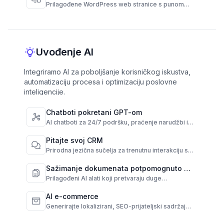
Prilagođene WordPress web stranice s punom
kontrolom i visokim performansama.
Uvođenje AI
Integriramo AI za poboljšanje korisničkog iskustva,
automatizaciju procesa i optimizaciju poslovne
inteligencije.
Chatboti pokretani GPT-om
AI chatboti za 24/7 podršku, praćenje narudžbi i
česta pitanja preko kanala.
Pitajte svoj CRM
Prirodna jezična sučelja za trenutnu interakciju s
vašim CRM-om.
Sažimanje dokumenata potpomognuto AI-
om
Prilagođeni AI alati koji pretvaraju duge
dokumente u brze, jasne sažetke.
AI e-commerce
Generirajte lokalizirani, SEO-prijateljski sadržaj
proizvoda iz sirovih podataka.