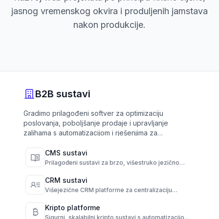
jasnog vremenskog okvira i produljenih jamstava
nakon produkcije.
B2B sustavi
Gradimo prilagođeni softver za optimizaciju
poslovanja, poboljšanje prodaje i upravljanje
zalihama s automatizacijom i rješenjima za
samoposluživanje.
CMS sustavi
Prilagođeni sustavi za brzo, višestruko jezično
izdavanje i punu kontrolu nad sadržajem.
CRM sustavi
Višejezične CRM platforme za centralizaciju
komunikacije i automatizaciju angažmana sa
klijentima.
Kripto platforme
Sigurni, skalabilni kripto sustavi s automatizacijom