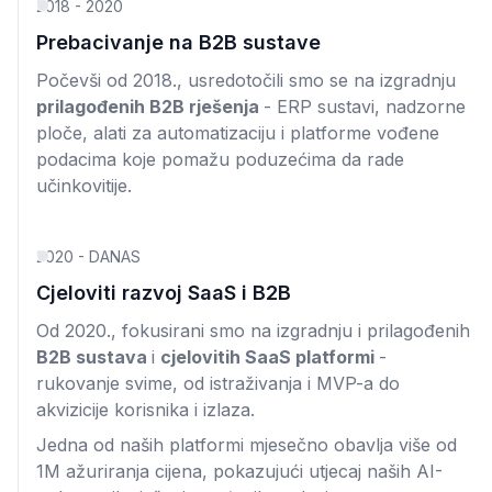
2018 - 2020
Prebacivanje na B2B sustave
Počevši od 2018., usredotočili smo se na izgradnju
prilagođenih B2B rješenja
- ERP sustavi, nadzorne
ploče, alati za automatizaciju i platforme vođene
podacima koje pomažu poduzećima da rade
učinkovitije.
2020 - DANAS
Cjeloviti razvoj SaaS i B2B
Od 2020., fokusirani smo na izgradnju i prilagođenih
B2B sustava
i
cjelovitih SaaS platformi
-
rukovanje svime, od istraživanja i MVP-a do
akvizicije korisnika i izlaza.
Jedna od naših platformi mjesečno obavlja više od
1M ažuriranja cijena, pokazujući utjecaj naših AI-