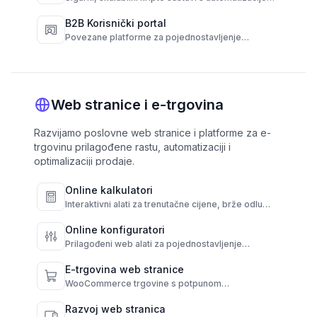
novčanika, transakcija i usklađenosti.
B2B Korisnički portal
Povezane platforme za pojednostavljenje
tijekova rada s dobavljačima, kupcima, i
operacijama.
Web stranice i e-trgovina
Razvijamo poslovne web stranice i platforme za e-
trgovinu prilagođene rastu, automatizaciji i
optimalizaciji prodaje.
Online kalkulatori
Interaktivni alati za trenutačne cijene, brže odluke
i veće konverzije.
Online konfiguratori
Prilagođeni web alati za pojednostavljenje
odabira i automatizaciju rezultata.
E-trgovina web stranice
WooCommerce trgovine s potpunom
funkcionalnošću i administrativnom kontrolom.
Razvoj web stranica