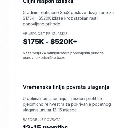
Ciljni raspon izlaska
Gradimo realistične SaaS poslove dizajnirane za
$175K – $520K izlaze kroz stabilan rast i
ponovljene prihode.
VRIJEDNOST PRI IZLASKU
$175K - $520K+
Na temelju x4 multiplikatora ponovljenih prihoda i
osnovne korisničke baze.
Vremenska linija povrata ulaganja
U optimalnom scenariju, mjesečni profit se
djelomično reinvestira za pokrivanje početnog
ulaganja unutar 12–15 mjeseci.
RAZDOBLJE POVRATA
12-15 months