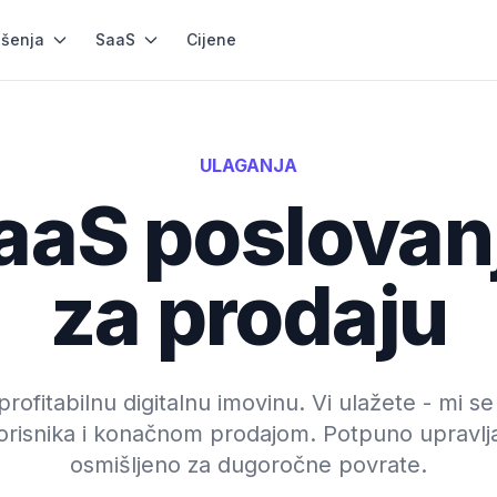
ešenja
SaaS
Cijene
ULAGANJA
SaaS poslova
za prodaju
rofitabilnu digitalnu imovinu. Vi ulažete - mi s
orisnika i konačnom prodajom. Potpuno upravlja
osmišljeno za dugoročne povrate.