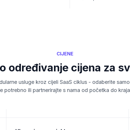
CIJENE
no određivanje cijena za s
larne usluge kroz cijeli SaaS ciklus - odaberite sam
je potrebno ili partnerirajte s nama od početka do kraja