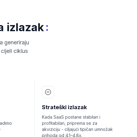
:
 izlazak
 generiraju
ijeli ciklus
Strateški izlazak
Kada SaaS postane stabilan i
radimo
profitabilan, priprema se za
e
akviziciju - ciljajući tipičan umnožak
prihoda od 4.1–4.8x.