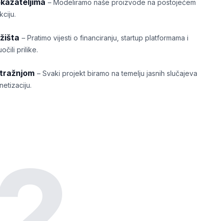
okazateljima
– Modeliramo naše proizvode na postojećem
ciju.
žišta
– Pratimo vijesti o financiranju, startup platformama i
čili prilike.
otražnjom
– Svaki projekt biramo na temelju jasnih slučajeva
netizaciju.
2.