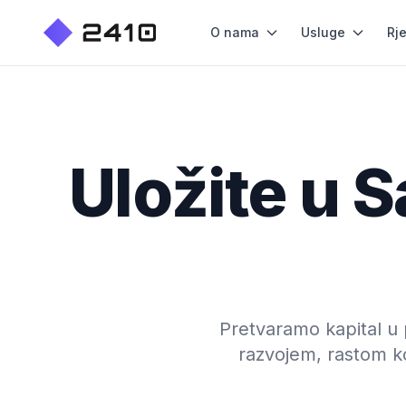
O nama
Usluge
Rj
Uložite u 
Pretvaramo kapital u p
razvojem, rastom k