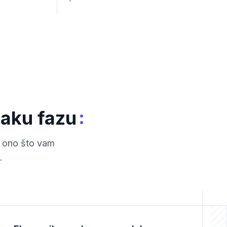
:
vaku fazu
o ono što vam
.