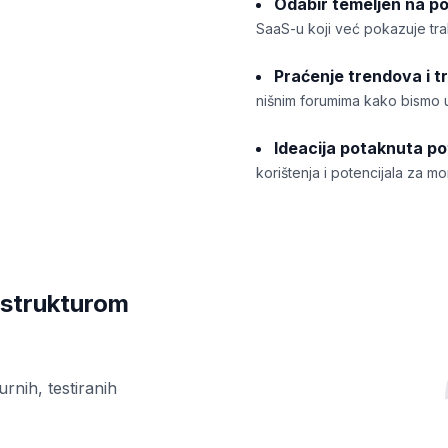
Odabir temeljen na p
SaaS-u koji već pokazuje trak
Praćenje trendova i tr
nišnim forumima kako bismo uo
Ideacija potaknuta p
korištenja i potencijala za mo
astrukturom
urnih, testiranih