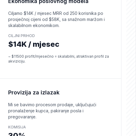
Ekonomika poslovnog modela
Ciljamo $14K / mjesec MRR od 250 korisnika po
prosječnoj cijeni od $58K, sa snažnom maržom i
skalabilnom ekonomikom.
CILJNI PRIHOD
$14K / mjesec
~ $11500 profit/mjesečno = skalabilni, atraktivan profil za
akviziciju.
Provizija za izlazak
Mi se bavimo procesom prodaje, uključujući
pronalaženje kupca, pakiranje posla i
pregovaranje.
KOMISIJA
30%