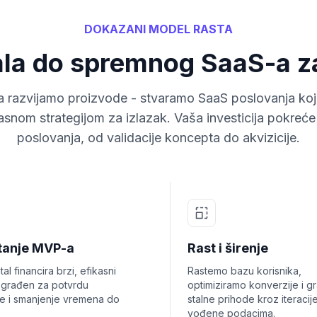
DOKAZANI MODEL RASTA
ala do spremnog SaaS-a za
 razvijamo proizvode - stvaramo SaaS poslovanja koja
asnom strategijom za izlazak. Vaša investicija pokreće c
poslovanja, od validacije koncepta do akvizicije.
tanje MVP-a
Rast i širenje
al financira brzi, efikasni
Rastemo bazu korisnika,
zgrađen za potvrdu
optimiziramo konverzije i g
je i smanjenje vremena do
stalne prihode kroz iteracij
vođene podacima.