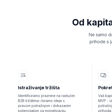
Od kapit
Ne samo da
prihode s j
Istraživanje tržišta
Pokre
Identificiramo praznine na rastućim
Vaš kapit
B2B tržištima i biramo ideje s
MVP - i
pravom potražnjom i dokazanim
potražn
potencijalom za monetizaciju.
prihoda.