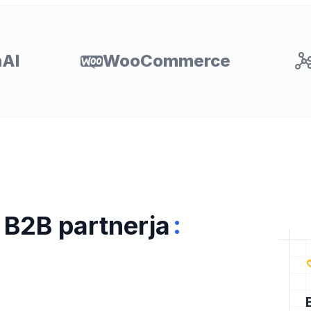
AI
WooCommerce
:
 B2B partnerja