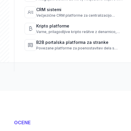
popoln nadzor nad vsebino.
CRM sistemi
Večjezične CRM platforme za centralizacijo
komunikacije in avtomatizacijo dela s strankami.
Kripto platforme
Varne, prilagodljive kripto rešitve z denarnico,
transakcijami in avtomatizacijo skladnosti.
B2B portalska platforma za stranke
Povezane platforme za poenostavitev dela s
ponudniki, strankami in poslovnimi procesi.
OCENE