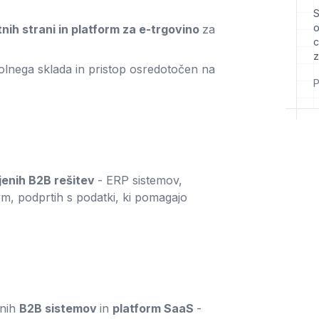
S
o
tnih strani in platform za e-trgovino
za
c
z
polnega sklada in pristop osredotočen na
P
jenih B2B rešitev
- ERP sistemov,
orm, podprtih s podatki, ki pomagajo
enih
B2B sistemov
in
platform SaaS
-