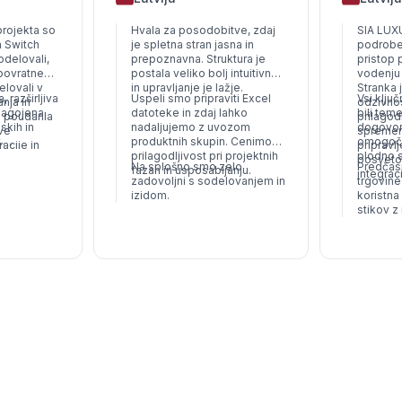
rojekta so
Hvala za posodobitve, zdaj
SIA LUXU
a Switch
je spletna stran jasna in
podroben
odelovali,
prepoznavna. Struktura je
pristop 
povratne
postala veliko bolj intuitivna,
vodenju 
elovali v
in upravljanje je lažje.
Stranka 
, razširljiva
Uspeli smo pripraviti Excel
Vsi ključ
anja in
odzivnos
ilagojena
datoteke in zdaj lahko
bili teme
e poudarila
prilagod
skih in
nadaljujemo z uvozom
dogovorj
ve
spremem
.
produktnih skupin. Cenimo
omogočil
acije in
pripravl
obitve,
prilagodljivost pri projektnih
plodno 
rabniškega
posvetov
Na splošno smo zelo
Predčas
in
fazah in usposabljanju.
integraci
zadovoljni s sodelovanjem in
trgovine
istema 2410
izidom.
koristna
, kar
stikov z
 nadaljnjega