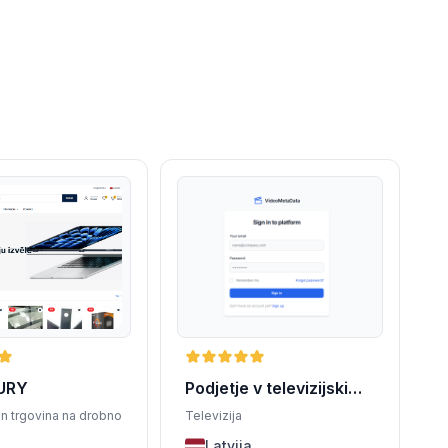
URY
Podjetje v televizijski
industriji, Latvija
in trgovina na drobno
Televizija
Latvija