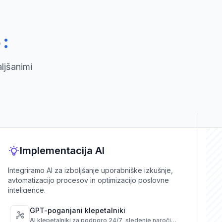
:
o
aljšanimi
Implementacija AI
Integriramo AI za izboljšanje uporabniške izkušnje,
avtomatizacijo procesov in optimizacijo poslovne
inteligence.
GPT-poganjani klepetalniki
AI klepetalniki za podporo 24/7, sledenje naročil