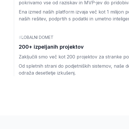
pokrivamo vse od raziskav in MVP-jev do pridobiv
Ena izmed naših platform izvaja več kot 1 milijon
naših rešitev, podprtih s podatki in umetno intelige
GLOBALNI DOMET
200+ izpeljanih projektov
Zaključili smo več kot 200 projektov za stranke po v
Od spletnih strani do podjetniških sistemov, naše
odraža desetletje izkušenj.