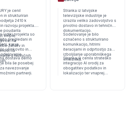
RY je cenil
Stranka iz latvijske
 in strukturiran
televizijske industrije je
podjetja 2410 k
izrazila veliko zadovoljstvo s
in razvoju projekta.
prvotno dostavo in tehnično
je poudarila
dokumentacijo.
ni vidiki projekta so
Sodelovanje je bilo
t ekipe,
ljito pregledani in
označeno s strukturirano
ljivost na
eni, kar je
komunikacijo, hitrimi
be zahtev in
o učinkovito in
iteracijami in odprtostjo za
jenost na
sodelovanje.
izboljšanje uporabniškega
anje o tehničnih
na dostava demo
Stranka je cenila strateško
vmesnika.
jah.
 je bila še posebej
integracijo AI orodij za
 za navezovanje
obogatitev podatkov in
 možnimi partnerji.
lokalizacijo ter vnaprej
odobrila celotno plačilo za
projekt - znak zaupanja v
strokovnost in usmeritev
podjetja 2410.