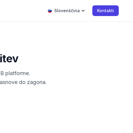
Slovenščina
Kontakti
itev
2B platforme.
 zasnove do zagona.