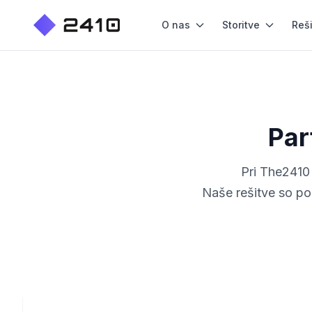
O nas
Storitve
Reš
Par
Pri The2410 
Naše rešitve so po