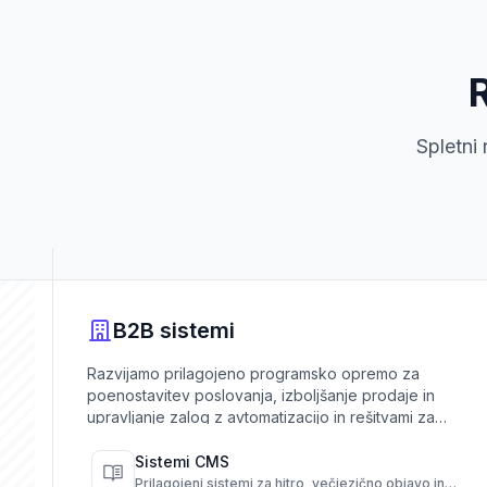
Spletni 
B2B sistemi
Razvijamo prilagojeno programsko opremo za
poenostavitev poslovanja, izboljšanje prodaje in
upravljanje zalog z avtomatizacijo in rešitvami za
samopostrežbo.
Sistemi CMS
Prilagojeni sistemi za hitro, večjezično objavo in