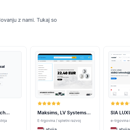
lovanju z nami. Tukaj so
tch
Maksims, LV Systems
SIA LUX
SIA
trija
E-trgovina / spletni razvoj
e-trgovina 
Latvija
Latvija