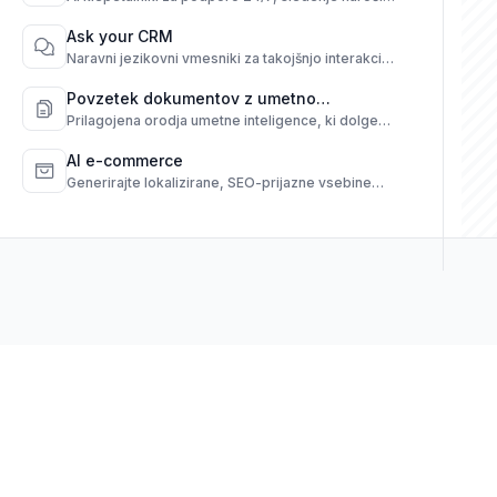
in pogosta vprašanja prek kanalov.
Ask your CRM
Naravni jezikovni vmesniki za takojšnjo interakcijo
z vašim CRM.
Povzetek dokumentov z umetno
inteligenco
Prilagojena orodja umetne inteligence, ki dolge
dokumente pretvorijo v hitre, jasne povzetke.
AI e-commerce
Generirajte lokalizirane, SEO-prijazne vsebine
izdelkov iz surovih podatkov.