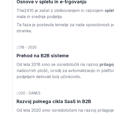
Osnove v spletu in e-trgovanju
The2410 je začel z oblikovanjem in razvojem
sple
mala in srednja podjetja.
Ta faza je postavila temelje za naše sposobnosti 
stranke.
2018 - 2020
Prehod na B2B sisteme
Od leta 2018 smo se osredotočili na razvoj
prilago
nadzornih plošč, orodij za avtomatizacijo in platf
podjetjem delovati bolj učinkovito.
2020 - DANES
Razvoj polnega cikla SaaS in B2B
Od leta 2020 smo osredotočeni na razvoj prilagoj