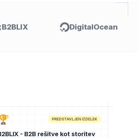
B2BLIX
DigitalOcean
🏆
PREDSTAVLJEN IZDELEK
B2BLIX - B2B rešitve kot storitev