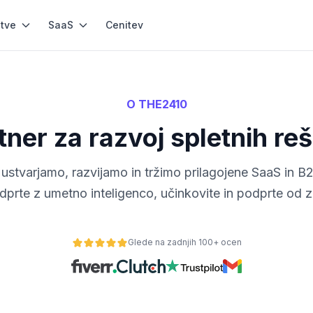
itve
SaaS
Cenitev
O THE2410
tner za razvoj spletnih reš
ustvarjamo, razvijamo in tržimo prilagojene SaaS in B
dprte z umetno inteligenco, učinkovite in podprte od
Glede na zadnjih 100+ ocen