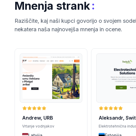
:
Mnenja strank
Raziščite, kaj naši kupci govorijo o svojem sode
nekatera naša najnovejša mnenja in ocene.
Andrew, URB
Aleksandr, Swi
Electric OÜ
Vrtanje vodnjakov
Elektrotehnična indus
Latvija
Estonija