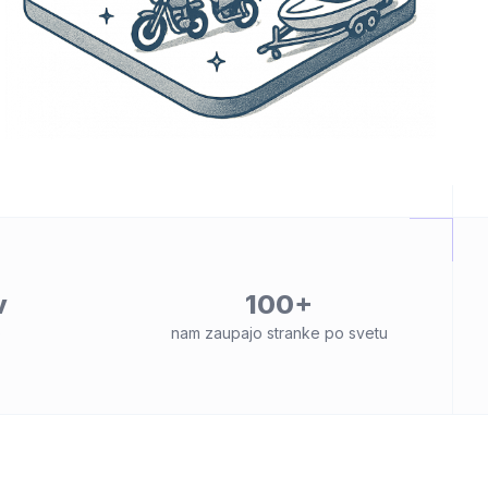
v
100+
o
nam zaupajo stranke po svetu