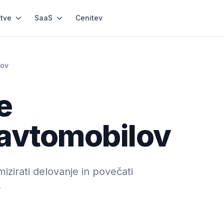
itve
SaaS
Cenitev
lov
e
 avtomobilov
irati delovanje in povečati
.