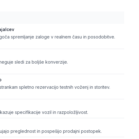
ajalcev
ogoča spremljanje zaloge v realnem času in posodobitve.
neguje sledi za boljše konverzije.
o
rankam spletno rezervacijo testnih voženj in storitev.
ikazuje specifikacije vozil in razpoložljivost.
nujajo preglednost in pospešijo prodajni postopek.