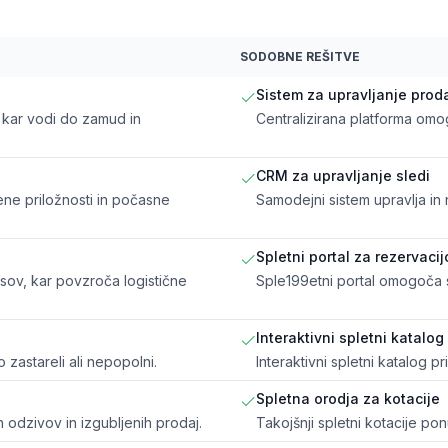
SODOBNE REŠITVE
Sistem za upravljanje prod
, kar vodi do zamud in
Centralizirana platforma om
CRM za upravljanje sledi
ne priložnosti in počasne
Samodejni sistem upravlja in 
Spletni portal za rezervacij
isov, kar povzroča logistične
Sple199etni portal omogoča st
Interaktivni spletni katalog
 zastareli ali nepopolni.
Interaktivni spletni katalog pr
Spletna orodja za kotacije
 odzivov in izgubljenih prodaj.
Takojšnji spletni kotacije po