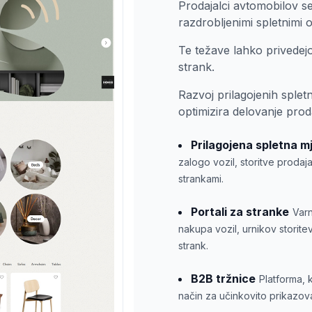
Prodajalci avtomobilov se
razdrobljenimi spletnimi o
Te težave lahko privedejo
strank.
Razvoj prilagojenih spletn
optimizira delovanje prod
Prilagojena spletna m
zalogo vozil, storitve prodaj
strankami.
Portali za stranke
Varn
nakupa vozil, urnikov storite
strank.
B2B tržnice
Platforma, 
način za učinkovito prikazova