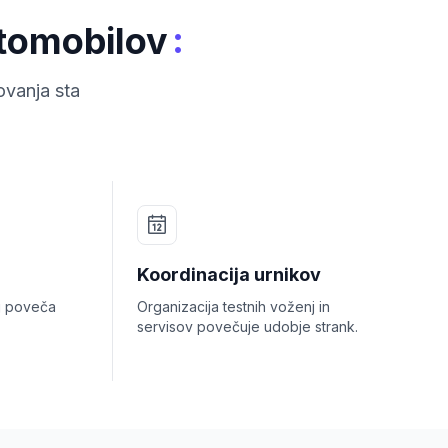
:
vtomobilov
ovanja sta
Koordinacija urnikov
ij poveča
Organizacija testnih voženj in
servisov povečuje udobje strank.