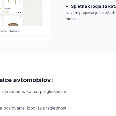
Spletna orodja za kot
vozil in prejemanje takojšnj
strank.
ikoval xtemos
:
jalce avtomobilov
ele sisteme, kot so preglednice in
a poslovanje, izboljša preglednost