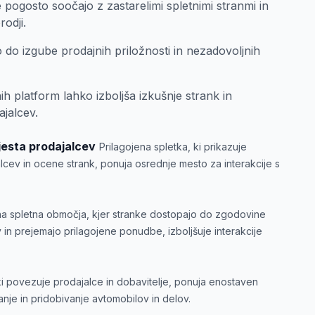
 pogosto soočajo z zastarelimi spletnimi stranmi in
rodji.
 do izgube prodajnih priložnosti in nezadovoljnih
ih platform lahko izboljša izkušnje strank in
ajalcev.
jesta prodajalcev
Prilagojena spletka, ki prikazuje
alcev in ocene strank, ponuja osrednje mesto za interakcije s
a spletna območja, kjer stranke dostopajo do zgodovine
v in prejemajo prilagojene ponudbe, izboljšuje interakcije
ki povezuje prodajalce in dobavitelje, ponuja enostaven
nje in pridobivanje avtomobilov in delov.