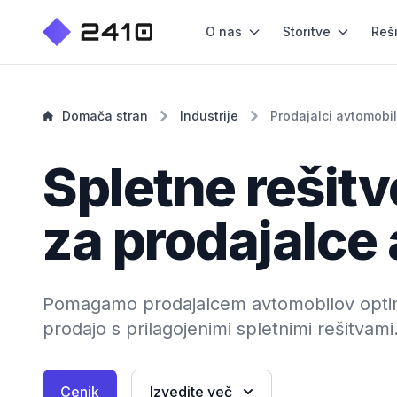
O nas
Storitve
Reš
Domača stran
Industrije
Prodajalci avtomobi
Spletne rešitv
za prodajalce
Pomagamo prodajalcem avtomobilov optimiz
prodajo s prilagojenimi spletnimi rešitvami
Cenik
Izvedite več