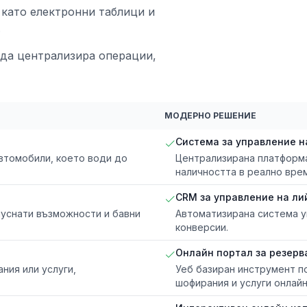
 като електронни таблици и
.
да централизира операции,
МОДЕРНО РЕШЕНИЕ
Система за управление н
втомобили, което води до
Централизирана платформа
наличността в реално вре
CRM за управление на ли
пуснати възможности и бавни
Автоматизирана система у
конверсии.
Онлайн портал за резерв
ния или услуги,
Уеб базиран инструмент п
шофирания и услуги онлайн