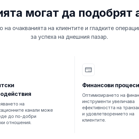
ията могат да подобрят
о на очакванията на клиентите и гладките операци
за успеха на днешния пазар.
нтски
Финансови процес
модействия
Оптимизирането на фина
инструменти увеличава
яването на
ефективността на транза
кационните канали може
и удовлетворението на
еде до по-добри
клиентите.
ки отношения.