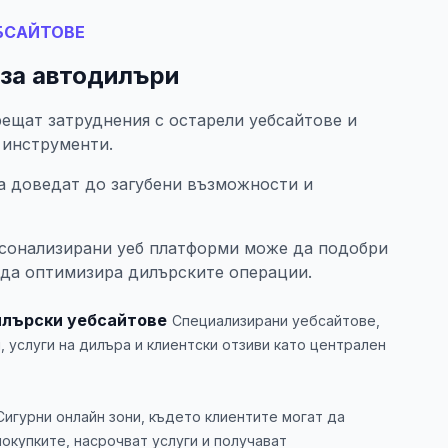
БСАЙТОВЕ
 за автодилъри
ещат затруднения с остарели уебсайтове и
 инструменти.
а доведат до загубени възможности и
рсонализирани уеб платформи може да подобри
 да оптимизира дилърските операции.
илърски уебсайтове
Специализирани уебсайтове,
, услуги на дилъра и клиентски отзиви като централен
Сигурни онлайн зони, където клиентите могат да
окупките, насрочват услуги и получават