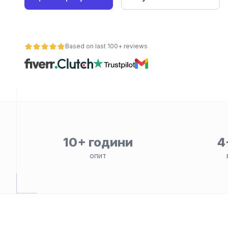
е
Based on last 100+ reviews
ност
10+ години
4
опит