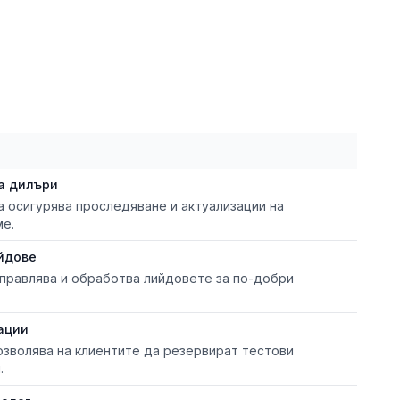
а дилъри
 осигурява проследяване и актуализации на
ме.
йдове
правлява и обработва лийдовете за по-добри
ации
озволява на клиентите да резервират тестови
.