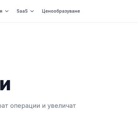
я
SaaS
Ценообразуване
ри
ат операции и увеличат