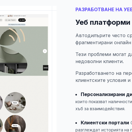
РАЗРАБОТВАНЕ НА УЕ
Уеб платформи
Автодилърите често ср
фрагментирани онлайн
Тези проблеми могат д
недоволни клиенти.
Разработването на пе
клиентските условия и
Персонализирани д
които показват наличности
хъб за взаимодействия.
Клиентски портали
разглеждат историята на п