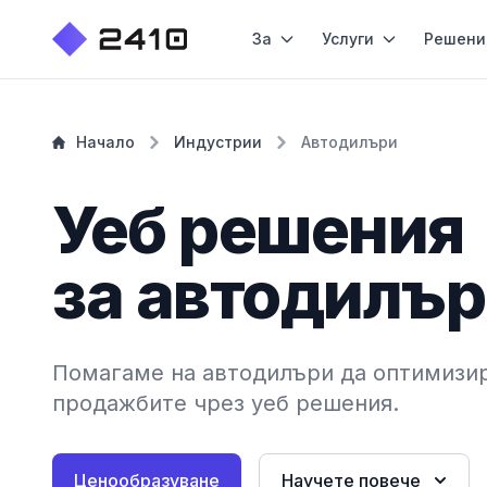
За
Услуги
Решени
Начало
Индустрии
Автодилъри
Уеб решения
за автодилъ
Помагаме на автодилъри да оптимизир
продажбите чрез уеб решения.
Ценообразуване
Научете повече