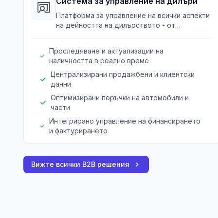
Система за управление на дилъри
Платформа за управление на всички аспекти
на дейността на дилърството - от
наличността до продажбите.
Проследяване и актуализации на
наличността в реално време
Централизирани продажбени и клиентски
данни
Оптимизирани поръчки на автомобили и
части
Интегрирано управление на финансирането
и фактурирането
Вижте всички B2B решения