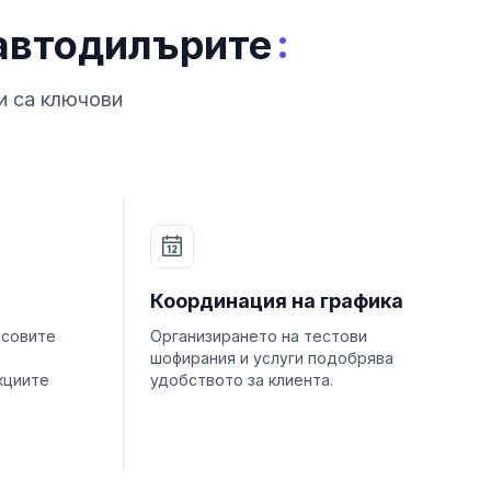
:
 автодилърите
и са ключови
и
Координация на графика
нсовите
Организирането на тестови
шофирания и услуги подобрява
кциите
удобството за клиента.