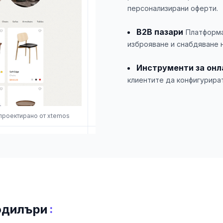
персонализирани оферти.
B2B пазари
Платформа
изброяване и снабдяване н
Инструменти за онл
клиентите да конфигурира
 проектирано от xtemos
:
одилъри