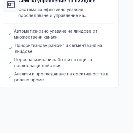
CRM за управление на лийдове
Система за ефективно улавяне,
проследяване и управление на
продажбените възможности.
Автоматизирано улавяне на лийдове от
множествени канали
Приоритизиран ранкинг и сегментация на
лийдове
Персонализирани работни потоци за
последващи действия
Анализи и проследяване на ефективността в
реално време