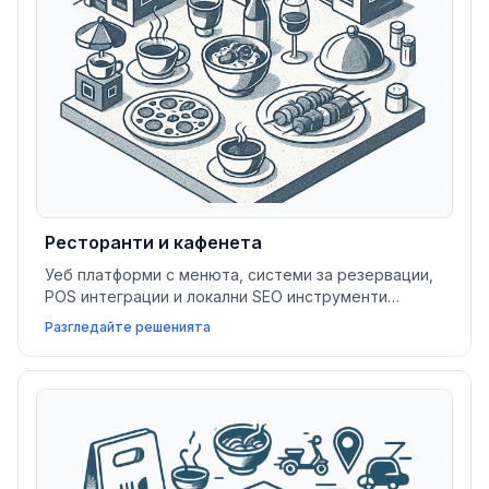
Ресторанти и кафенета
Уеб платформи с менюта, системи за резервации,
POS интеграции и локални SEO инструменти
помагат на ресторантите и кафенетата да
Разгледайте решенията
увеличават резервациите, оптимизират
обслужването и привличат повече гости.