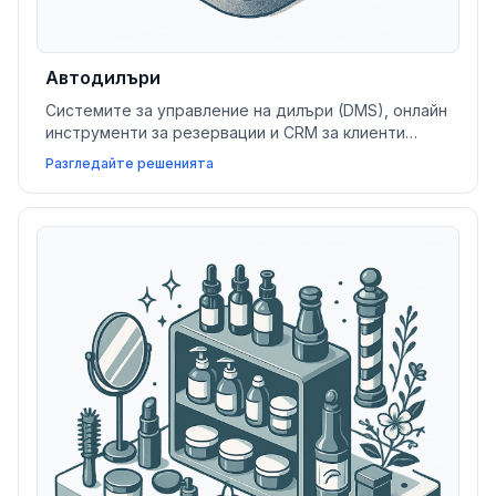
Автодилъри
Системите за управление на дилъри (DMS), онлайн
инструменти за резервации и CRM за клиенти
помагат на автодилърите да управляват
Разгледайте решенията
наличностите, оптимизират тестовите шофирания
и завършват повече сделки.