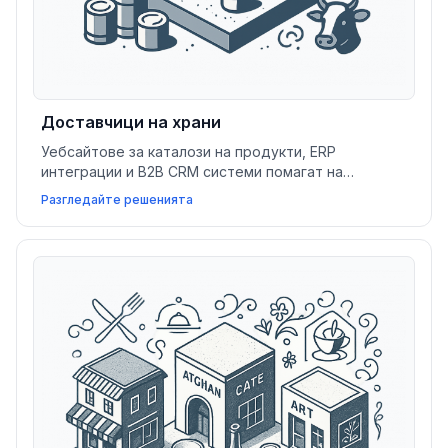
Доставчици на храни
Уебсайтове за каталози на продукти, ERP
интеграции и B2B CRM системи помагат на
производителите и доставчиците на храни да
Разгледайте решенията
управляват инвентара, обработват запитвания и
достигнат по-широки пазари ефективно.