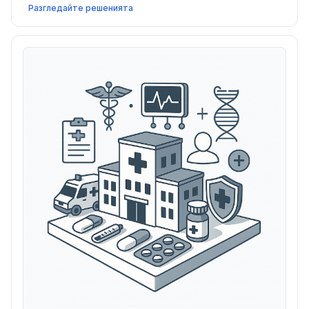
на консултанти в здравеопазването да изградят
Разгледайте решенията
клиентска база, управляват взаимоотношения и
разширяват услугите си ефективно.