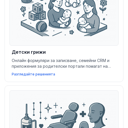
Детски грижи
Онлайн формуляри за записване, семейни CRM и
приложения за родителски портали помагат на
детски градини и младежки услуги да опростят
Разгледайте решенията
комуникацията, графиците за събития и
управлението на клиентите.