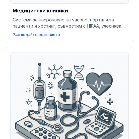
Медицински клиники
Системи за насрочване на часове, портали за
пациенти и хостинг, съвместим с HIPAA, улесняват
операциите в клиниките, като същевременно
Разгледайте решенията
подобряват достъпа на пациентите и сигурността
на данните.