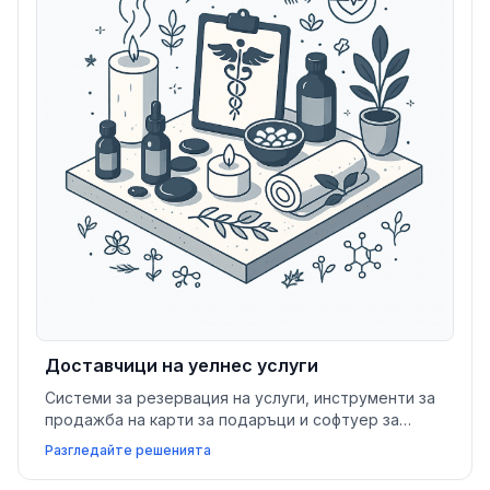
Доставчици на уелнес услуги
Системи за резервация на услуги, инструменти за
продажба на карти за подаръци и софтуер за
управление на членство подпомагат спа и уелнес
Разгледайте решенията
центровете в увеличаване на лоялността и
увеличаване на доходите от услуги.