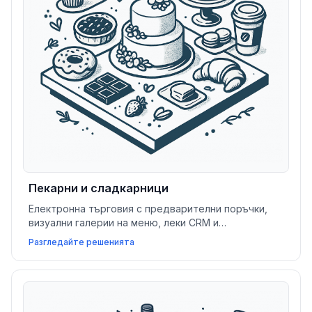
Пекарни и сладкарници
Електронна търговия с предварителни поръчки,
визуални галерии на меню, леки CRM и
информационни потоци от социални медии
Разгледайте решенията
помагат на пекарните и сладкарниците да
изтъкнат своите предложения и да увеличат
продажбите.