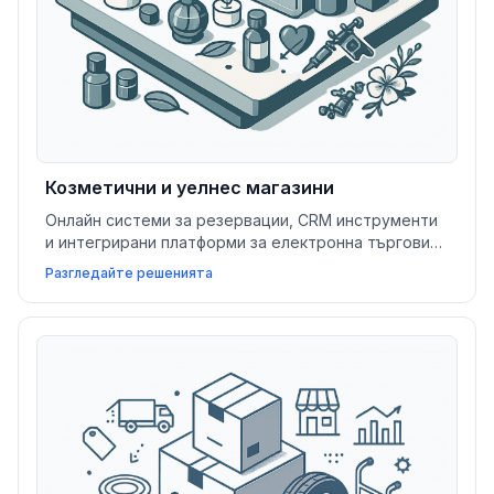
Козметични и уелнес магазини
Онлайн системи за резервации, CRM инструменти
и интегрирани платформи за електронна търговия
подобряват задържането на клиенти, улесняват
Разгледайте решенията
управлението на услуги и растежа на
козметичните и уелнес бизнеси.