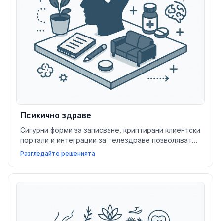
Психично здраве
Сигурни форми за записване, криптирани клиентски
портали и интеграции за телездраве позволяват
на доставчиците на психично здраве да предлагат
Разгледайте решенията
конфиденциална грижа и гъвкави дистанционни
сесии.