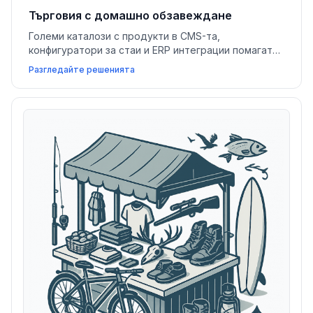
Търговия с домашно обзавеждане
Големи каталози с продукти в CMS-та,
конфигуратори за стаи и ERP интеграции помагат
на магазините за домашно обзавеждане да
Разгледайте решенията
покажат своя инвентар, да предлагат финансиране
и да ускоряват логистиката на доставки.