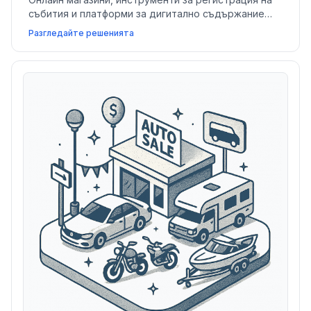
събития и платформи за дигитално съдържание
помагат на магазини за изкуства, занаяти и хоби да
Разгледайте решенията
продават продукти, организират събития и
създават силни творчески общности.