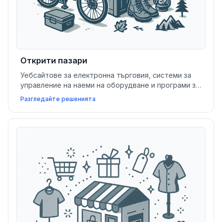
Открити пазари
Уебсайтове за електронна търговия, системи за
управление на наеми на оборудване и програми за
лоялност помагат на бизнеса в сферата на
Разгледайте решенията
откритите пазари и стила на живот да увеличат
продажбите, да управляват услугите и да
изградят клиентски общности.