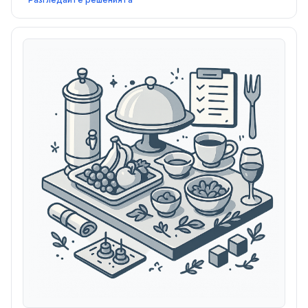
заведенията за нощен живот да управляват
резервации, да промотират събития и да
максимизират клиентопотока.