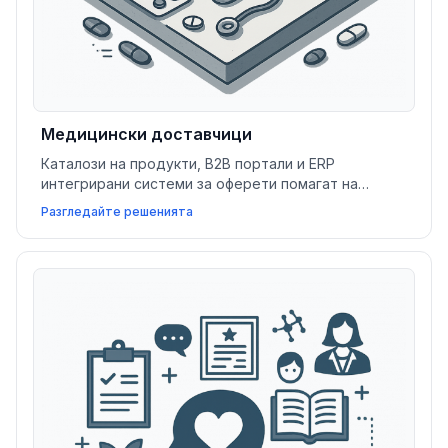
Медицински доставчици
Каталози на продукти, B2B портали и ERP
интегрирани системи за оферети помагат на
медицинските доставчици да оптимизират
Разгледайте решенията
поръчките, да управляват ключови партньори и да
подобрят обработката на документи.