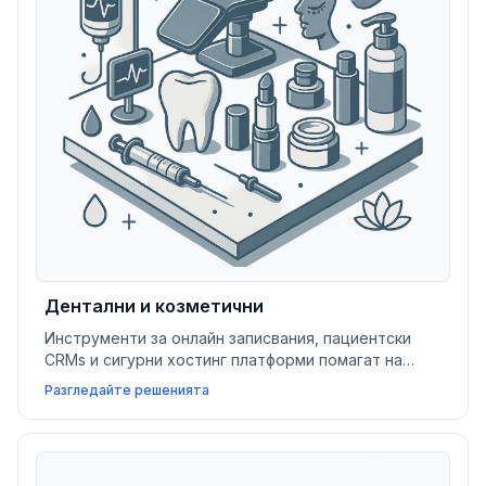
Дентални и козметични
Инструменти за онлайн записвания, пациентски
CRMs и сигурни хостинг платформи помагат на
дентални и козметични практики да привличат
Разгледайте решенията
нови клиенти, да управляват случаи и да
оптимизират плащанията.