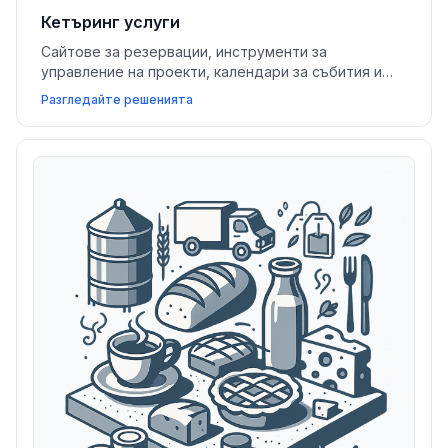
Кетъринг услуги
Сайтове за резервации, инструменти за
управление на проекти, календари за събития и
CRM системи помагат на кетъринг предприятията
Разгледайте решенията
да опростят комуникацията с клиентите, да
управляват проекти и да сключват повече сделки.