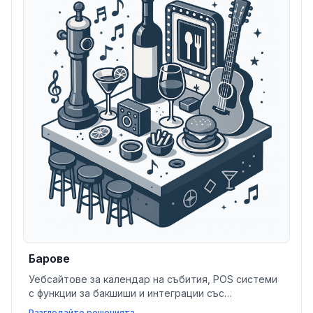
Барове
Уебсайтове за календар на събития, POS системи
с функции за бакшиши и интеграции със
социалните мрежи помагат на баровете и
Разгледайте решенията