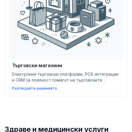
Търговски магазини
Електронни търговски платформи, POS интеграции
и CRM за лоялност помагат на търговските
магазини да растат по-бързо, да управляват лесно
Разгледайте решенията
инвентара и да създават безпрепятствени
пазарувания.
Здраве и медицински услуги