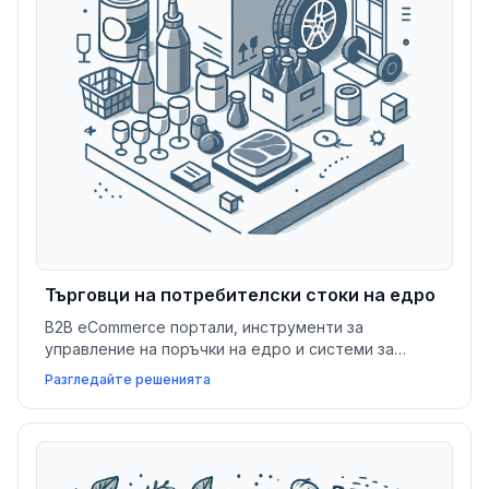
Търговци на потребителски стоки на едро
B2B eCommerce портали, инструменти за
управление на поръчки на едро и системи за
управление на складове (WMS) подпомагат
Разгледайте решенията
търговците на едро в разширяването на
дейността и обслужването на ключови бизнес
клиенти.