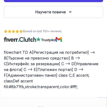
е
Научете повече
Based on last 100+ reviews
flowchart TD A[Регистрация на потребител] -->
B[Търсене на превозно средство] B -->
ност
C[Интерфейс за резервации] C --> D[Управление
на флота] C --> E[Платежен портал] D -->
F[Административен панел] class C,E accent;
classDef accent
fill:#8b71fb,stroke:transparent,color:#fff;