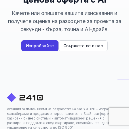
Качете или опишете вашите изисквания и
получете оценка на разходите за проекта за
секунди - бърза, точна и AI-драйв.
Изпробвайте
Свържете се с нас
Агенция за пълен цикъл на разработка на SaaS и B2B - Изграждаме,
мащабираме и продаваме персонализирани SaaS платформи, AI-
базирани бизнес системи и автоматизационни решения с
разширена поддръжка след стартиране, следвайки стандартите за
управление на качеството по ISO 9001.