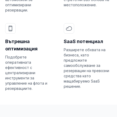
оптимизирани
местоположение.
резервации.
Вътрешна
SaaS потенциал
оптимизация
Разширете обхвата на
бизнеса, като
Подобрете
предложите
оперативната
самообслужване за
ефективност с
резервации на превозни
централизирани
средства като
инструменти за
мащабируемо SaaS
управление на флота и
решение.
резервациите.