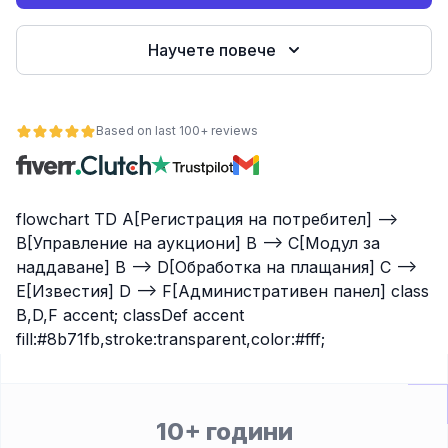
е
Научете повече
Based on last 100+ reviews
flowchart TD A[Регистрация на потребител] -->
B[Управление на аукциони] B --> C[Модул за
ност
наддаване] B --> D[Обработка на плащания] C -->
E[Известия] D --> F[Административен панел] class
B,D,F accent; classDef accent
fill:#8b71fb,stroke:transparent,color:#fff;
10+ години