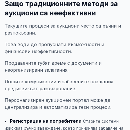
Защо традиционните методи за
аукциони са неефективни
Текущите процеси за аукциони често са ръчни и
разпокъсани.
Това води до пропуснати възможности и
финансови неефективности.
Продавачите губят време с документи и
неорганизирани залагания.
Лошите комуникации и забавените плащания
предизвикват разочарование.
Персонализиран аукционен портал може да
централизира и автоматизира тези процеси.
Регистрация на потребители
Старите системи
изискват ръчно въвеждане, което причинява забавяне на