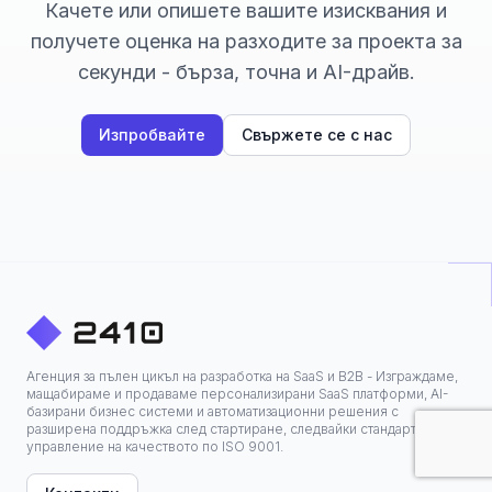
Качете или опишете вашите изисквания и
получете оценка на разходите за проекта за
секунди - бърза, точна и AI-драйв.
Изпробвайте
Свържете се с нас
Агенция за пълен цикъл на разработка на SaaS и B2B - Изграждаме,
мащабираме и продаваме персонализирани SaaS платформи, AI-
базирани бизнес системи и автоматизационни решения с
разширена поддръжка след стартиране, следвайки стандартите за
управление на качеството по ISO 9001.