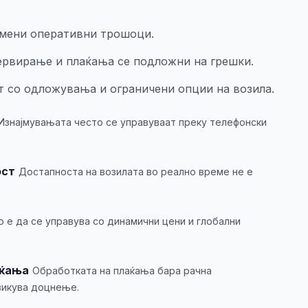
емени оперативни трошоци.
ервирање и плаќања се подложни на грешки.
т со одложувања и ограничени опции на возила.
Изнајмувањата често се управуваат преку телефонски
ост
Достапноста на возилата во реално време не е
 е да се управува со динамични цени и глобални
аќања
Обработката на плаќања бара рачна
викува доцнење.