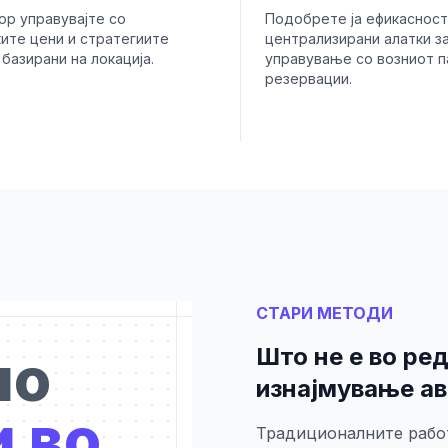
ор управувајте со
Подобрете ја ефикасност
ите цени и стратегиите
централизирани алатки з
 базирани на локација.
управување со возниот п
резервации.
СТАРИ МЕТОДИ
Што не е во ред
но
изнајмување а
 во
Традиционалните рабо