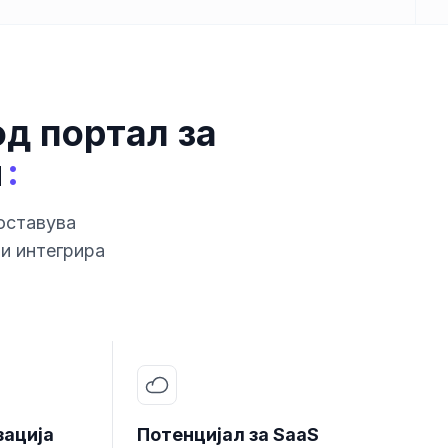
д портал за
:
и
оставува
и интегрира
зација
Потенцијал за SaaS