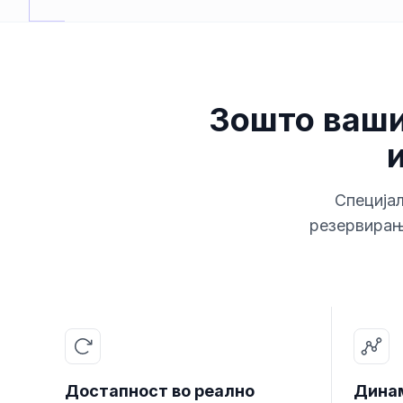
Зошто ваши
Специја
резервирањ
Достапност во реално
Дина