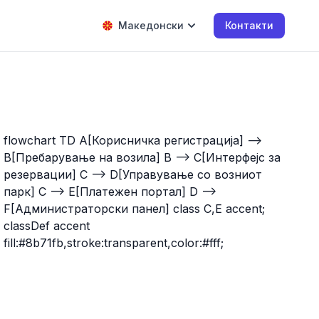
Македонски
Контакти
flowchart TD A[Корисничка регистрација] -->
B[Пребарување на возила] B --> C[Интерфејс за
резервации] C --> D[Управување со возниот
парк] C --> E[Платежен портал] D -->
F[Администраторски панел] class C,E accent;
classDef accent
fill:#8b71fb,stroke:transparent,color:#fff;