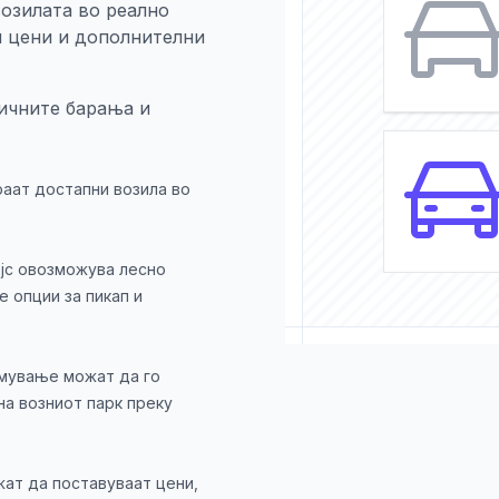
озилата во реално
и цени и дополнителни
фичните барања и
аат достапни возила во
јс овозможува лесно
 опции за пикап и
јмување можат да го
на возниот парк преку
ат да поставуваат цени,