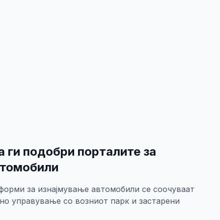
а ги подобри порталите за
втомобили
форми за изнајмување автомобили се соочуваат
но управување со возниот парк и застарени