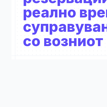
реално вр
суправува
со возниот