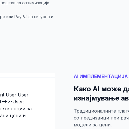
звештаи за оптимизација.
pe или PayPal за сигурна и
AI ИМПЛЕМЕНТАЦИЈА
Како AI може д
ant User User-
изнајмување а
-->>-User:
рете опции за
Традиционалните плат
рани цени и
со предизвици при рач
модели за цени.