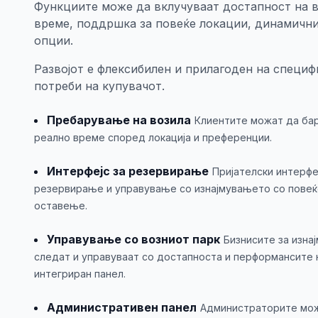
Функциите може да вклучуваат достапност на в
време, поддршка за повеќе локации, динамичн
опции.
Развојот е флексибилен и прилагоден на специ
потреби на купувачот.
Пребарување на возила
Клиентите можат да бар
реално време според локација и преференции.
Интерфејс за резервирање
Пријателски интерфе
резервирање и управување со изнајмувањето со повеќе
оставење.
Управување со возниот парк
Бизнисите за изна
следат и управуваат со достапноста и перформансите 
интегриран панел.
Административен панел
Администраторите мож