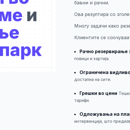
бавни и рачни.
еме
и
Ова резултира со згол
ње
Многу задачи како рез
Клиентите се соочуваа
 парк
Рачно резервирање
повици и хартија.
Ограничена видлив
достапна на сите.
Грешки во цени
Тешко
тарифи.
Одложувања на пл
интервенција, што предиз