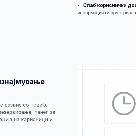
Слаб кориснички до
информации ги фрустрираа
изнајмување
е развие со повеќе
резервирање, панел за
ација на корисници и