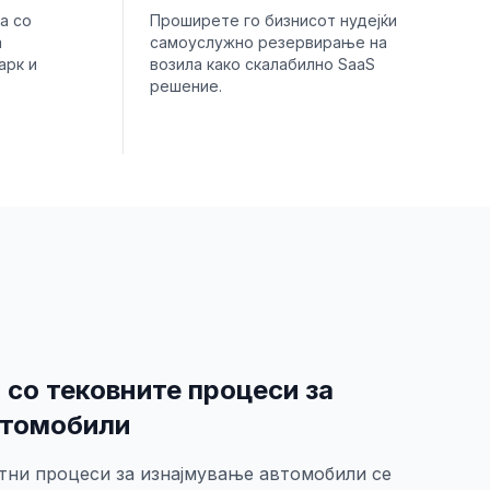
а со
Проширете го бизнисот нудејќи
а
самоуслужно резервирање на
арк и
возила како скалабилно SaaS
решение.
 со тековните процеси за
втомобили
тни процеси за изнајмување автомобили се