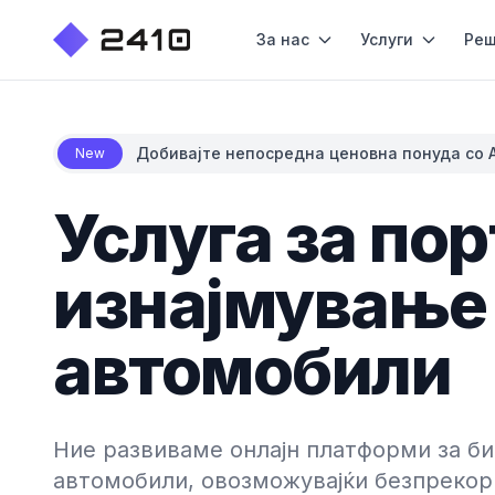
За нас
Услуги
Реш
Добивајте непосредна ценовна понуда со A
New
Услуга за пор
изнајмување
автомобили
Ние развиваме онлајн платформи за би
автомобили, овозможувајќи безпреко