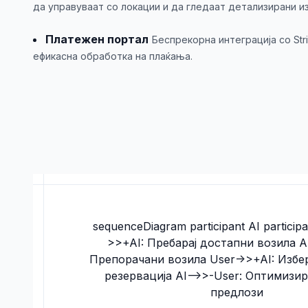
да управуваат со локации и да гледаат детализирани и
Платежен портал
Беспрекорна интеграција со Stri
ефикасна обработка на плаќања.
sequenceDiagram participant AI particip
>>+AI: Пребарај достапни возила AI
Препорачани возила User->>+AI: Избе
резервација AI-->>-User: Оптимизи
предлози