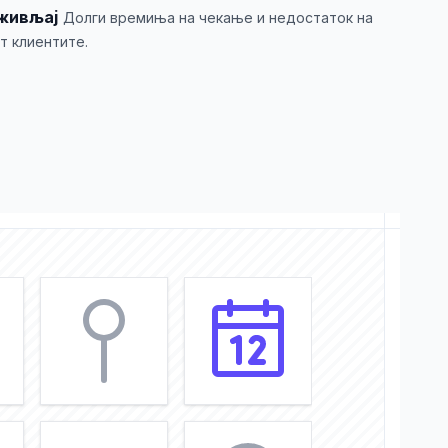
живљај
Долги времиња на чекање и недостаток на
т клиентите.