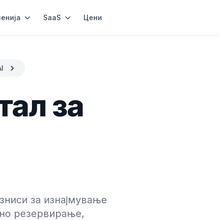
енија
SaaS
Цени
I
тал за
зниси за изнајмување
рно резервирање,