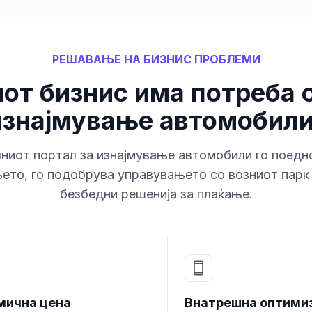
РЕШАВАЊЕ НА БИЗНИС ПРОБЛЕМИ
от бизнис има потреба о
изнајмување автомобил
лниот портал за изнајмување автомобили го поедн
ето, го подобрува управувањето со возниот парк 
безбедни решенија за плаќање.
мична цена
Внатрешна оптими