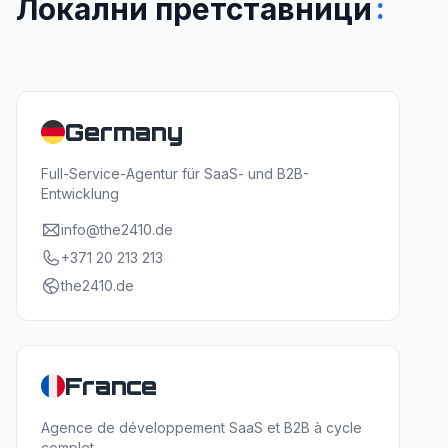
:
Локални претставници
Germany
Full-Service-Agentur für SaaS- und B2B-
Entwicklung
info@the2410.de
+371 20 213 213
the2410.de
France
Agence de développement SaaS et B2B à cycle
complet