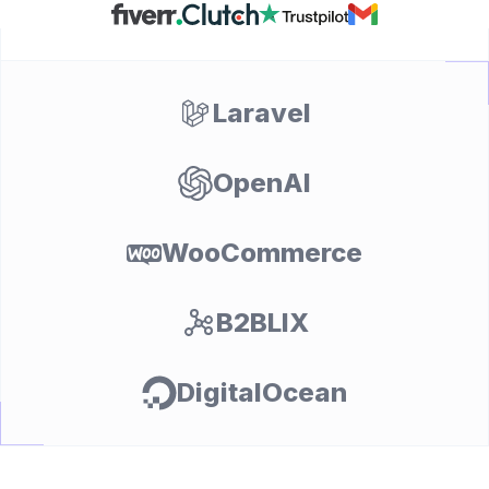
Laravel
OpenAI
WooCommerce
ност
B2BLIX
DigitalOcean