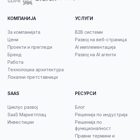
GDPR
КОМПАНИЈА
УСЛУГИ
За компанијата
B2B системи
Цени
Развој на веб-страница
Проекти и прегледи
AI имплементација
Бренд
Развој на AI агенти
Работа
Технолошка архитектура
Локални претставници
SAAS
РЕСУРСИ
Циклус развој
Блог
SaaS Маркетплац
Решенија по индустрија
Инвестиции
Решенија по
функционалност
Правни термини и