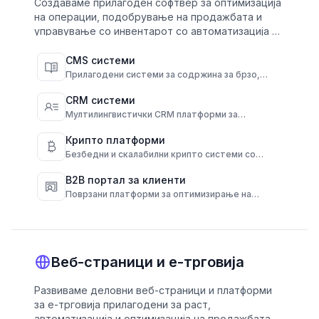
Создаваме прилагоден софтвер за оптимизација
на операции, подобрување на продажбата и
управување со инвентарот со автоматизација и
самопослужување решенија.
CMS системи
Прилагодени системи за содржина за брзо,
повеќејазично објавување и целосна контрола
на содржината.
CRM системи
Мултилингвистички CRM платформи за
централизирање на комуникацијата и
автоматизација на вклучување на клиенти.
Крипто платформи
Безбедни и скалабилни крипто системи со
автоматизација на паричници, трансакции и
усогласеност.
B2B портал за клиенти
Поврзани платформи за оптимизирање на
работните процеси на добавувачи, клиенти и
операции.
Веб-страници и е-трговија
Развиваме деловни веб-страници и платформи
за е-трговија прилагодени за раст,
автоматизација и оптимизација на продажбата.