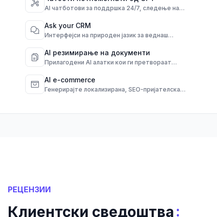
AI чатботови за поддршка 24/7, следење на
нарачки и често поставувани прашања преку
различни канали.
Ask your CRM
Интерфејси на природен јазик за веднаш
интеракција со вашето CRM.
AI резимирање на документи
Прилагодени AI алатки кои ги претвораат
долгите документи во брзи, јасни резимеа.
AI e-commerce
Генерирајте локализирана, SEO-пријателска
содржина за производи од необработени
податоци.
РЕЦЕНЗИИ
:
Клиентски сведоштва