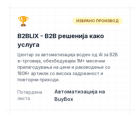
🏆
ИЗБРАНО ПРОИЗВОД
B2BLIX - B2B решенија како
услуга
Центар за автоматизација воден од AI за B2B
е-трговија, обезбедувајќи 1M+ месечни
прилагодувања на цени и раководење со
180K+ артикли со висока задржаност и
повторни приходи.
Автоматизација на
Потврдена
листа
BuyBox