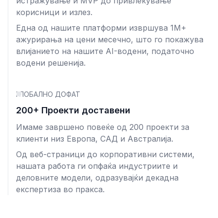
истражување и MVP до привлекување
корисници и излез.
Една од нашите платформи извршува 1M+
ажурирања на цени месечно, што го покажува
влијанието на нашите AI-водени, податочно
водени решенија.
ГЛОБАЛНО ДОФАТ
200+ Проекти доставени
Имаме завршено повеќе од 200 проекти за
клиенти низ Европа, САД и Австралија.
Од веб-страници до корпоративни системи,
нашата работа ги опфаќа индустриите и
деловните модели, одразувајќи декадна
експертиза во пракса.