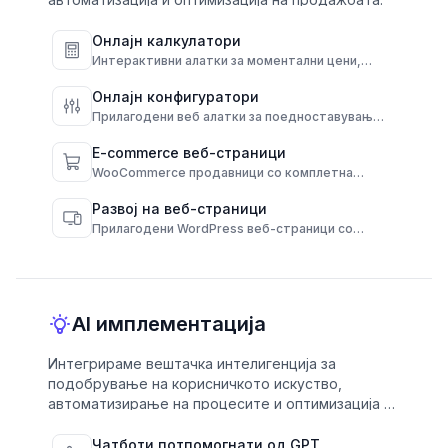
Онлајн калкулатори
Интерактивни алатки за моментални цени,
побрзи одлуки и зголемени конверсии.
Онлајн конфигуратори
Прилагодени веб алатки за поедноставување
на избори и автоматизирање на резултати.
Е-commerce веб-страници
WooCommerce продавници со комплетна
функционалност и контрола на
администраторот.
Развој на веб-страници
Прилагодени WordPress веб-страници со
целосна контрола и високи перформанси.
AI имплементација
Интегрираме вештачка интелигенција за
подобрување на корисничкото искуство,
автоматизирање на процесите и оптимизација на
деловно разузнавање.
Чатботи потпомогнати од GPT