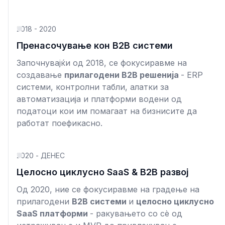
2018 - 2020
Пренасочување кон B2B системи
Започнувајќи од 2018, се фокусиравме на
создавање
прилагодени B2B решенија
- ERP
системи, контролни табли, алатки за
автоматизација и платформи водени од
податоци кои им помагаат на бизнисите да
работат поефикасно.
2020 - ДЕНЕС
Целосно циклусно SaaS & B2B развој
Од 2020, ние се фокусиравме на градење на
прилагодени
B2B системи
и
целосно циклусно
SaaS платформи
- ракувањето со сè од