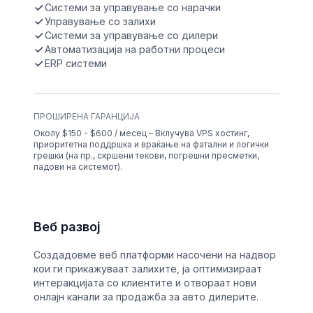
Системи за управување со нарачки
Управување со залихи
Системи за управување со дилери
Автоматизација на работни процеси
ERP системи
ПРОШИРЕНА ГАРАНЦИЈА
Околу $150 - $600 / месец – Вклучува VPS хостинг,
приоритетна поддршка и враќање на фатални и логички
грешки (на пр., скршени текови, погрешни пресметки,
падови на системот).
Веб развој
Создадовме веб платформи насочени на надвор
кои ги прикажуваат залихите, ја оптимизираат
интеракцијата со клиентите и отвораат нови
онлајн канали за продажба за авто дилерите.