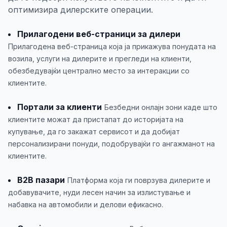
оптимизира дилерските операции.
Прилагодени веб-страници за дилери
Прилагодена веб-страница која ја прикажува понудата на
возила, услуги на дилерите и прегледи на клиенти,
обезбедувајќи централно место за интеракции со
клиентите.
Портали за клиенти
Безбедни онлајн зони каде што
клиентите можат да пристапат до историјата на
купување, да го закажат сервисот и да добијат
персонализирани понуди, подобрувајќи го ангажманот на
клиентите.
B2B пазари
Платформа која ги поврзува дилерите и
добавувачите, нуди лесен начин за излистување и
набавка на автомобили и делови ефикасно.