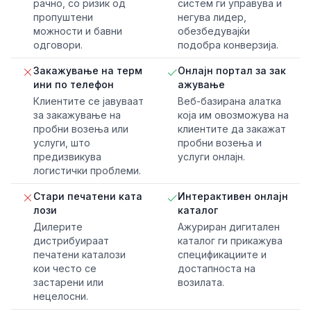
рачно, со ризик од
систем ги управува и
пропуштени
негува лидер,
можности и бавни
обезбедувајќи
одговори.
подобра конверзија.
Закажување на терм
Онлајн портал за зак
ини по телефон
ажување
Клиентите се јавуваат
Веб-базирана алатка
за закажување на
која им овозможува на
пробни возења или
клиентите да закажат
услуги, што
пробни возења и
предизвикува
услуги онлајн.
логистички проблеми.
Стари печатени ката
Интерактивен онлајн
лози
каталог
Дилерите
Ажуриран дигитален
дистрибуираат
каталог ги прикажува
печатени каталози
спецификациите и
кои често се
достапноста на
застарени или
возилата.
нецелосни.