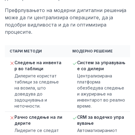
Префрлувањето на модерни дигитални решенија
може да ги централизира операциите, да ја
подобри видливоста и да ги оптимизира
процесите.
СТАРИ МЕТОДИ
МОДЕРНО РЕШЕНИЕ
Следење на инвента
Систем за управувањ
р во таблици
е со дилери
Дилерите користат
Централизирана
таблици за следење
платформа
на возила, што
обезбедува следење
доведува до
и ажурирање на
задоцнувања и
инвентарот во реално
неточности.
време.
Рачно следење на ли
CRM за водечко упра
дерите
вување
Лидерите се следат
Автоматизираниот