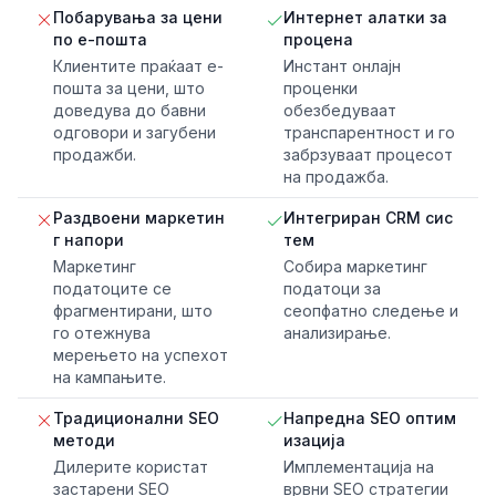
Побарувања за цени
Интернет алатки за
по е-пошта
процена
Клиентите праќаат е-
Инстант онлајн
пошта за цени, што
проценки
доведува до бавни
обезбедуваат
одговори и загубени
транспарентност и го
продажби.
забрзуваат процесот
на продажба.
Раздвоени маркетин
Интегриран CRM сис
г напори
тем
Маркетинг
Собира маркетинг
податоците се
податоци за
фрагментирани, што
сеопфатно следење и
го отежнува
анализирање.
мерењето на успехот
на кампањите.
Традиционални SEO
Напредна SEO оптим
методи
изација
Дилерите користат
Имплементација на
застарени SEO
врвни SEO стратегии