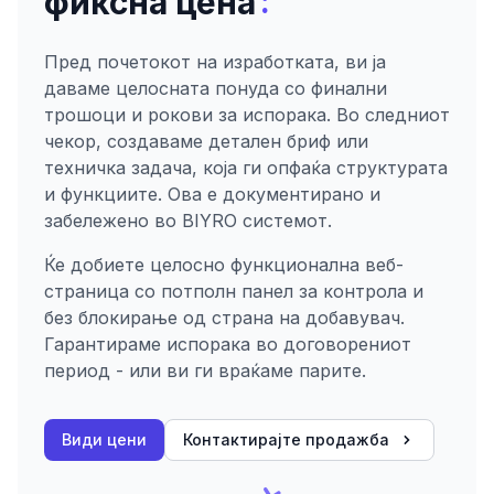
:
фиксна цена
Пред почетокот на изработката, ви ја
даваме целосната понуда со финални
трошоци и рокови за испорака. Во следниот
чекор, создаваме детален бриф или
техничка задача, која ги опфаќа структурата
и функциите. Ова е документирано и
забележено во BIYRO системот.
Ќе добиете целосно функционална веб-
страница со потполн панел за контрола и
без блокирање од страна на добавувач.
Гарантираме испорака во договорениот
период - или ви ги враќаме парите.
Види цени
Контактирајте продажба