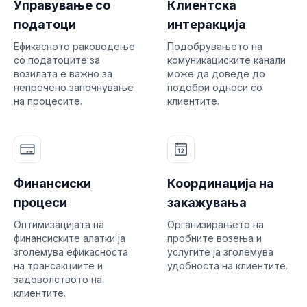
Управување со
Клиентска
податоци
интеракција
Ефикасното раководење
Подобрувањето на
со податоците за
комуникациските канали
возилата е важно за
може да доведе до
непречено започнување
подобри односи со
на процесите.
клиентите.
Финансиски
Координација на
процеси
закажувања
Оптимизацијата на
Организирањето на
финансиските алатки ја
пробните возења и
зголемува ефикасноста
услугите ја зголемува
на трансакциите и
удобноста на клиентите.
задоволството на
клиентите.