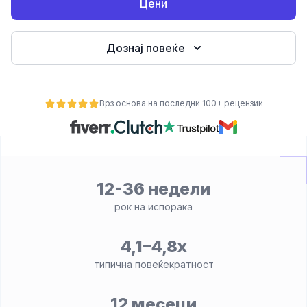
Цени
Дознај повеќе
Врз основа на последни 100+ рецензии
ност
12-36 недели
рок на испорака
4,1–4,8x
типична повеќекратност
12 месеци