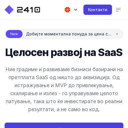
Контакти
Добијте моментална понуда за цена со
New
вештачка интелигенција
Целосен развој на SaaS
Ние градиме и развиваме бизниси базирани на
претплата SaaS од ништо до аквизиција. Од
истражување и MVP до привлекување,
скалирање и излез - го управуваме целото
патување, така што ќе инвестирате во реални
резултати, а не само во код.