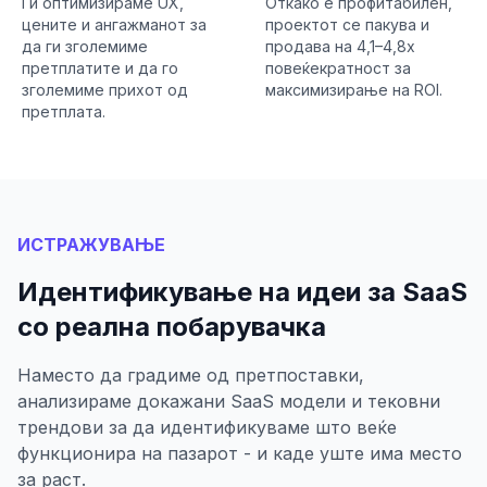
Ги оптимизираме UX,
Откако е профитабилен,
цените и ангажманот за
проектот се пакува и
да ги зголемиме
продава на 4,1–4,8x
претплатите и да го
повеќекратност за
зголемиме прихот од
максимизирање на ROI.
претплата.
ИСТРАЖУВАЊЕ
Идентификување на идеи за SaaS
со реална побарувачка
Наместо да градиме од претпоставки,
анализираме докажани SaaS модели и тековни
трендови за да идентификуваме што веќе
функционира на пазарот - и каде уште има место
за раст.