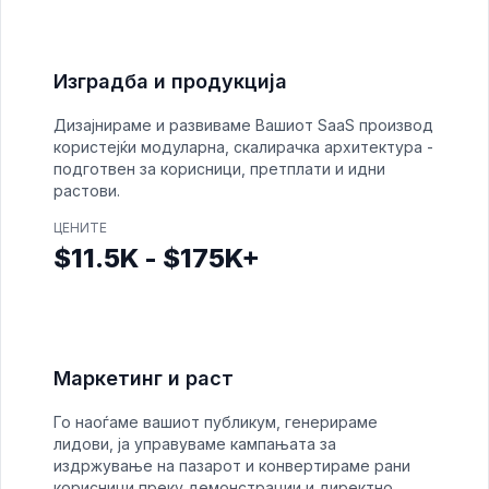
Изградба и продукција
Дизајнираме и развиваме Вашиот SaaS производ
користејќи модуларна, скалирачка архитектура -
подготвен за корисници, претплати и идни
растови.
ЦЕНИТЕ
$11.5K - $175K+
Маркетинг и раст
Го наоѓаме вашиот публикум, генерираме
лидови, ја управуваме кампањата за
издржување на пазарот и конвертираме рани
корисници преку демонстрации и директно