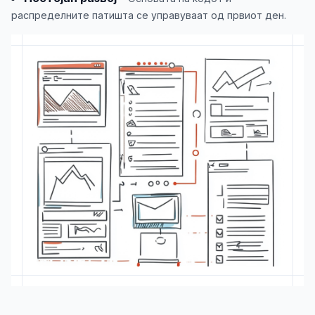
распределните патишта се управуваат од првиот ден.