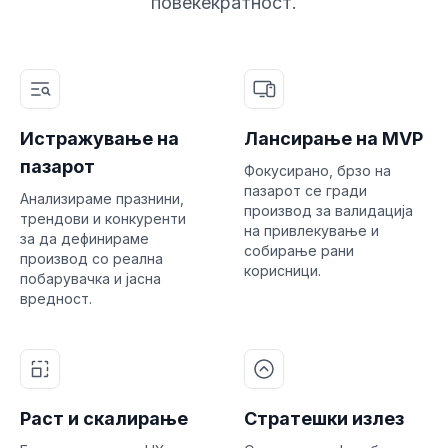
повеќекратност.
Истражување на
Лансирање на MVP
пазарот
Фокусирано, брзо на
пазарот се гради
Анализираме празнини,
производ за валидација
трендови и конкуренти
на привлекување и
за да дефинираме
собирање рани
производ со реална
корисници.
побарувачка и јасна
вредност.
Раст и скалирање
Стратешки излез