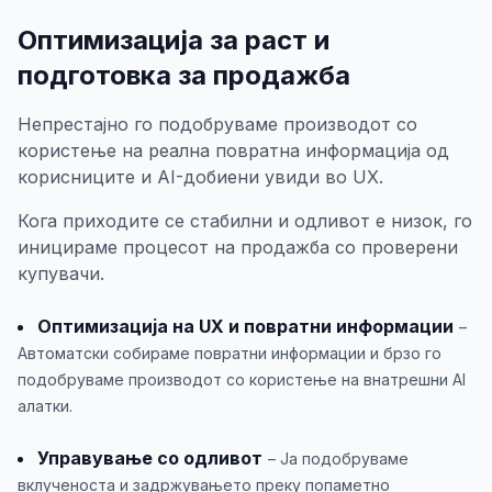
Оптимизација за раст и
подготовка за продажба
Непрестајно го подобруваме производот со
користење на реална повратна информација од
корисниците и AI-добиени увиди во UX.
Кога приходите се стабилни и одливот е низок, го
иницираме процесот на продажба со проверени
купувачи.
Оптимизација на UX и повратни информации
–
Автоматски собираме повратни информации и брзо го
подобруваме производот со користење на внатрешни AI
алатки.
Управување со одливот
– Ја подобруваме
вклученоста и задржувањето преку попаметно