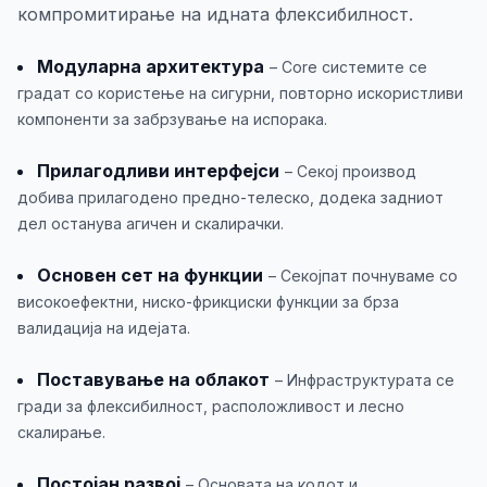
компромитирање на идната флексибилност.
Модуларна архитектура
– Core системите се
градат со користење на сигурни, повторно искористливи
компоненти за забрзување на испорака.
Прилагодливи интерфејси
– Секој производ
добива прилагодено предно-телеско, додека задниот
дел останува агичен и скалирачки.
Основен сет на функции
– Секојпат почнуваме со
високоефектни, ниско-фрикциски функции за брза
валидација на идејата.
Поставување на облакот
– Инфраструктурата се
гради за флексибилност, расположливост и лесно
скалирање.
Постојан развој
– Основата на кодот и