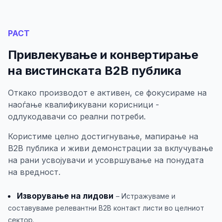
РАСТ
Привлекување и конвертирање
на вистинската B2B публика
Откако производот е активен, се фокусираме на
наоѓање квалификувани корисници -
одлукодавачи со реални потреби.
Користиме целно достигнување, мапирање на
B2B публика и живи демонстрации за вклучување
на рани усвојувачи и усовршување на понудата
на вредност.
Изворување на лидови
– Истражуваме и
составуваме релевантни B2B контакт листи во целниот
сектор.