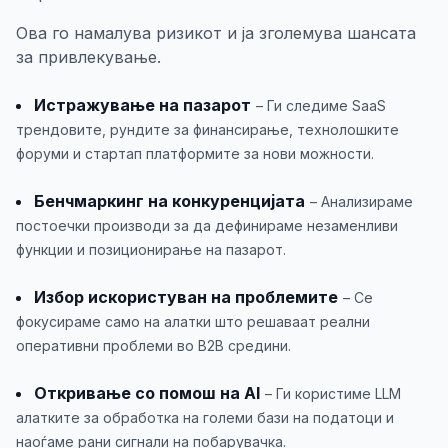
Ова го намалува ризикот и ја зголемува шансата
за привлекување.
Истражување на пазарот
– Ги следиме SaaS
трендовите, рундите за финансирање, технолошките
форуми и стартап платформите за нови можности.
Бенчмаркинг на конкуренцијата
– Анализираме
постоечки производи за да дефинираме незаменливи
функции и позиционирање на пазарот.
Избор искористуван на проблемите
– Се
фокусираме само на алатки што решаваат реални
оперативни проблеми во B2B средини.
Откривање со помош на AI
– Ги користиме LLM
алатките за обработка на големи бази на податоци и
наоѓаме рани сигнали на побарувачка.