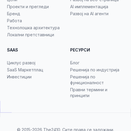
Проекти и прегледи
AI имплементација
Бренд
Развој на AI агенти
Работа
Технолошка архитектура
Локални претставници
SAAS
РЕСУРСИ
Циклус развој
Блог
SaaS Маркетплац
Решенија по индустрија
Инвестиции
Решенија по
функционалност
Правни термини и
принципи
© 2015-2026
The2410
. Сите права се задржани.