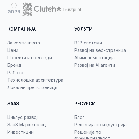
GDPR
КОМПАНИЈА
УСЛУГИ
За компанијата
B2B системи
Цени
Развој на веб-страница
Проекти и прегледи
AI имплементација
Бренд
Развој на AI агенти
Работа
Технолошка архитектура
Локални претставници
SAAS
РЕСУРСИ
Циклус развој
Блог
SaaS Маркетплац
Решенија по индустрија
Инвестиции
Решенија по
функционалност