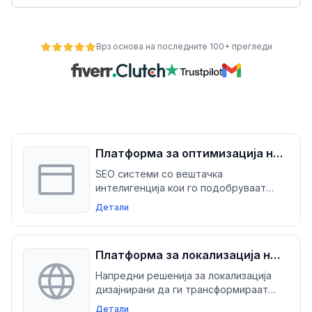
Врз основа на последните 100+ прегледи
Платформа за оптимизација на
SEO за WordPress и
SEO системи со вештачка
ност
WooCommerce
интелигенција кои го подобруваат
видливоста и го зголемуваат
Детали
органскиот сообраќај на WordPress и
WooCommerce страниците
Платформа за локализација на
веб-страници
Напредни решенија за локализација
дизајнирани да ги трансформираат
вашите WordPress и WooCommerce
Детали