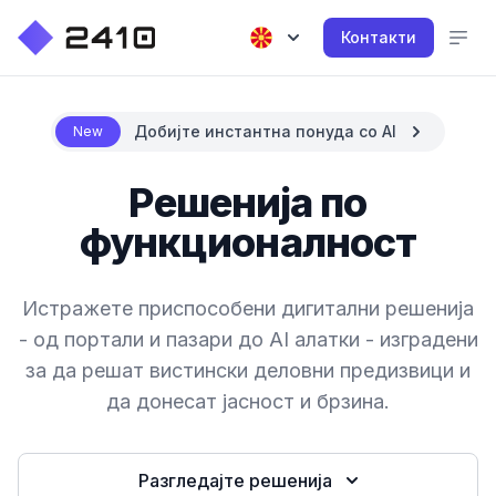
Контакти
Добијте инстантна понуда со AI
New
Решенија по
функционалност
Истражете приспособени дигитални решенија
- од портали и пазари до AI алатки - изградени
за да решат вистински деловни предизвици и
да донесат јасност и брзина.
Разгледајте решенија