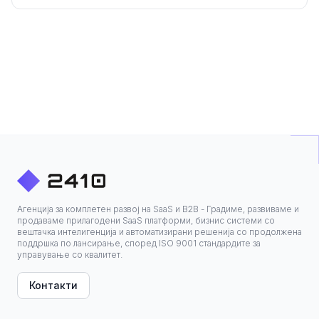
планирањето на содржините за ТВ
операторите
Агенција за комплетен развој на SaaS и B2B - Градиме, развиваме и
продаваме прилагодени SaaS платформи, бизнис системи со
вештачка интелигенција и автоматизирани решенија со продолжена
поддршка по лансирање, според ISO 9001 стандардите за
управување со квалитет.
Контакти