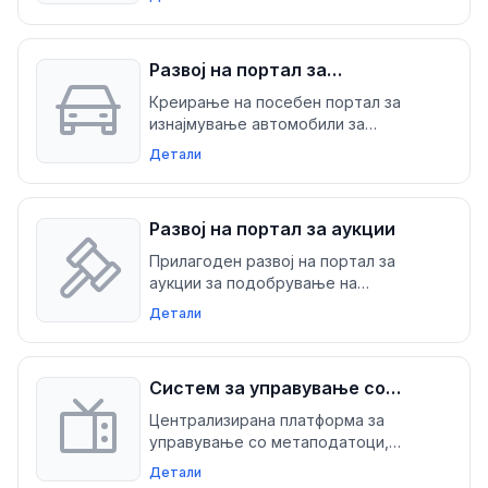
сајтови, овозможувајќи лесна
глобална интеракција со публика
преку прецизен превод и адаптација
Развој на портал за
изнајмување автомобили
Креирање на посебен портал за
изнајмување автомобили за
поедноставување на резервации,
Детали
управување со возниот парк и
процес на плаќање, оптимизирање на
работењето и зголемување на
Развој на портал за аукции
приходите
Прилагоден развој на портал за
аукции за подобрување на
управувањето со аукции и
Детали
подобрување на деловните
операции
Систем за управување со
телевизиски метаподатоци
Централизирана платформа за
управување со метаподатоци,
дизајнирана да ја зголеми
Детали
ефикасноста и оптимизира