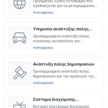
Προηγμένες λύσεις εντοπισμού που
σχεδιάζονται για να μεταμορφώσουν
τις ιστοσελίδες σας WordPress και
Λεπτομέρειες
WooCommerce, επιτρέποντας την
απρόσκοπτη εμπλοκή του παγκόσμιου
κοινού μέσω ακριβούς μετάφρασης και
Υπηρεσία ανάπτυξης πύλης
προσαρμογής
ενοικίασης αυτοκινήτων
Προσαρμοσμένη ανάπτυξη πύλης
ενοικίασης αυτοκινήτων για
απλοποίηση των κρατήσεων, της
Λεπτομέρειες
διαχείρισης στόλου και των
διαδικασιών πληρωμής,
βελτιστοποιώντας τις λειτουργίες και
Ανάπτυξη πύλης δημοπρασιών
μεγιστοποιώντας τα έσοδα
Προσαρμοσμένη ανάπτυξη πύλης
δημοπρασιών για την οργάνωση της
διαχείρισης δημοπρασιών και τη
Λεπτομέρειες
βελτίωση των επιχειρηματικών
δραστηριοτήτων
Σύστημα διαχείρισης
μεταδεδομένων τηλεόρασης
Κεντρική πλατφόρμα διαχείρισης