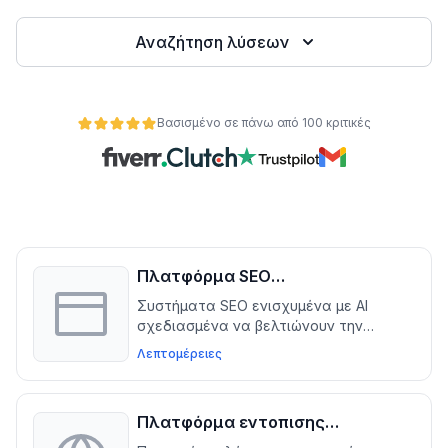
Αναζήτηση λύσεων
Βασισμένο σε πάνω από 100 κριτικές
ητα
Πλατφόρμα SEO
βελτιστοποίησης για WordPress
Συστήματα SEO ενισχυμένα με AI
και WooCommerce
σχεδιασμένα να βελτιώνουν την
ορατότητα και να αυξάνουν την
Λεπτομέρειες
οργανική κίνηση για ιστοσελίδες
WordPress και WooCommerce
Πλατφόρμα εντοπισης
ιστοσελίδων