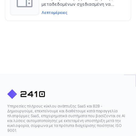
μεταδεδομένων σχεδιασμένη να
βελτιώνει την αποδοτικότητα και να
Λεπτομέρειες
βελτιστοποιεί τον προγραμματισμό
περιεχομένου για τηλεοπτικούς
φορείς
Υπηρεσίες πλήρους κύκλου ανάπτυξης SaaS και B2B -
Δημιουργούμε, επεκτείνουμε και διαθέτουμε κατά παραγγελία
πλατφόρμες SaaS, επιχειρηματικά συστήματα που βασίζονται σε ΑΙ
και λύσεις αυτοματοποίησης με εκτεταμένη υποστήριξη μετά την
κυκλοφορία, σύμφωνα με τα πρότυπα διαχείρισης ποιότητας ISO
9001.