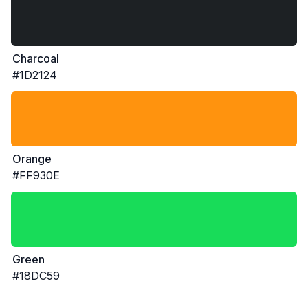
Charcoal
#1D2124
Orange
#FF930E
Green
#18DC59