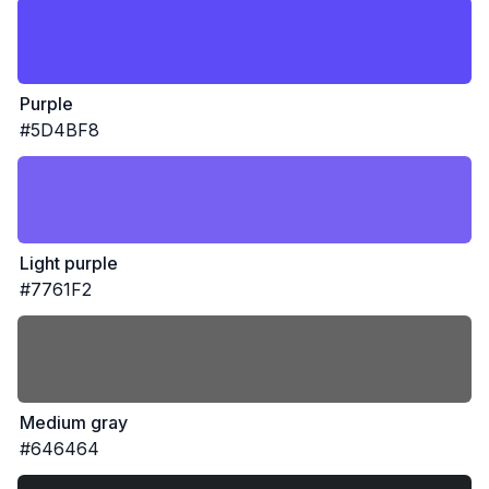
Purple
#5D4BF8
Light purple
#7761F2
Medium gray
#646464