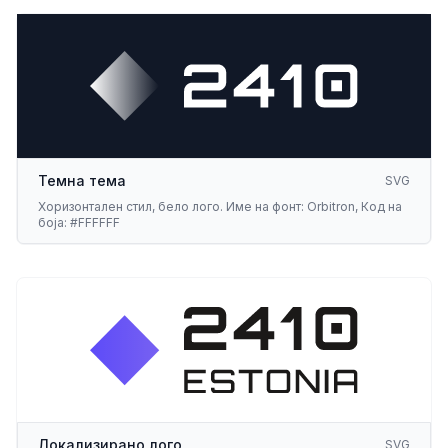
Темна тема
SVG
Хоризонтален стил, бело лого. Име на фонт: Orbitron, Код на
боја: #FFFFFF
Локализирано лого
SVG