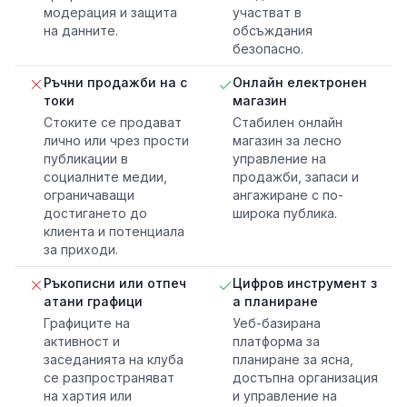
модерация и защита
участват в
на данните.
обсъждания
безопасно.
Ръчни продажби на с
Онлайн електронен
токи
магазин
Стоките се продават
Стабилен онлайн
лично или чрез прости
магазин за лесно
публикации в
управление на
социалните медии,
продажби, запаси и
ограничаващи
ангажиране с по-
достигането до
широка публика.
клиента и потенциала
за приходи.
Ръкописни или отпеч
Цифров инструмент з
атани графици
а планиране
Графиците на
Уеб-базирана
активност и
платформа за
заседанията на клуба
планиране за ясна,
се разпространяват
достъпна организация
на хартия или
и управление на