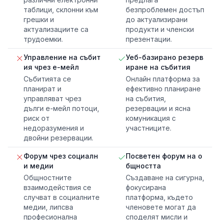
таблици, склонни към
безпроблемен достъп
грешки и
до актуализирани
актуализациите са
продукти и членски
трудоемки.
презентации.
Управление на събит
Уеб-базирано резерв
ия чрез е-мейл
иране на събития
Събитията се
Онлайн платформа за
планират и
ефективно планиране
управляват чрез
на събития,
дълги е-мейл потоци,
резервации и ясна
риск от
комуникация с
недоразумения и
участниците.
двойни резервации.
Форум чрез социалн
Посветен форум на о
и медии
бщността
Общностните
Създаване на сигурна,
взаимодействия се
фокусирана
случват в социалните
платформа, където
медии, липсва
членовете могат да
професионална
споделят мисли и