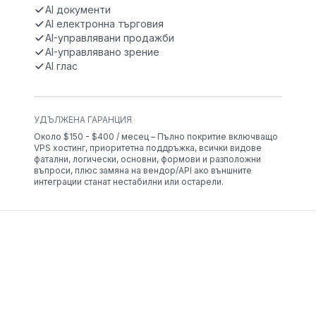
AI документи
AI електронна търговия
AI-управлявани продажби
AI-управлявано зрение
AI глас
УДЪЛЖЕНА ГАРАНЦИЯ
Около $150 - $400 / месец – Пълно покритие включващо
VPS хостинг, приоритетна поддръжка, всички видове
фатални, логически, основни, формови и разположни
въпроси, плюс замяна на вендор/API ако външните
интеграции станат нестабилни или остарели.