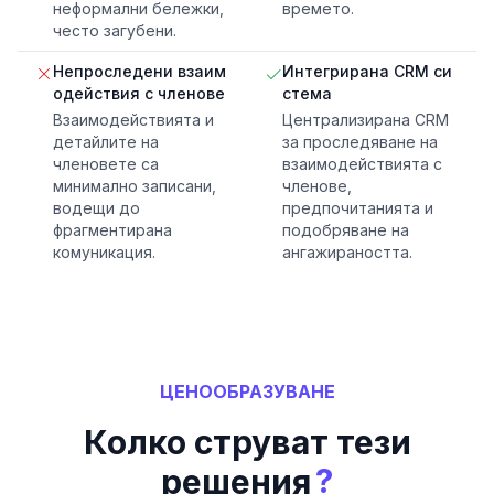
неформални бележки,
времето.
често загубени.
Непроследени взаим
Интегрирана CRM си
одействия с членове
стема
Взаимодействията и
Централизирана CRM
детайлите на
за проследяване на
членовете са
взаимодействията с
минимално записани,
членове,
водещи до
предпочитанията и
фрагментирана
подобряване на
комуникация.
ангажираността.
ЦЕНООБРАЗУВАНЕ
Колко струват тези
?
решения