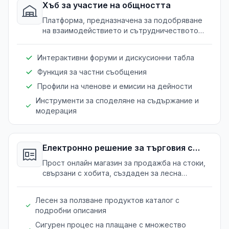
Хъб за участие на общността
Платформа, предназначена за подобряване
на взаимодействието и сътрудничеството
сред членовете на клуб или хоби група.
Интерактивни форуми и дискусионни табла
Функция за частни съобщения
Профили на членове и емисии на дейности
Инструменти за споделяне на съдържание и
модерация
Електронно решение за търговия с
продукти
Прост онлайн магазин за продажба на стоки,
свързани с хобита, създаден за лесна
употреба.
Лесен за ползване продуктов каталог с
подробни описания
Сигурен процес на плащане с множество