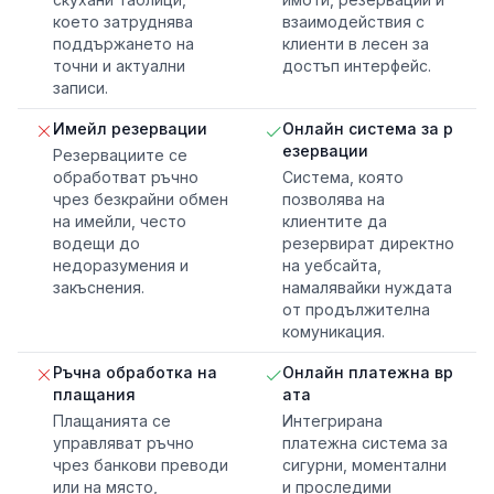
което затруднява
взаимодействия с
поддържането на
клиенти в лесен за
точни и актуални
достъп интерфейс.
записи.
Имейл резервации
Онлайн система за р
езервации
Резервациите се
обработват ръчно
Система, която
чрез безкрайни обмен
позволява на
на имейли, често
клиентите да
водещи до
резервират директно
недоразумения и
на уебсайта,
закъснения.
намалявайки нуждата
от продължителна
комуникация.
Ръчна обработка на
Онлайн платежна вр
плащания
ата
Плащанията се
Интегрирана
управляват ръчно
платежна система за
чрез банкови преводи
сигурни, моментални
или на място,
и проследими