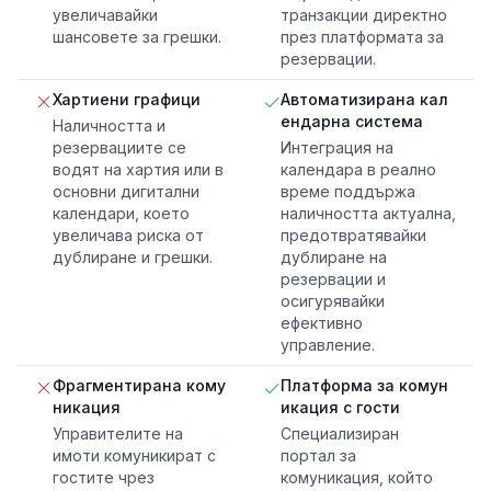
увеличавайки
транзакции директно
шансовете за грешки.
през платформата за
резервации.
Хартиени графици
Автоматизирана кал
ендарна система
Наличността и
резервациите се
Интеграция на
водят на хартия или в
календара в реално
основни дигитални
време поддържа
календари, което
наличността актуална,
увеличава риска от
предотвратявайки
дублиране и грешки.
дублиране на
резервации и
осигурявайки
ефективно
управление.
Фрагментирана кому
Платформа за комун
никация
икация с гости
Управителите на
Специализиран
имоти комуникират с
портал за
гостите чрез
комуникация, който