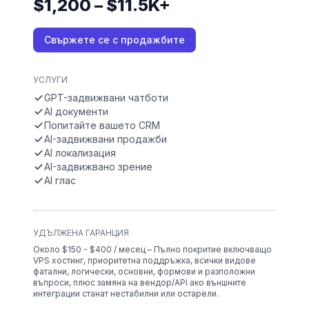
$1,200 – $11.5K+
Свържете се с продажбите
УСЛУГИ
GPT-задвижвани чатботи
AI документи
Попитайте вашето CRM
AI-задвижвани продажби
AI локализация
AI-задвижвано зрение
AI глас
УДЪЛЖЕНА ГАРАНЦИЯ
Около $150 - $400 / месец – Пълно покритие включващо
VPS хостинг, приоритетна поддръжка, всички видове
фатални, логически, основни, формови и разположни
въпроси, плюс замяна на вендор/API ако външните
интеграции станат нестабилни или остарели.