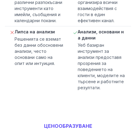
различни разпокъсани
организира всички
инструменти като
взаимодействия с
имейли, съобщения и
гости в един
календарни покани.
ефективен канал.
Липса на анализи
Анализи, основани н
а данни
Решенията се вземат
без данни обосновени
Уеб базиран
анализи, често
инструмент за
основани само на
анализи предоставя
опит или интуиция.
прозрения за
поведението на
клиенти, моделите на
търсене и работните
резултати.
ЦЕНООБРАЗУВАНЕ