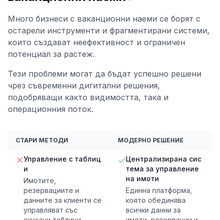
Много бизнеси с ваканционни наеми се борят с
остарели инструменти и фрагментирани системи,
които създават неефективност и ограничен
потенциал за растеж.
Тези проблеми могат да бъдат успешно решени
чрез съвременни дигитални решения,
подобряващи както видимостта, така и
операционния поток.
СТАРИ МЕТОДИ
МОДЕРНО РЕШЕНИЕ
Управление с таблиц
Централизирана сис
и
тема за управление
на имоти
Имотите,
резервациите и
Единна платформа,
данните за клиенти се
която обединява
управляват със
всички данни за
скухани таблици,
имоти, резервации и