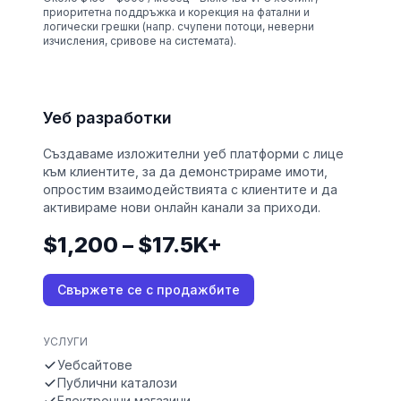
приоритетна поддръжка и корекция на фатални и
логически грешки (напр. счупени потоци, неверни
изчисления, сривове на системата).
Уеб разработки
Създаваме изложителни уеб платформи с лице
към клиентите, за да демонстрираме имоти,
опростим взаимодействията с клиентите и да
активираме нови онлайн канали за приходи.
$1,200 – $17.5K+
Свържете се с продажбите
УСЛУГИ
Уебсайтове
Публични каталози
Електронни магазини