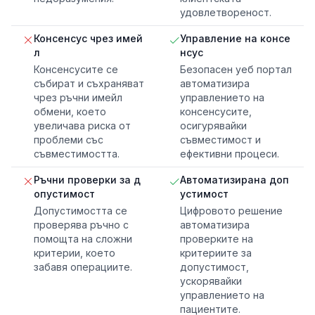
удовлетвореност.
Консенсус чрез имей
Управление на консе
л
нсус
Консенсусите се
Безопасен уеб портал
събират и съхраняват
автоматизира
чрез ръчни имейл
управлението на
обмени, което
консенсусите,
увеличава риска от
осигурявайки
проблеми със
съвместимост и
съвместимостта.
ефективни процеси.
Ръчни проверки за д
Автоматизирана доп
опустимост
устимост
Допустимостта се
Цифровото решение
проверява ръчно с
автоматизира
помощта на сложни
проверките на
критерии, което
критериите за
забавя операциите.
допустимост,
ускорявайки
управлението на
пациентите.