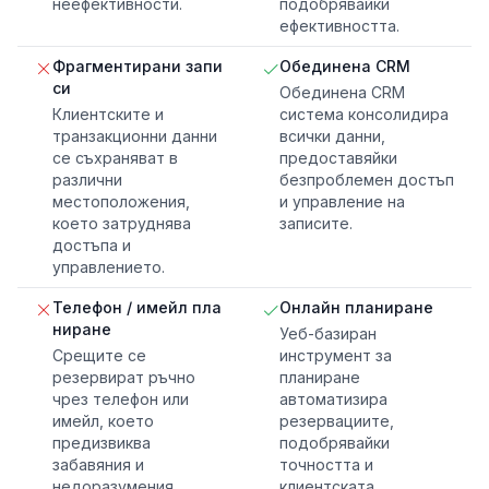
неефективности.
подобрявайки
ефективността.
Фрагментирани запи
Обединена CRM
си
Обединена CRM
Клиентските и
система консолидира
транзакционни данни
всички данни,
се съхраняват в
предоставяйки
различни
безпроблемен достъп
местоположения,
и управление на
което затруднява
записите.
достъпа и
управлението.
Телефон / имейл пла
Онлайн планиране
ниране
Уеб-базиран
Срещите се
инструмент за
резервират ръчно
планиране
чрез телефон или
автоматизира
имейл, което
резервациите,
предизвиква
подобрявайки
забавяния и
точността и
недоразумения.
клиентската