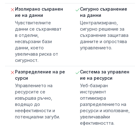
Изолирано съхранен
Сигурно съхранение
ие на данни
на данни
Чувствителните
Централизирано,
данни се съхраняват
сигурно решение за
в отделни,
съхранение защитава
несвързани бази
данните и опростява
данни, което
управлението.
увеличава риска от
сигурност.
Разпределение на ре
Система за управлен
сурси
ие на ресурси
Управлението на
Уеб-базиран
ресурсите се
инструмент
извършва ръчно,
оптимизира
водещо до
разпределението на
неефективности и
ресурси и използване,
потенциални загуби.
увеличавайки
ефективността.