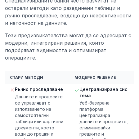
Специализираните банки често разчитат на
остарели методи като разединени таблици и
ръчно проследяване, водещо до неефективности
и неточност на данните.
Тези предизвикателства могат да се адресират с
модерни, интегрирани решения, които
подобряват видимостта и оптимизират
операциите.
СТАРИ МЕТОДИ
МОДЕРНО РЕШЕНИЕ
Ръчно проследяване
Централизирана сис
тема
Данните и процесите
се управляват с
Уеб-базирана
използването на
платформа
самостоятелни
централизира
таблици или хартиени
данните и процесите,
документи, което
елиминирайки
води до грешки и
грешките и