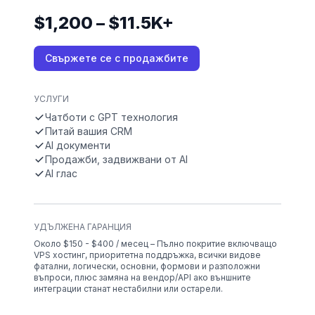
$1,200 – $11.5K+
Свържете се с продажбите
УСЛУГИ
Чатботи с GPT технология
Питай вашия CRM
AI документи
Продажби, задвижвани от AI
AI глас
УДЪЛЖЕНА ГАРАНЦИЯ
Около $150 - $400 / месец – Пълно покритие включващо
VPS хостинг, приоритетна поддръжка, всички видове
фатални, логически, основни, формови и разположни
въпроси, плюс замяна на вендор/API ако външните
интеграции станат нестабилни или остарели.