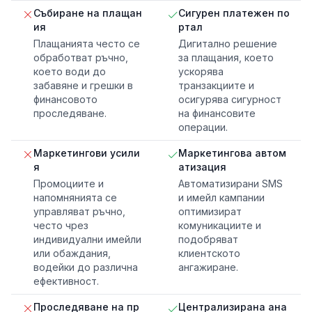
Събиране на плащан
Сигурен платежен по
ия
ртал
Плащанията често се
Дигитално решение
обработват ръчно,
за плащания, което
което води до
ускорява
забавяне и грешки в
транзакциите и
финансовото
осигурява сигурност
проследяване.
на финансовите
операции.
Маркетингови усили
Маркетингова автом
я
атизация
Промоциите и
Автоматизирани SMS
напомнянията се
и имейл кампании
управляват ръчно,
оптимизират
често чрез
комуникациите и
индивидуални имейли
подобряват
или обаждания,
клиентското
водейки до различна
ангажиране.
ефективност.
Проследяване на пр
Централизирана ана