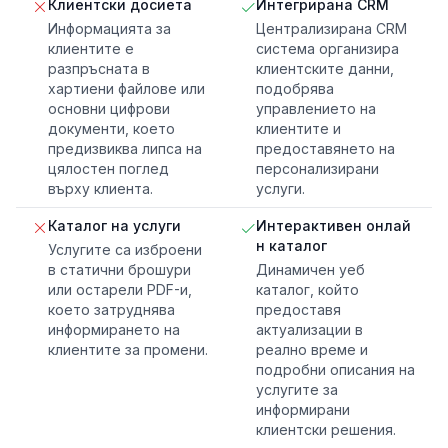
Клиентски досиета
Интегрирана CRM
Информацията за
Централизирана CRM
клиентите е
система организира
разпръсната в
клиентските данни,
хартиени файлове или
подобрява
основни цифрови
управлението на
документи, което
клиентите и
предизвиква липса на
предоставянето на
цялостен поглед
персонализирани
върху клиента.
услуги.
Каталог на услуги
Интерактивен онлай
н каталог
Услугите са изброени
в статични брошури
Динамичен уеб
или остарели PDF-и,
каталог, който
което затруднява
предоставя
информирането на
актуализации в
клиентите за промени.
реално време и
подробни описания на
услугите за
информирани
клиентски решения.