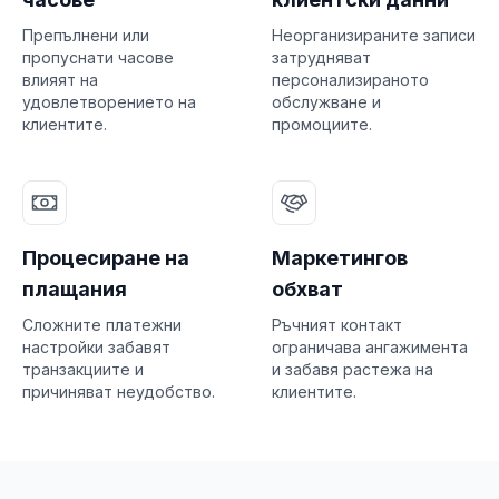
Препълнени или
Неорганизираните записи
пропуснати часове
затрудняват
влияят на
персонализираното
удовлетворението на
обслужване и
клиентите.
промоциите.
Процесиране на
Маркетингов
плащания
обхват
Сложните платежни
Ръчният контакт
настройки забавят
ограничава ангажимента
транзакциите и
и забавя растежа на
причиняват неудобство.
клиентите.