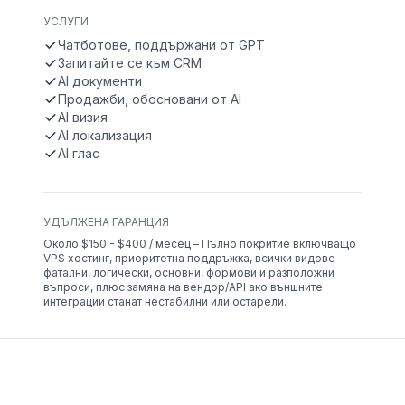
УСЛУГИ
Чатботове, поддържани от GPT
Запитайте се към CRM
AI документи
Продажби, обосновани от AI
AI визия
AI локализация
AI глас
УДЪЛЖЕНА ГАРАНЦИЯ
Около $150 - $400 / месец – Пълно покритие включващо
VPS хостинг, приоритетна поддръжка, всички видове
фатални, логически, основни, формови и разположни
въпроси, плюс замяна на вендор/API ако външните
интеграции станат нестабилни или остарели.