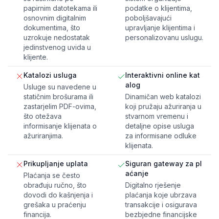
papirnim datotekama ili
podatke o klijentima,
osnovnim digitalnim
poboljšavajući
dokumentima, što
upravljanje klijentima i
uzrokuje nedostatak
personalizovanu uslugu.
jedinstvenog uvida u
klijente.
Katalozi usluga
Interaktivni online kat
alog
Usluge su navedene u
statičnim brošurama ili
Dinamičan web katalozi
zastarjelim PDF-ovima,
koji pružaju ažuriranja u
što otežava
stvarnom vremenu i
informisanje klijenata o
detaljne opise usluga
ažuriranjima.
za informisane odluke
klijenata.
Prikupljanje uplata
Siguran gateway za pl
aćanje
Plaćanja se često
obrađuju ručno, što
Digitalno rješenje
dovodi do kašnjenja i
plaćanja koje ubrzava
grešaka u praćenju
transakcije i osigurava
financija.
bezbjedne financijske