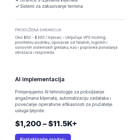
Sistemi za zakazivanje termina
PRODUŽENA GARANCIJA
Oko $50 - $300 / mjesec – Uključuje VPS hosting,
prioritetnu podršku, oporavak od fatalnih, logičkih i
osnovnih sistemskih grešaka, kao i popravke ponašanja
obrazaca i rasporeda.
AI implementacija
Primjenjujemo AI tehnologije za poboljšanje
angažmana klijenata, automatizaciju zadataka i
povećanje operativne efikasnosti za pružatelje
usluga ljepote.
$1,200 – $11.5K+
Kontaktirajte prodaju