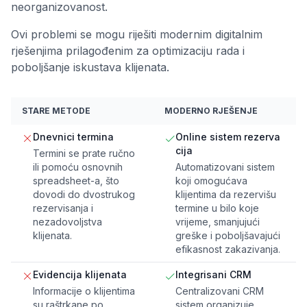
neorganizovanost.
Ovi problemi se mogu riješiti modernim digitalnim
rješenjima prilagođenim za optimizaciju rada i
poboljšanje iskustava klijenata.
STARE METODE
MODERNO RJEŠENJE
Dnevnici termina
Online sistem rezerva
cija
Termini se prate ručno
ili pomoću osnovnih
Automatizovani sistem
spreadsheet-a, što
koji omogućava
dovodi do dvostrukog
klijentima da rezervišu
rezervisanja i
termine u bilo koje
nezadovoljstva
vrijeme, smanjujući
klijenata.
greške i poboljšavajući
efikasnost zakazivanja.
Evidencija klijenata
Integrisani CRM
Informacije o klijentima
Centralizovani CRM
su raštrkane po
sistem organizuje