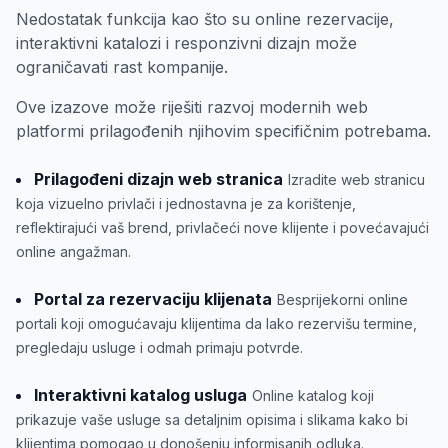
Nedostatak funkcija kao što su online rezervacije,
interaktivni katalozi i responzivni dizajn može
ograničavati rast kompanije.
Ove izazove može riješiti razvoj modernih web
platformi prilagođenih njihovim specifičnim potrebama.
Prilagođeni dizajn web stranica
Izradite web stranicu
koja vizuelno privlači i jednostavna je za korištenje,
reflektirajući vaš brend, privlačeći nove klijente i povećavajući
online angažman.
Portal za rezervaciju klijenata
Besprijekorni online
portali koji omogućavaju klijentima da lako rezervišu termine,
pregledaju usluge i odmah primaju potvrde.
Interaktivni katalog usluga
Online katalog koji
prikazuje vaše usluge sa detaljnim opisima i slikama kako bi
klijentima pomogao u donošenju informisanih odluka.