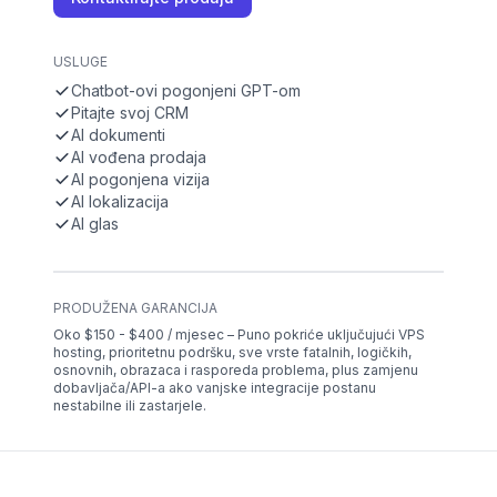
USLUGE
Chatbot-ovi pogonjeni GPT-om
Pitajte svoj CRM
AI dokumenti
AI vođena prodaja
AI pogonjena vizija
AI lokalizacija
AI glas
PRODUŽENA GARANCIJA
Oko $150 - $400 / mjesec – Puno pokriće uključujući VPS
hosting, prioritetnu podršku, sve vrste fatalnih, logičkih,
osnovnih, obrazaca i rasporeda problema, plus zamjenu
dobavljača/API-a ako vanjske integracije postanu
nestabilne ili zastarjele.