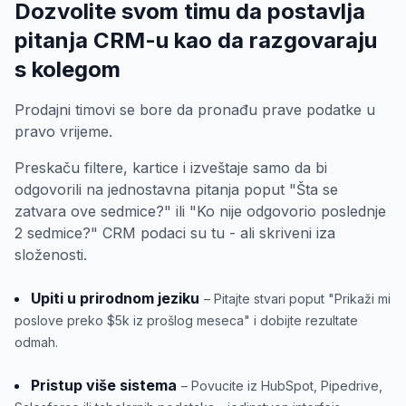
Dozvolite svom timu da postavlja
pitanja CRM-u kao da razgovaraju
s kolegom
Prodajni timovi se bore da pronađu prave podatke u
pravo vrijeme.
Preskaču filtere, kartice i izveštaje samo da bi
odgovorili na jednostavna pitanja poput "Šta se
zatvara ove sedmice?" ili "Ko nije odgovorio poslednje
2 sedmice?" CRM podaci su tu - ali skriveni iza
složenosti.
Upiti u prirodnom jeziku
– Pitajte stvari poput "Prikaži mi
poslove preko $5k iz prošlog meseca" i dobijte rezultate
odmah.
Pristup više sistema
– Povucite iz HubSpot, Pipedrive,