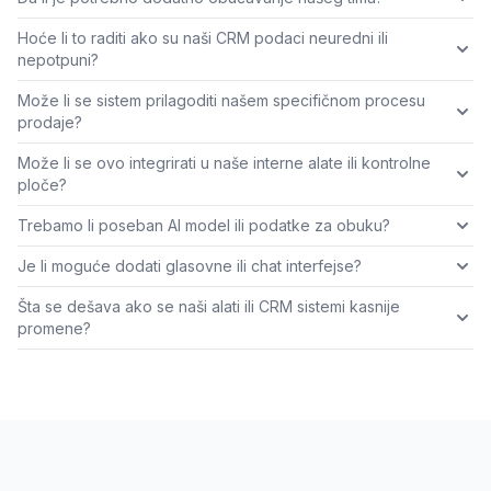
Hoće li to raditi ako su naši CRM podaci neuredni ili
nepotpuni?
Može li se sistem prilagoditi našem specifičnom procesu
prodaje?
Može li se ovo integrirati u naše interne alate ili kontrolne
ploče?
Trebamo li poseban AI model ili podatke za obuku?
Je li moguće dodati glasovne ili chat interfejse?
Šta se dešava ako se naši alati ili CRM sistemi kasnije
promene?