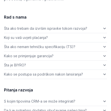
Rad s nama
Šta ako trebam da izvršim ispravke tokom razvoja?
Koji su vaši uvjeti plaćanja?
Šta ako nemam tehničku specifikaciju (TS)?
Kako se primjenjuje garancija?
Šta je BIYRO?
Kako se postupa sa podrškom nakon lansiranja?
Pitanja razvoja
S kojim tipovima CRM-a se može integrirati?
Da li je potrebno dodatno obučavanje našeg tima?