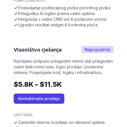
FUNKCIONALNOST
Postavljanje podsticajnog jezika prirodnog jezika
Prilagodba AI logike prema vašim upitima
Integracija s vašim CRM-om ili podacima izvoza
Ugradivi rezultati widget ili kontrolna ploča
Vlasništvo rješenja
Najpopularniji
Razvijamo potpuno prilagođen interni alat prilagođen
vašim tijekovima rada, logici prodaje i podacima
sistema. Posjedujete kod, logiku i infrastrukturu.
$5.8K – $11.5K
Kontaktirajte prodaju
UPOTREBA
Zamenite interne izveštaje on-demand upitima