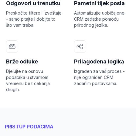
Odgovori u trenutku
Pametni tijek posla
Preskočite filtere i izveštaje
Automatizujte uobičajene
- samo pitajte i dobijte to
CRM zadatke pomoću
što vam treba.
prirodnog jezika.
Brže odluke
Prilagođena logika
Djelujte na osnovu
Izgrađen za vaš proces -
podataka u stvarnom
nije ograničen CRM
vremenu bez čekanja
zadanim postavkama.
drugih.
PRISTUP PODACIMA