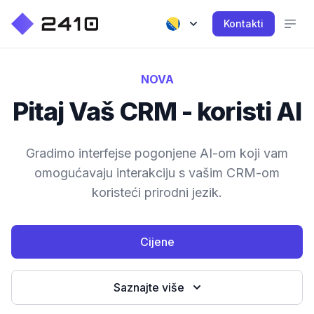
Kontakti
NOVA
Pitaj Vaš CRM - koristi AI
Gradimo interfejse pogonjene AI-om koji vam
omogućavaju interakciju s vašim CRM-om
koristeći prirodni jezik.
Cijene
Saznajte više