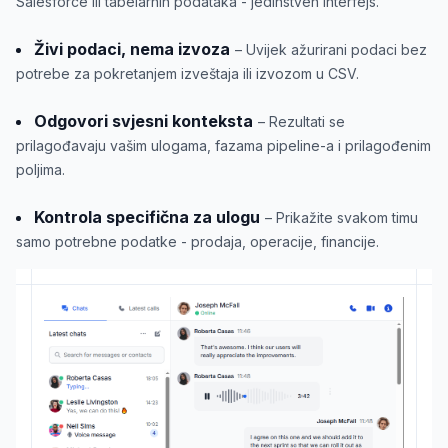
Salesforce ili tabelarnih podataka - jedinstven interfejs.
Živi podaci, nema izvoza
– Uvijek ažurirani podaci bez
potrebe za pokretanjem izveštaja ili izvozom u CSV.
Odgovori svjesni konteksta
– Rezultati se
prilagođavaju vašim ulogama, fazama pipeline-a i prilagođenim
poljima.
Kontrola specifična za ulogu
– Prikažite svakom timu
samo potrebne podatke - prodaja, operacije, financije.