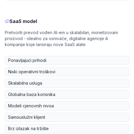
SaaS model
Pretvoriti prevod vođen AI-em u skalabilan, monetizovani
proizvod - idealno za osnivače, digitalne agencije ili
kompanije koje lansiraju nove SaaS alate.
Ponavljajući prihodi
Niski operativni troškovi
Skalabilna usluga
Globalna baza korisnika
Modeli cjenovnih nivoa
Samouslužni klijent
Brz izlazak na tržište