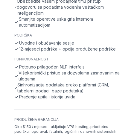
Obezbedite vašem prodajnom timu pristup
dogovoru sa podacima vođenim veštačkom
inteligencijom
Smanjite operative uska grla internom
automatizacijom
PODRŠKA
Uvodne i obučavanje sesije
12-mjeseci podrška + opcija produžene podrške
FUNKCIONALNOST
Potpuno prilagođen NLP interfejs
Višekorisnički pristup sa dozvolama zasnovanim na
ulogama
Sinhronizacija podataka preko platformi (CRM,
tabelarni podaci, baze podataka)
Praćenje upita i istorija uvida
PRODUŽENA GARANCIJA
Oko $150 / mjesec – uključuje VPS hosting, prioritetnu
podršku i oporavak fatalnih, logičnih i osnovnih sistemskih