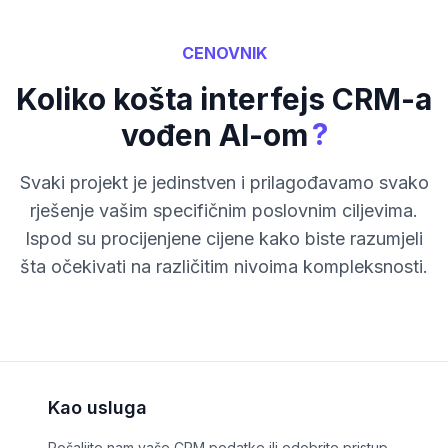
CENOVNIK
Koliko košta interfejs CRM-a
?
vođen AI-om
Svaki projekt je jedinstven i prilagođavamo svako
rješenje vašim specifičnim poslovnim ciljevima.
Ispod su procijenjene cijene kako biste razumjeli
šta očekivati na različitim nivoima kompleksnosti.
Kao usluga
Pošaljite nam vaše CRM podatke ili odobrite pristup -