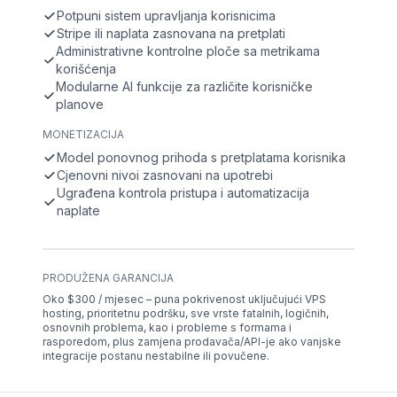
Potpuni sistem upravljanja korisnicima
Stripe ili naplata zasnovana na pretplati
Administrativne kontrolne ploče sa metrikama
korišćenja
Modularne AI funkcije za različite korisničke
planove
MONETIZACIJA
Model ponovnog prihoda s pretplatama korisnika
Cjenovni nivoi zasnovani na upotrebi
Ugrađena kontrola pristupa i automatizacija
naplate
PRODUŽENA GARANCIJA
Oko $300 / mjesec – puna pokrivenost uključujući VPS
hosting, prioritetnu podršku, sve vrste fatalnih, logičnih,
osnovnih problema, kao i probleme s formama i
rasporedom, plus zamjena prodavača/API-je ako vanjske
integracije postanu nestabilne ili povučene.