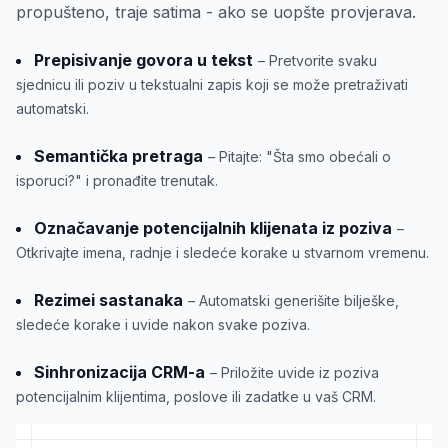
propušteno, traje satima - ako se uopšte provjerava.
Prepisivanje govora u tekst
– Pretvorite svaku
sjednicu ili poziv u tekstualni zapis koji se može pretraživati
automatski.
Semantička pretraga
– Pitajte: "Šta smo obećali o
isporuci?" i pronađite trenutak.
Označavanje potencijalnih klijenata iz poziva
–
Otkrivajte imena, radnje i sledeće korake u stvarnom vremenu.
Rezimei sastanaka
– Automatski generišite bilješke,
sledeće korake i uvide nakon svake poziva.
Sinhronizacija CRM-a
– Priložite uvide iz poziva
potencijalnim klijentima, poslove ili zadatke u vaš CRM.