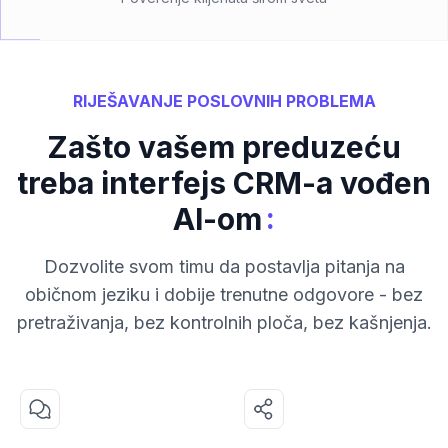
RIJEŠAVANJE POSLOVNIH PROBLEMA
Zašto vašem preduzeću
treba interfejs CRM-a vođen
:
AI-om
Dozvolite svom timu da postavlja pitanja na
običnom jeziku i dobije trenutne odgovore - bez
pretraživanja, bez kontrolnih ploča, bez kašnjenja.