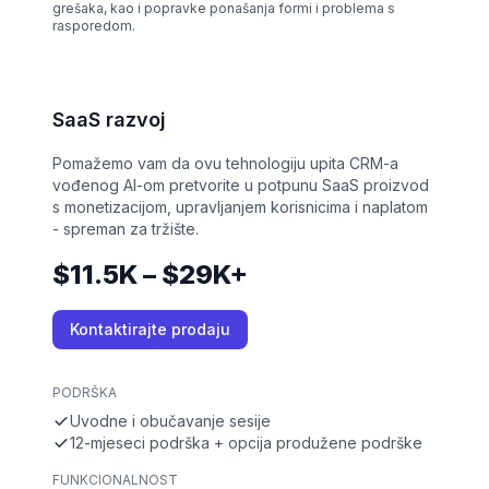
grešaka, kao i popravke ponašanja formi i problema s
rasporedom.
SaaS razvoj
Pomažemo vam da ovu tehnologiju upita CRM-a
vođenog AI-om pretvorite u potpunu SaaS proizvod
s monetizacijom, upravljanjem korisnicima i naplatom
- spreman za tržište.
$11.5K – $29K+
Kontaktirajte prodaju
PODRŠKA
Uvodne i obučavanje sesije
12-mjeseci podrška + opcija produžene podrške
FUNKCIONALNOST