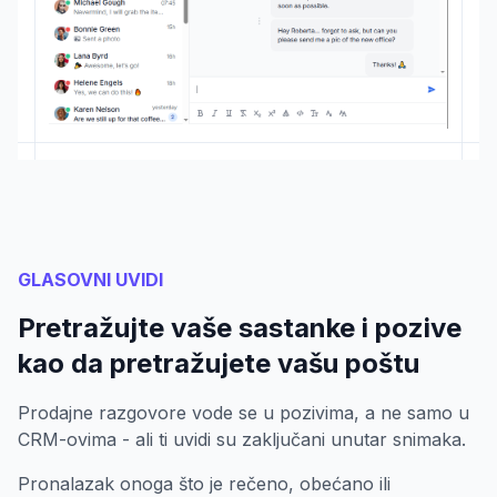
GLASOVNI UVIDI
Pretražujte vaše sastanke i pozive
kao da pretražujete vašu poštu
Prodajne razgovore vode se u pozivima, a ne samo u
CRM-ovima - ali ti uvidi su zaključani unutar snimaka.
Pronalazak onoga što je rečeno, obećano ili