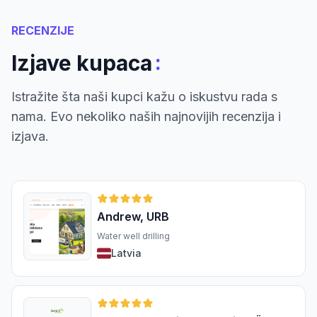
RECENZIJE
:
Izjave kupaca
Istražite šta naši kupci kažu o iskustvu rada s
nama. Evo nekoliko naših najnovijih recenzija i
izjava.
Andrew, URB
Water well drilling
Latvia