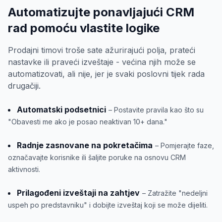
Automatizujte ponavljajući CRM
rad pomoću vlastite logike
Prodajni timovi troše sate ažurirajući polja, prateći
nastavke ili praveći izveštaje - većina njih može se
automatizovati, ali nije, jer je svaki poslovni tijek rada
drugačiji.
Automatski podsetnici
– Postavite pravila kao što su
"Obavesti me ako je posao neaktivan 10+ dana."
Radnje zasnovane na pokretačima
– Pomjerajte faze,
označavajte korisnike ili šaljite poruke na osnovu CRM
aktivnosti.
Prilagođeni izveštaji na zahtjev
– Zatražite "nedeljni
uspeh po predstavniku" i dobijte izveštaj koji se može dijeliti.