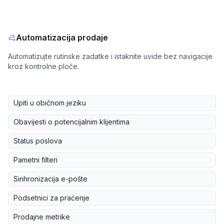
Automatizacija prodaje
Automatizujte rutinske zadatke i istaknite uvide bez navigacije
kroz kontrolne ploče.
Upiti u običnom jeziku
Obavijesti o potencijalnim klijentima
Status poslova
Pametni filteri
Sinhronizacija e-pošte
Podsetnici za praćenje
Prodajne metrike