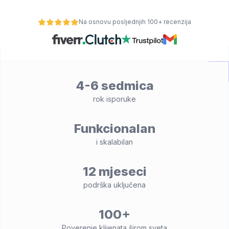
Na osnovu posljednjih 100+ recenzija
4-6 sedmica
rok isporuke
Funkcionalan
osti
i skalabilan
12 mjeseci
podrška uključena
100+
Poverenje klijenata širom sveta