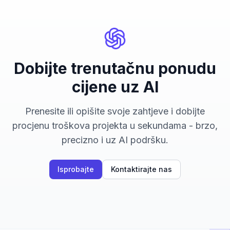
Dobijte trenutačnu ponudu
cijene uz AI
Prenesite ili opišite svoje zahtjeve i dobijte
procjenu troškova projekta u sekundama - brzo,
precizno i uz AI podršku.
Isprobajte
Kontaktirajte nas