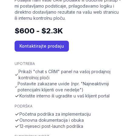
mi postavljamo podsticaje, prilagođavamo logiku i
direktno dostavljamo rezultate na vašu web stranicu
ili internu kontrolnu ploču.
$600 - $2.3K
Kontaktirajte prodaju
UPOTREBA
Prikaži "chat s CRM" panel na vašoj prodajnoj
kontrolnoj ploči
Postavite zakazane uvide (npr. "Najneaktivniji
potencijalni klijenti ove nedelje")
Koristite interno ili ugradite u vaš klijent portal
PODRŠKA
Početna podrška za implementaciju
Osnovna dokumentacija i obuka
12-mjeseci post-launch podrška