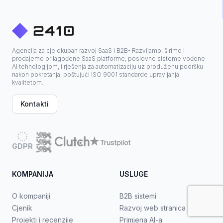
Agencija za cjelokupan razvoj SaaS i B2B- Razvijamo, širimo i
prodajemo prilagođene SaaS platforme, poslovne sisteme vođene
AI tehnologijom, i rješenja za automatizaciju uz produženu podršku
nakon pokretanja, poštujući ISO 9001 standarde upravljanja
kvalitetom.
Kontakti
GDPR
KOMPANIJA
USLUGE
O kompaniji
B2B sistemi
Cjenik
Razvoj web stranica
Projekti i recenzije
Primjena AI-a