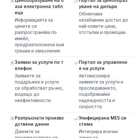
Ценообразуване на б
Портал за ценообраз
аза електронна табл
уване на дилъри
ица
Облекчава
Информацията за
незабавния достъп до
цените се
най-новите цени,
разпространява по
отстъпки и промоции.
имейл,
предразположена към
грешки и закъснения.
Заявки за услуги по т
Портал за управлени
елефон
е на услуги
Заявките за
Автоматизира
поддръжка и услуги
заявките за услуги и
се обработват ръчно,
проследяването,
водещо до
подобрявайки
неефективности.
надеждността и
скоростта.
Разпръснати произво
Унифицирана MES си
дствени данни
стема
Данните за
Интегрира всички
производството се
данни за