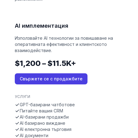
AI имплементация
Използвайте AI технологии за повишаване на
оперативната ефективност и клиентското
взаимодействие.
$1,200 – $11.5K+
Свържете се с продажбите
УСЛУГИ
GPT-базирани чатботове
Питайте вашия CRM
AI-базирани продажби
AI базирано виждане
AI електронна търговия
AI документи