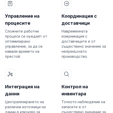
Управление на
Координация с
процесите
доставчици
Сложните работни
Навременната
процеси се нуждаят от
комуникация с
оптимизирано
доставчиците е от
управление, за да се
съществено значение за
намали времето на
непрекъснато
престой.
производство.
Интеграция на
Контрол на
данни
инвентара
Централизирането на
Точното наблюдение на
различни източници на
запасите е от
данни е ключово за
съществено значение за