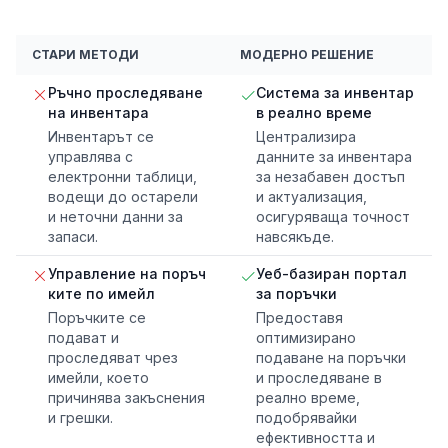
СТАРИ МЕТОДИ
МОДЕРНО РЕШЕНИЕ
Ръчно проследяване
Система за инвентар
на инвентара
в реално време
Инвентарът се
Централизира
управлява с
данните за инвентара
електронни таблици,
за незабавен достъп
водещи до остарели
и актуализация,
и неточни данни за
осигуряваща точност
запаси.
навсякъде.
Управление на поръч
Уеб-базиран портал
ките по имейл
за поръчки
Поръчките се
Предоставя
подават и
оптимизирано
проследяват чрез
подаване на поръчки
имейли, което
и проследяване в
причинява закъснения
реално време,
и грешки.
подобрявайки
ефективността и