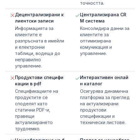
точността.
Децентрализирани к
Централизирана CR
лиентски записи
M система
Информацията за
Консолидира данни за
клиентите е
клиентите за
разпръсната в имейли
оптимизирана
и електронни
комуникация и
таблици, водеща до
управление.
неправилно
управление.
Продуктови специфи
Интерактивен онлай
кации в pdf
н каталог
Спецификациите на
Осигурява динамична
продуктите се
платформа за преглед
споделят като
на актуализирани
статични PDF-и,
продуктови
правещи
спецификации и
актуализирането
технически листове.
трудоемко.