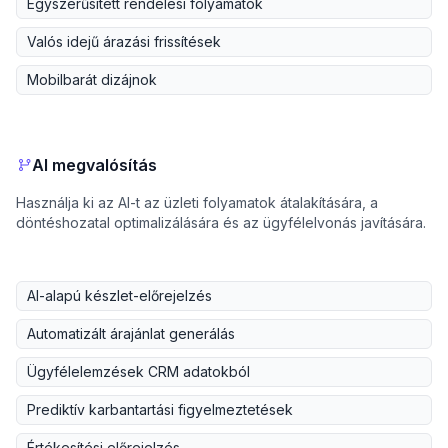
Egyszerűsített rendelési folyamatok
Valós idejű árazási frissítések
Mobilbarát dizájnok
AI megvalósítás
Használja ki az AI-t az üzleti folyamatok átalakítására, a
döntéshozatal optimalizálására és az ügyfélelvonás javítására.
AI-alapú készlet-előrejelzés
Automatizált árajánlat generálás
Ügyfélelemzések CRM adatokból
Prediktív karbantartási figyelmeztetések
Értékesítési előrejelzés