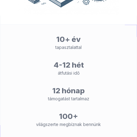
10+ év
tapasztalattal
4-12 hét
átfutási idő
12 hónap
támogatást tartalmaz
100+
világszerte megbíznak bennünk