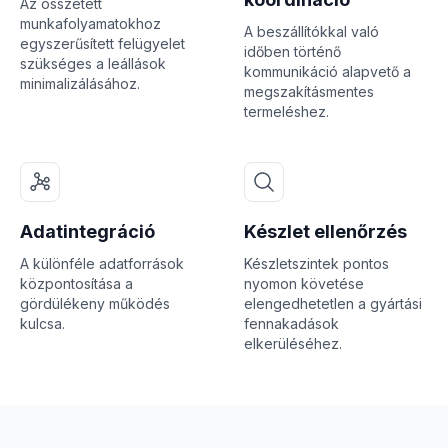
Az összetett
munkafolyamatokhoz
A beszállítókkal való
egyszerűsített felügyelet
időben történő
szükséges a leállások
kommunikáció alapvető a
minimalizálásához.
megszakításmentes
termeléshez.
Adatintegráció
Készlet ellenőrzés
A különféle adatforrások
Készletszintek pontos
központosítása a
nyomon követése
gördülékeny működés
elengedhetetlen a gyártási
kulcsa.
fennakadások
elkerüléséhez.