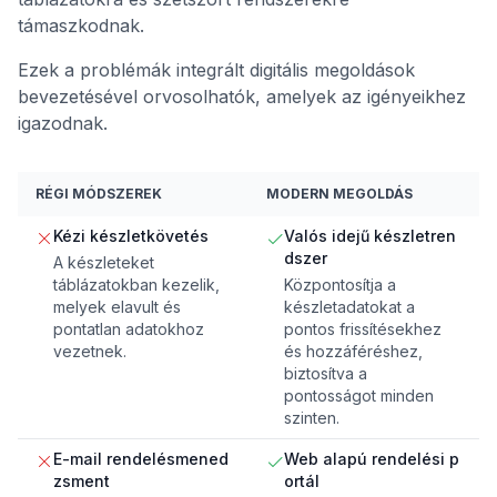
támaszkodnak.
Ezek a problémák integrált digitális megoldások
bevezetésével orvosolhatók, amelyek az igényeikhez
igazodnak.
RÉGI MÓDSZEREK
MODERN MEGOLDÁS
Kézi készletkövetés
Valós idejű készletren
dszer
A készleteket
táblázatokban kezelik,
Központosítja a
melyek elavult és
készletadatokat a
pontatlan adatokhoz
pontos frissítésekhez
vezetnek.
és hozzáféréshez,
biztosítva a
pontosságot minden
szinten.
E-mail rendelésmened
Web alapú rendelési p
zsment
ortál