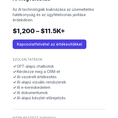
Az AI technológiák kiaknázása az üzemeltetési
hatékonyság és az ügyfélelvonás javítása
érdekében.
$1,200 – $11.5K+
Kapcsolatfelvétel az értékesítőkkel
SZOLGÁLTATÁSOK
GPT-alapú chatbotok
Kérdezze meg a CRM-et
AI-vezérelt értékesítés
AI-alapú vizuális rendszerek
AI e-kereskedelem
AI dokumentumok
AI-alapú készlet-előrejelzés
KITERJESZTETT GARANCIA