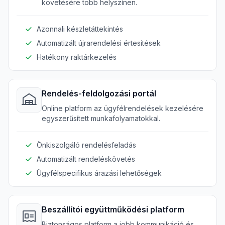
követésére több helyszínen.
Azonnali készletáttekintés
Automatizált újrarendelési értesítések
Hatékony raktárkezelés
Rendelés-feldolgozási portál
Online platform az ügyfélrendelések kezelésére
egyszerűsített munkafolyamatokkal.
Önkiszolgáló rendelésfeladás
Automatizált rendeléskövetés
Ügyfélspecifikus árazási lehetőségek
Beszállítói együttműködési platform
Biztonságos platform a jobb kommunikáció és