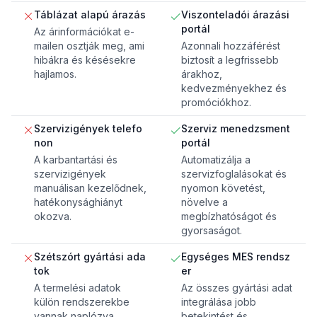
Táblázat alapú árazás
Viszonteladói árazási
portál
Az árinformációkat e-
mailen osztják meg, ami
Azonnali hozzáférést
hibákra és késésekre
biztosít a legfrissebb
hajlamos.
árakhoz,
kedvezményekhez és
promóciókhoz.
Szervizigények telefo
Szerviz menedzsment
non
portál
A karbantartási és
Automatizálja a
szervizigények
szervizfoglalásokat és
manuálisan kezelődnek,
nyomon követést,
hatékonysághiányt
növelve a
okozva.
megbízhatóságot és
gyorsaságot.
Szétszórt gyártási ada
Egységes MES rendsz
tok
er
A termelési adatok
Az összes gyártási adat
külön rendszerekbe
integrálása jobb
vannak naplózva,
betekintést és