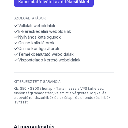
Kapcsolatfelvétel az értékesítőkkel
SZOLGÁLTATÁSOK
Vállalati weboldalak
E-kereskedelmi weboldalak
Nyilvános katalógusok
Online kalkulátorok
Online konfigurátorok
Termékbemutató weboldalak
Viszonteladó kereső weboldalak
KITERJESZTETT GARANCIA
Kb. $50 - $300 / hónap - Tartalmazza a VPS tárhelyet,
elsőbbségi támogatást, valamint a végzetes, logikai és
alapvető rendszerhibák és az űrlap- és elrendezési hibák
javítását.
AI megvalósítás