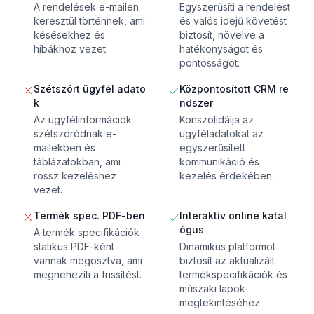
A rendelések e-mailen
Egyszerűsíti a rendelést
keresztül történnek, ami
és valós idejű követést
késésekhez és
biztosít, növelve a
hibákhoz vezet.
hatékonyságot és
pontosságot.
Szétszórt ügyfél adato
Központosított CRM re
k
ndszer
Az ügyfélinformációk
Konszolidálja az
szétszóródnak e-
ügyféladatokat az
mailekben és
egyszerűsített
táblázatokban, ami
kommunikáció és
rossz kezeléshez
kezelés érdekében.
vezet.
Termék spec. PDF-ben
Interaktív online katal
ógus
A termék specifikációk
statikus PDF-ként
Dinamikus platformot
vannak megosztva, ami
biztosít az aktualizált
megnehezíti a frissítést.
termékspecifikációk és
műszaki lapok
megtekintéséhez.