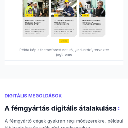
Példa kép a themeforest.net-ről, „Industrix”, tervezte:
jegtheme
DIGITÁLIS MEGOLDÁSOK
:
A fémgyártás digitális átalakulása
A fémgyártó cégek gyakran régi módszerekre, például
táblázatokra és szétszórt rendszerekre