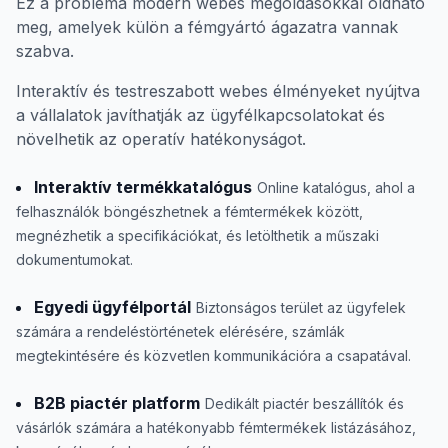
Ez a probléma modern webes megoldásokkal oldható
meg, amelyek külön a fémgyártó ágazatra vannak
szabva.
Interaktív és testreszabott webes élményeket nyújtva
a vállalatok javíthatják az ügyfélkapcsolatokat és
növelhetik az operatív hatékonyságot.
Interaktív termékkatalógus
Online katalógus, ahol a
felhasználók böngészhetnek a fémtermékek között,
megnézhetik a specifikációkat, és letölthetik a műszaki
dokumentumokat.
Egyedi ügyfélportál
Biztonságos terület az ügyfelek
számára a rendeléstörténetek elérésére, számlák
megtekintésére és közvetlen kommunikációra a csapatával.
B2B piactér platform
Dedikált piactér beszállítók és
vásárlók számára a hatékonyabb fémtermékek listázásához,