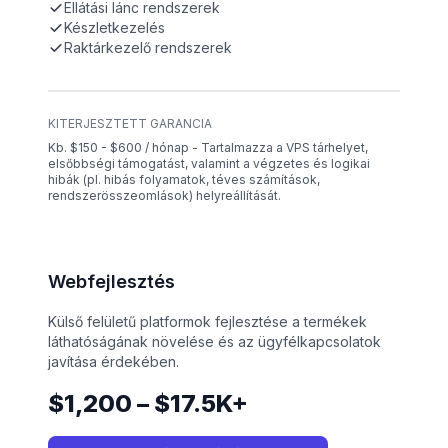
Ellátási lánc rendszerek
Készletkezelés
Raktárkezelő rendszerek
KITERJESZTETT GARANCIA
Kb. $150 - $600 / hónap - Tartalmazza a VPS tárhelyet,
elsőbbségi támogatást, valamint a végzetes és logikai
hibák (pl. hibás folyamatok, téves számítások,
rendszerösszeomlások) helyreállítását.
Webfejlesztés
Külső felületű platformok fejlesztése a termékek
láthatóságának növelése és az ügyfélkapcsolatok
javítása érdekében.
$1,200 – $17.5K+