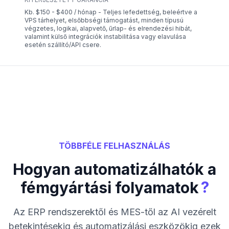
Kb. $150 - $400 / hónap - Teljes lefedettség, beleértve a
VPS tárhelyet, elsőbbségi támogatást, minden típusú
végzetes, logikai, alapvető, űrlap- és elrendezési hibát,
valamint külső integrációk instabilitása vagy elavulása
esetén szállító/API csere.
TÖBBFÉLE FELHASZNÁLÁS
Hogyan automatizálhatók a
?
fémgyártási folyamatok
Az ERP rendszerektől és MES-től az AI vezérelt
betekintésekig és automatizálási eszközökig ezek